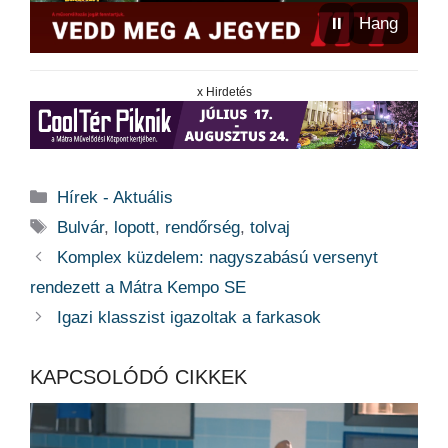
⏸
Hang
x Hirdetés
Kategória
Hírek - Aktuális
Címkék
Bulvár
,
lopott
,
rendőrség
,
tolvaj
Komplex küzdelem: nagyszabású versenyt
rendezett a Mátra Kempo SE
Igazi klasszist igazoltak a farkasok
KAPCSOLÓDÓ CIKKEK