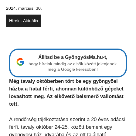
2024. március. 30.
Hírek - Aktuális
Állítsd be a GyöngyösMa.hu-t,
hogy híreink mindig az elsők között jelenjenek
meg a Google keresőben!
Még tavaly októberben tört be egy gyöngyösi
házba a fiatal férfi, ahonnan különböző gépeket
lovasított meg. Az elkövető beismerő vallomást
tett.
A rendőrség tájékoztatása szerint a 20 éves adácsi
férfi, tavaly október 24-25. között bement egy
gyöngyösi ház udvarába és az ott található