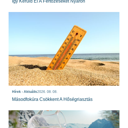
Így Kerüld El A Fertőzéseket Nyáron
Hírek - Aktuális
2026. 08. 08.
Másodfokúra Csökkent A Hőségriasztás