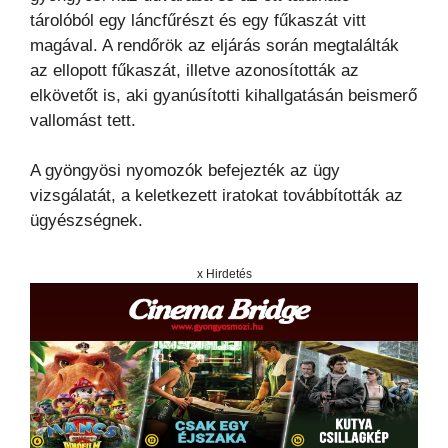
tárolóból egy láncfűrészt és egy fűkaszát vitt
magával. A rendőrök az eljárás során megtalálták
az ellopott fűkaszát, illetve azonosították az
elkövetőt is, aki gyanúsítotti kihallgatásán beismerő
vallomást tett.
A gyöngyösi nyomozók befejezték az ügy
vizsgálatát, a keletkezett iratokat továbbították az
ügyészségnek.
x Hirdetés