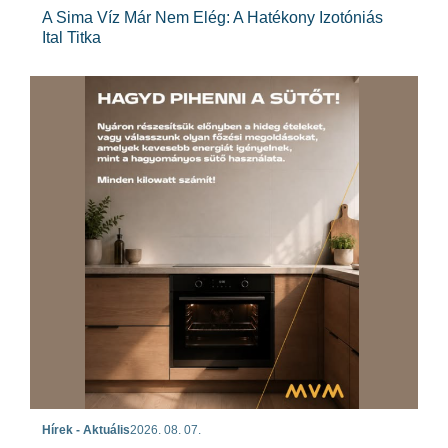
A Sima Víz Már Nem Elég: A Hatékony Izotóniás
Ital Titka
Hírek - Aktuális
2026. 08. 07.