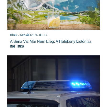
Hírek - Aktuális
2026. 08. 07.
A Sima Víz Már Nem Elég: A Hatékony Izotóniás
Ital Titka