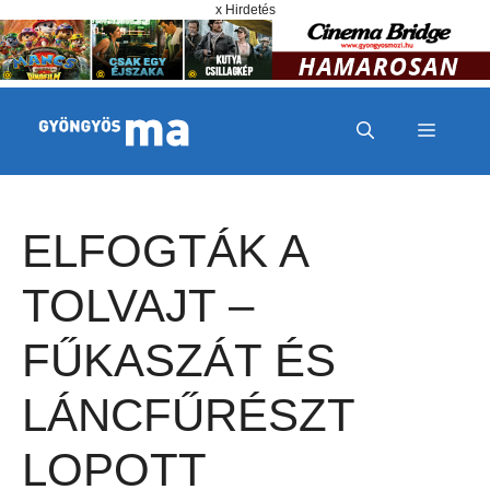
Megszakítás
Kilépés a tartalomba
x Hirdetés
MENÜ
ELFOGTÁK A
TOLVAJT –
FŰKASZÁT ÉS
LÁNCFŰRÉSZT
LOPOTT