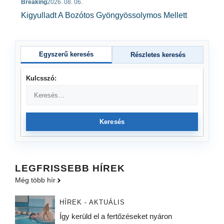
Breaking
2026. 08. 06.
Kigyulladt A Bozótos Gyöngyössolymos Mellett
Egyszerű keresés
Részletes keresés
Kulcsszó:
Keresés
LEGFRISSEBB HÍREK
Még több hír
HÍREK - AKTUÁLIS
Így kerüld el a fertőzéseket nyáron