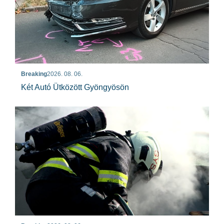
Breaking
2026. 08. 06.
Két Autó Ütközött Gyöngyösön