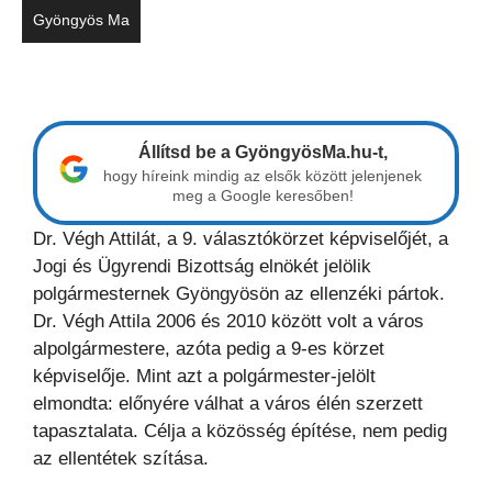
Gyöngyös Ma
Állítsd be a GyöngyösMa.hu-t,
hogy híreink mindig az elsők között jelenjenek
meg a Google keresőben!
Dr. Végh Attilát, a 9. választókörzet képviselőjét, a
Jogi és Ügyrendi Bizottság elnökét jelölik
polgármesternek Gyöngyösön az ellenzéki pártok.
Dr. Végh Attila 2006 és 2010 között volt a város
alpolgármestere, azóta pedig a 9-es körzet
képviselője. Mint azt a polgármester-jelölt
elmondta: előnyére válhat a város élén szerzett
tapasztalata. Célja a közösség építése, nem pedig
az ellentétek szítása.