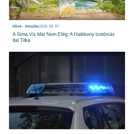
Hírek - Aktuális
2026. 08. 07.
A Sima Víz Már Nem Elég: A Hatékony Izotóniás
Ital Titka