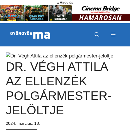
Megszakítás
Kilépés a tartalomba
x Hirdetés
MENÜ
DR. VÉGH ATTILA
AZ ELLENZÉK
POLGÁRMESTER-
JELÖLTJE
2024. március. 18.