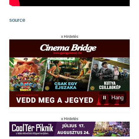
source
x Hirdetés
⏸
Hang
x Hirdetés