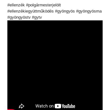
#ellenzék #polgármesterjelölt
#ellenzékiegyüttműködés #gyöngyös #gyöngyösma
#gyöngyöstv #gytv