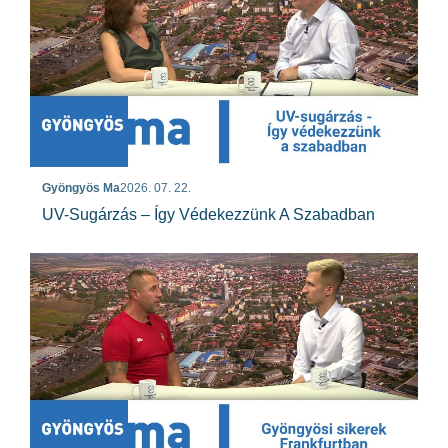
Gyöngyös Ma
2026. 07. 22.
UV-Sugárzás – Így Védekezzünk A Szabadban