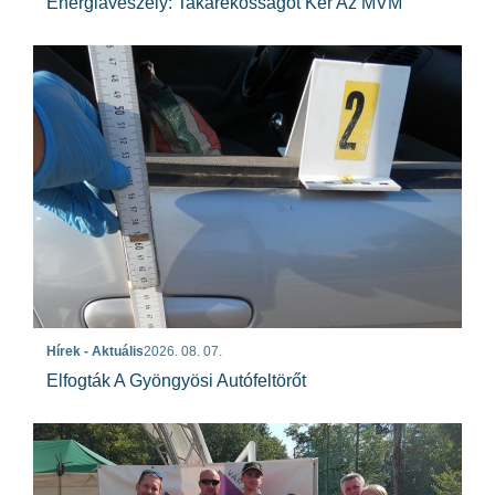
Energiaveszély: Takarékosságot Kér Az MVM
Hírek - Aktuális
2026. 08. 07.
Elfogták A Gyöngyösi Autófeltörőt