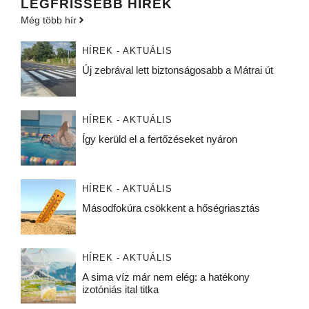
LEGFRISSEBB HÍREK
Még több hír
HÍREK - AKTUÁLIS
Új zebrával lett biztonságosabb a Mátrai út
HÍREK - AKTUÁLIS
Így kerüld el a fertőzéseket nyáron
HÍREK - AKTUÁLIS
Másodfokúra csökkent a hőségriasztás
HÍREK - AKTUÁLIS
A sima víz már nem elég: a hatékony
izotóniás ital titka