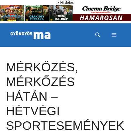
Megszakítás
Kilépés a tartalomba
x Hirdetés
MENÜ
MÉRKŐZÉS,
MÉRKŐZÉS
HÁTÁN –
HÉTVÉGI
SPORTESEMÉNYEK