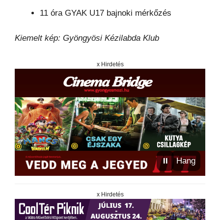
11 óra GYAK U17 bajnoki mérkőzés
Kiemelt kép: Gyöngyösi Kézilabda Klub
x Hirdetés
⏸
Hang
x Hirdetés