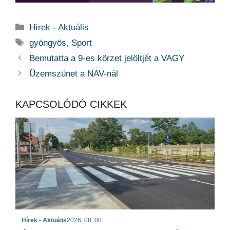
Kategória
Hírek - Aktuális
Címkék
gyöngyös
,
Sport
Bemutatta a 9-es körzet jelöltjét a VAGY
Üzemszünet a NAV-nál
KAPCSOLÓDÓ CIKKEK
Hírek - Aktuális
2026. 08. 08.