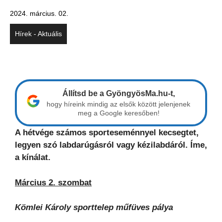
2024. március. 02.
Hírek - Aktuális
Állítsd be a GyöngyösMa.hu-t,
hogy híreink mindig az elsők között jelenjenek
meg a Google keresőben!
A hétvége számos sporteseménnyel kecsegtet,
legyen szó labdarúgásról vagy kézilabdáról. Íme,
a kínálat.
Március 2. szombat
Kömlei Károly sporttelep műfüves pálya