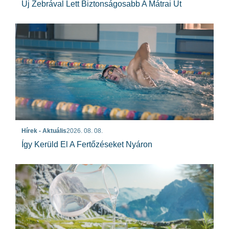
Új Zebrával Lett Biztonságosabb A Mátrai Út
Hírek - Aktuális
2026. 08. 08.
Így Kerüld El A Fertőzéseket Nyáron