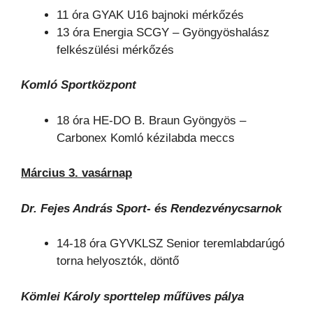
11 óra GYAK U16 bajnoki mérkőzés
13 óra Energia SCGY – Gyöngyöshalász
felkészülési mérkőzés
Komló Sportközpont
18 óra HE-DO B. Braun Gyöngyös –
Carbonex Komló kézilabda meccs
Március 3. vasárnap
Dr. Fejes András Sport- és Rendezvénycsarnok
14-18 óra GYVKLSZ Senior teremlabdarúgó
torna helyosztók, döntő
Kömlei Károly sporttelep műfüves pálya