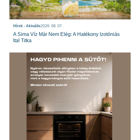
Hírek - Aktuális
2026. 08. 07.
A Sima Víz Már Nem Elég: A Hatékony Izotóniás
Ital Titka