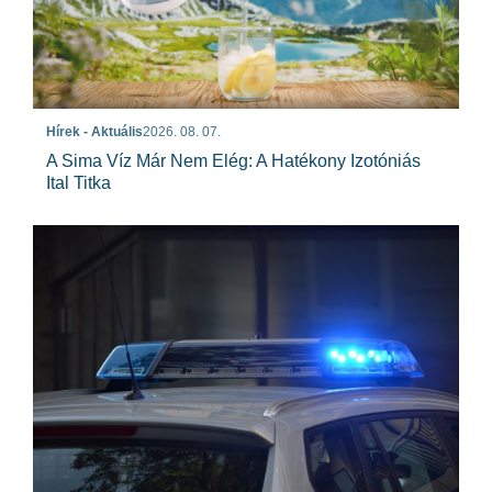
Hírek - Aktuális
2026. 08. 07.
A Sima Víz Már Nem Elég: A Hatékony Izotóniás
Ital Titka