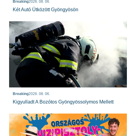
Breaking
2026. 08. 06.
Két Autó Ütközött Gyöngyösön
Breaking
2026. 08. 06.
Kigyulladt A Bozótos Gyöngyössolymos Mellett