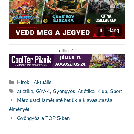
⏸
Hang
x Hirdetés
Kategória
Hírek - Aktuális
Címkék
atlétika
,
GYAK
,
Gyöngyösi Atlétikai Klub
,
Sport
Márciustól ismét átélhetjük a kisvasutazás
élményét
Gyöngyös a TOP 5-ben