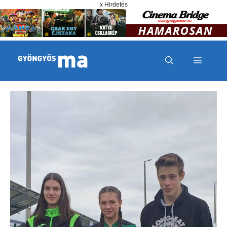
Megszakítás
Kilépés a tartalomba
x Hirdetés
MENÜ