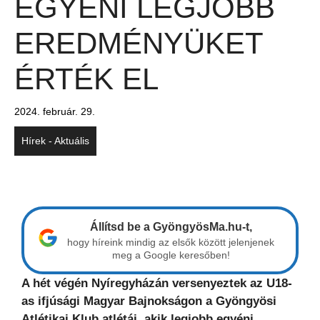
EGYÉNI LEGJOBB
EREDMÉNYÜKET
ÉRTÉK EL
2024. február. 29.
Hírek - Aktuális
Állítsd be a GyöngyösMa.hu-t,
hogy híreink mindig az elsők között jelenjenek
meg a Google keresőben!
A hét végén Nyíregyházán versenyeztek az U18-
as ifjúsági Magyar Bajnokságon a Gyöngyösi
Atlétikai Klub atlétái, akik legjobb egyéni