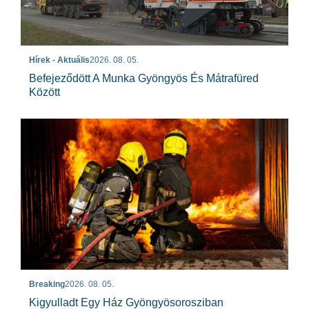
Hírek - Aktuális
2026. 08. 05.
Befejeződött A Munka Gyöngyös És Mátrafüred
Között
Breaking
2026. 08. 05.
Kigyulladt Egy Ház Gyöngyösorosziban