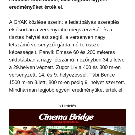
eredményüket érték el.
A GYAK közlése szerint a fedettpályás szereplés
elsősorban a versenyrutin megszerzését és a
tisztes helytállást segíti, a versenyen nagy
létszámú versenyzői gárda mérte össze
képességeit. Panyik Emese 60 és 200 méteres
síkfutásban a nagy létszámú mezőnyben 34.,illetve
a 29.helyen végzett. Zugor Lívia 400 és 800 m-en
versenyzett, 14. és 9. helyezéssel. Tábi Bence
1500 m-en 8.lett, 800 m-en pedig 9. helyet szerzett.
Mindhárman legjobb egyéni eredményüket érték el.
x Hirdetés