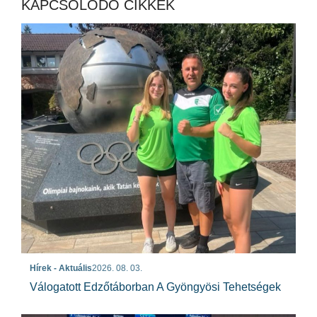
KAPCSOLÓDÓ CIKKEK
Hírek - Aktuális
2026. 08. 03.
Válogatott Edzőtáborban A Gyöngyösi Tehetségek