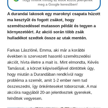
hogy híreink mindig az elsők között jelenjenek
meg a Google keresőben!
A durandai lakosok egy maroknyi csapata húzott
ma kesztyűt és fogott zsákot, hogy
szemétszedéssel mutasson példát és tegyen a
környezetéért. Az akció során több zsák
hulladékot szedtek össze az utak mentén.
Farkas Lászlóné, Emma, aki már a korábbi
években is szervezett hasonló szemétszedési
akciót, hívta életre a mait is. Mint elmondta, Kévés
Tamással, a körzet képviselőjével döntöttek úgy,
hogy miután a Durandában rendkívül nagy
probléma a szemét, amit 1-2 ember nem tud
összeszedni, így önkénteseket toboroznak. A mai
akcióra nagyjából 20-an jelentkeztek gyerekek,
felnőttek vegyesen.