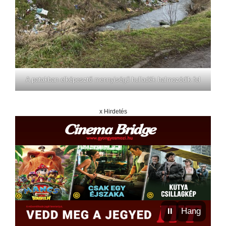
A patakban elképesztő mennyiségű hulladék halmozódik fel
x Hirdetés
⏸
Hang