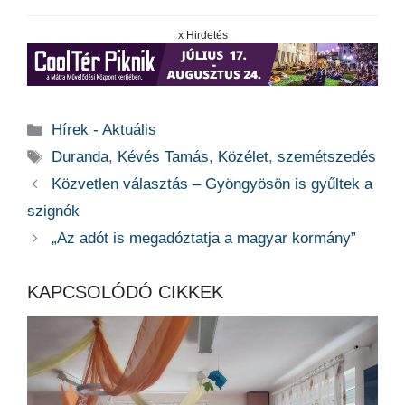
x Hirdetés
Kategória
Hírek - Aktuális
Címkék
Duranda
,
Kévés Tamás
,
Közélet
,
szemétszedés
Közvetlen választás – Gyöngyösön is gyűltek a
szignók
„Az adót is megadóztatja a magyar kormány”
KAPCSOLÓDÓ CIKKEK