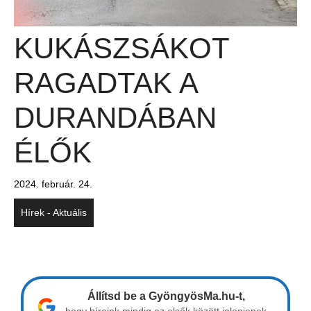
KUKÁSZSÁKOT
RAGADTAK A
DURANDÁBAN
ÉLŐK
2024. február. 24.
Hírek - Aktuális
Állítsd be a GyöngyösMa.hu-t,