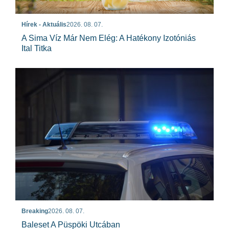
Hírek - Aktuális
2026. 08. 07.
A Sima Víz Már Nem Elég: A Hatékony Izotóniás
Ital Titka
Breaking
2026. 08. 07.
Baleset A Püspöki Utcában