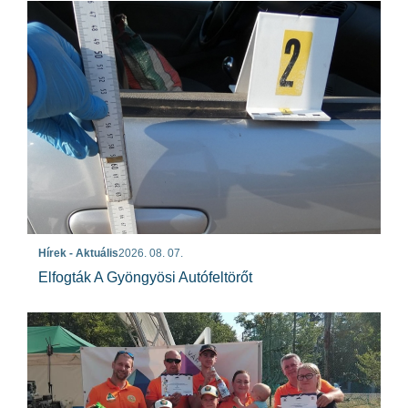
Hírek - Aktuális
2026. 08. 07.
Elfogták A Gyöngyösi Autófeltörőt