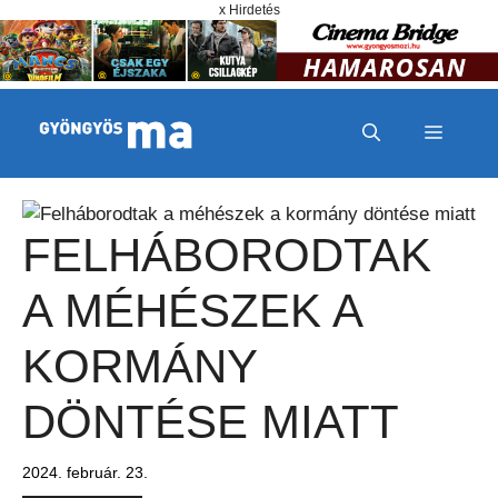
Megszakítás
Kilépés a tartalomba
x Hirdetés
MENÜ
FELHÁBORODTAK
A MÉHÉSZEK A
KORMÁNY
DÖNTÉSE MIATT
2024. február. 23.