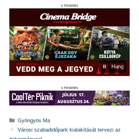
x Hirdetés
⏸
Hang
x Hirdetés
Kategória
Gyöngyös Ma
Városi szabadidőpark kialakítását tervezi az