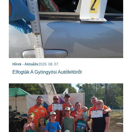
Hírek - Aktuális
2026. 08. 07.
Elfogták A Gyöngyösi Autófeltörőt