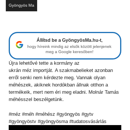
Gyöngyös Ma
Állítsd be a GyöngyösMa.hu-t,
hogy híreink mindig az elsők között jelenjenek
meg a Google keresőben!
Újra lehetővé tette a kormány az
ukrán méz importját. A szakmabelieket azonban
erről senki nem kérdezte meg. Vannak olyan
méhészek, akiknek hordókban állnak otthon a
termékeik, mert nem éri meg eladni. Molnár Tamás
méhésszel beszélgetünk.
#méz #méh #méhész #gyöngyös #gytv
#gyöngyöstv #gyöngyösma #tudatosvásárlás