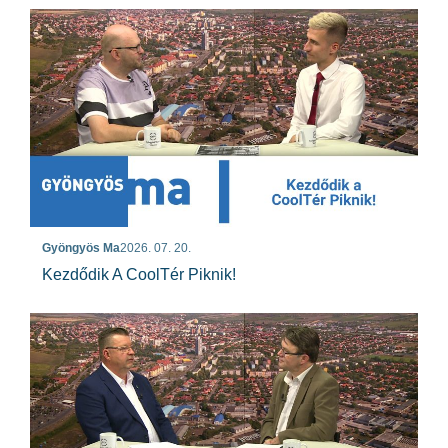
Gyöngyös Ma
2026. 07. 20.
Kezdődik A CoolTér Piknik!