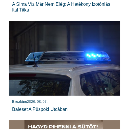
A Sima Víz Már Nem Elég: A Hatékony Izotóniás
Ital Titka
Breaking
2026. 08. 07.
Baleset A Püspöki Utcában