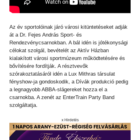
Az év sportolóinak járó városi kitüntetéseket adják
át a Dr. Fejes András Sport- és
Rendezvénycsarnokban. A bál idén is jótékonysági
célokat szolgál, bevételét az Aktív Házban
kialakított városi sportmúzeum működtetésére és
bővítésére fordítják. A résztvevők
szórakoztatásáról idén a Lux Mithras társulat
fényshow-ja gondoskodik, a Dívák produkció pedig
a legnagyobb ABBA-slágereket hozza el a
csarnokba. A zenét az EnterTrain Party Band
szolgáltatja.
x Hirdetés