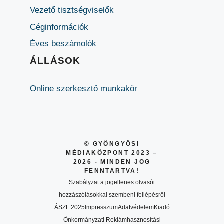
Vezető tisztségviselők
Céginformációk
Éves beszámolók
ÁLLÁSOK
Online szerkesztő munkakör
© GYÖNGYÖSI
MÉDIAKÖZPONT 2023 –
2026 - MINDEN JOG
FENNTARTVA!
Szabályzat a jogellenes olvasói
hozzászólásokkal szembeni fellépésről
ÁSZF 2025
Impresszum
Adatvédelem
Kiadó
Önkormányzati Reklámhasznosítási