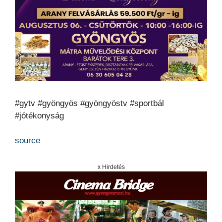
#gytv #gyöngyös #gyöngyöstv #sportbál
#jótékonyság
source
x Hirdetés