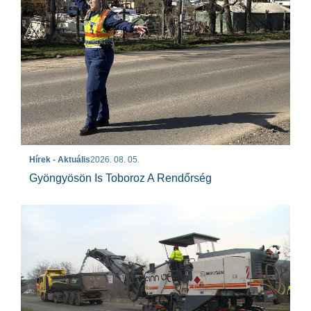
Hírek - Aktuális
2026. 08. 05.
Gyöngyösön Is Toboroz A Rendőrség