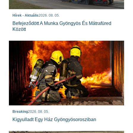
Hírek - Aktuális
2026. 08. 05.
Befejeződött A Munka Gyöngyös És Mátrafüred
Között
Breaking
2026. 08. 05.
Kigyulladt Egy Ház Gyöngyösorosziban