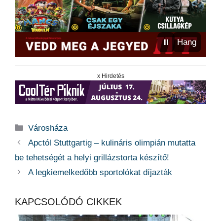
⏸
Hang
x Hirdetés
Kategória
Városháza
Apctól Stuttgartig – kulináris olimpián mutatta
be tehetségét a helyi grillázstorta készítő!
A legkiemelkedőbb sportolókat díjazták
KAPCSOLÓDÓ CIKKEK