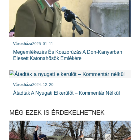
Városháza
2025. 01. 11.
Megemlékezés És Koszorúzás A Don-Kanyarban
Elesett Katonahősök Emlékére
Városháza
2024. 12. 20.
Átadták A Nyugati Elkerülőt – Kommentár Nélkül
MÉG EZEK IS ÉRDEKELHETNEK