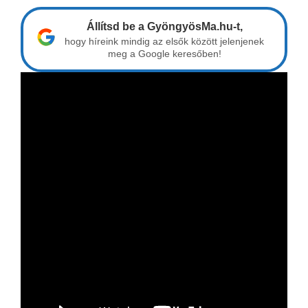
Állítsd be a GyöngyösMa.hu-t,
hogy híreink mindig az elsők között jelenjenek
meg a Google keresőben!