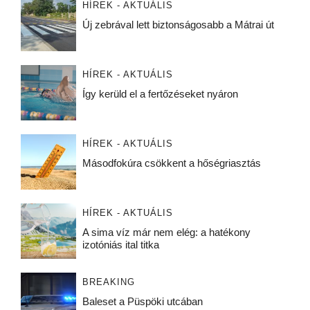
HÍREK - AKTUÁLIS
Új zebrával lett biztonságosabb a Mátrai út
HÍREK - AKTUÁLIS
Így kerüld el a fertőzéseket nyáron
HÍREK - AKTUÁLIS
Másodfokúra csökkent a hőségriasztás
HÍREK - AKTUÁLIS
A sima víz már nem elég: a hatékony
izotóniás ital titka
BREAKING
Baleset a Püspöki utcában