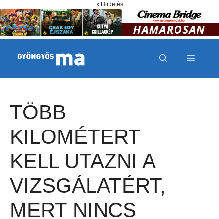
Megszakítás
Kilépés a tartalomba
x Hirdetés
MENÜ
TÖBB
KILOMÉTERT
KELL UTAZNI A
VIZSGÁLATÉRT,
MERT NINCS