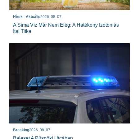
Hírek - Aktuális
2026. 08. 07.
A Sima Víz Már Nem Elég: A Hatékony Izotóniás
Ital Titka
Breaking
2026. 08. 07.
Baleset A Püspöki Utcában