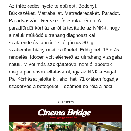
Az intézkedés nyolc települést, Bodonyt,
Bükkszéket, Mátraballát, Mátraderecskét, Parádot,
Parádsasvárt, Recsket és Sirokot érinti. A
parádfürdői kórház arról értesítette az NNK-t, hogy
a náluk működő ultrahang diagnosztikai
szakrendelés január 17-től június 30-ig
szakemberhiány miatt szünetel. Eddig heti 15 órás
rendelési időben volt elérhető az ultrahang vizsgálat
náluk. Mivel más szolgáltatóval nem állapodtak
meg a páciensek ellátásáról, így az NNK a Bugát
Pál Kórházat jelölte ki, ahol heti 71 órában fogadja
szakorvos a betegeket – számolt be róla a heol.
x Hirdetés