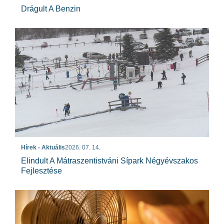
Drágult A Benzin
Hírek - Aktuális
2026. 07. 14.
Elindult A Mátraszentistváni Sípark Négyévszakos
Fejlesztése