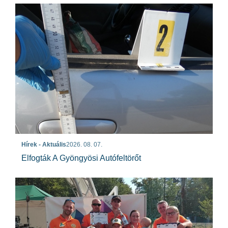
Hírek - Aktuális
2026. 08. 07.
Elfogták A Gyöngyösi Autófeltörőt