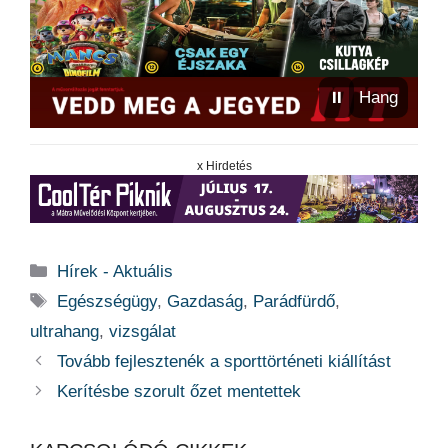
⏸
Hang
x Hirdetés
Kategória
Hírek - Aktuális
Címkék
Egészségügy
,
Gazdaság
,
Parádfürdő
,
ultrahang
,
vizsgálat
Tovább fejlesztenék a sporttörténeti kiállítást
Kerítésbe szorult őzet mentettek