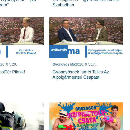
gram”
Szabadban
26. 07. 20.
Gyöngyös Ma
2026. 07. 17.
olTér Piknik!
Gyöngyösnek Ismét Teljes Az
Alpolgármesteri Csapata