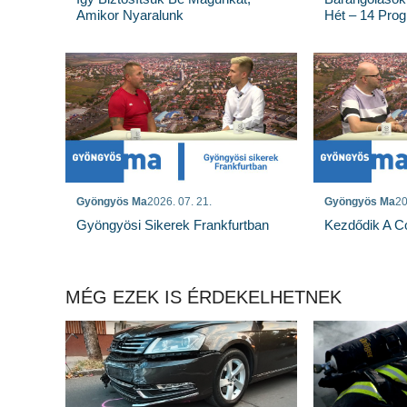
Amikor Nyaralunk
Hét – 14 Pro
Gyöngyös Ma
2026. 07. 21.
Gyöngyös Ma
20
Gyöngyösi Sikerek Frankfurtban
Kezdődik A Co
MÉG EZEK IS ÉRDEKELHETNEK