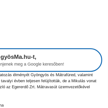
ngyösMa.hu-t,
elenjenek meg a Google keresőben!
onatozás élményét Gyöngyös és Mátrafüred, valamint
avalyi évben teljesen felújították, de a Mikulás vonat
szló az Egererdő Zrt. Mátravasút üzemvezetőkével
ma