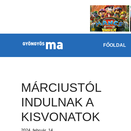
Megszakítás
Kilépés a tartalomba
FŐOLDAL
MÁRCIUSTÓL
INDULNAK A
KISVONATOK
2024. február. 14.