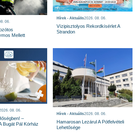
Hírek - Aktuális
2026. 08. 06.
8. 06.
Vízipisztolyos Rekordkísérlet A
Bozótos
Strandon
mos Mellett
2026. 08. 06.
Hírek - Aktuális
2026. 08. 06.
Hőségben! –
Hamarosan Lezárul A Pótfelvételi
 A Bugát Pál Kórház
Lehetősége