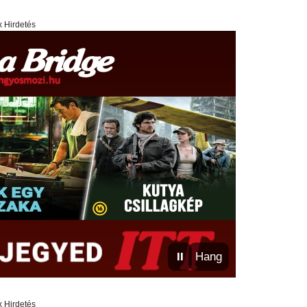
x Hirdetés
⏸
Hang
x Hirdetés