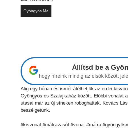
Gyöngyös Ma
Állítsd be a Gyö
hogy híreink mindig az elsők között j
Alig egy hónap és ismét átélhetjük az erdei kisv
Gyöngyös és Szalajkaház között. Előbbi vonalat a t
utasai már az új síneken roboghattak. Kovács Lá
beszélgetünk.
#kisvonat #mátravasút #vonat #mátra #gyöngyös