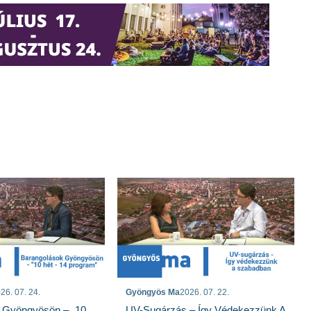
26. 07. 24.
Gyöngyös Ma
2026. 07. 22.
 Gyöngyösön – „10
UV-Sugárzás – Így Védekezzünk A