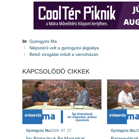
Kategória
Gyöngyös Ma
Népszerű volt a gyöngyösi jégpálya
Belső vizsgálat indult a városházán
KAPCSOLÓDÓ CIKKEK
Gyöngyös Ma
2026. 07. 27.
Gyöngyös Ma
20
Így Biztosítsuk Be Magunkat,
Barangolások