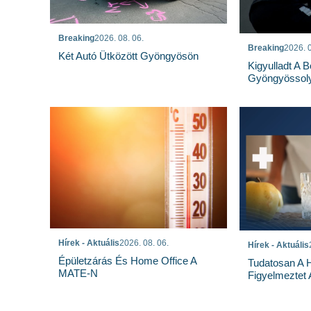
Breaking
2026. 08. 06.
Breaking
2026. 0
Két Autó Ütközött Gyöngyösön
Kigyulladt A 
Gyöngyössoly
Hírek - Aktuális
2026. 08. 06.
Hírek - Aktuális
Épületzárás És Home Office A
Tudatosan A 
MATE-N
Figyelmeztet