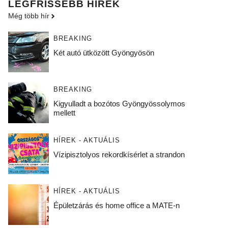
LEGFRISSEBB HÍREK
Még több hír
BREAKING
Két autó ütközött Gyöngyösön
BREAKING
Kigyulladt a bozótos Gyöngyössolymos
mellett
HÍREK - AKTUÁLIS
Vízipisztolyos rekordkísérlet a strandon
HÍREK - AKTUÁLIS
Épületzárás és home office a MATE-n