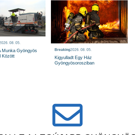
2026. 08. 05.
Breaking
2026. 08. 05.
 A Munka Gyöngyös
 Között
Kigyulladt Egy Ház
Gyöngyösorosziban