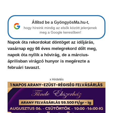
Állítsd be a GyöngyösMa.hu-t,
hogy híreink mindig az elsők között jelenjenek
meg a Google keresőben!
Napok óta rekordokat döntöget az időjárás,
vasárnap egy
66 éves melegrekord dőlt meg,
napok óta nyílik a hóvirág, de a március-
áprilisban virágzó hunyor is megérezte a
februári tavaszt.
x Hirdetés