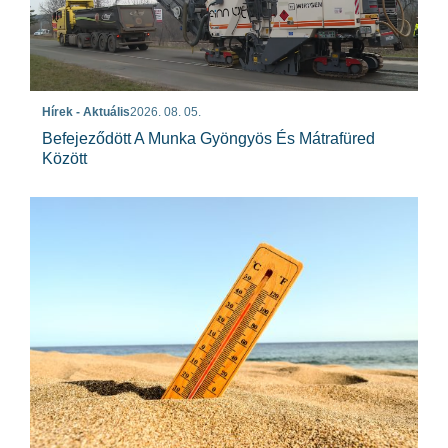
Hírek - Aktuális
2026. 08. 05.
Befejeződött A Munka Gyöngyös És Mátrafüred
Között