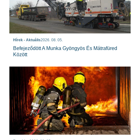
Hírek - Aktuális
2026. 08. 05.
Befejeződött A Munka Gyöngyös És Mátrafüred
Között