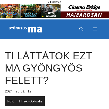
Megszakítás
Kilépés a tartalomba
x Hirdetés
MENÜ
TI LÁTTÁTOK EZT
MA GYÖNGYÖS
FELETT?
2024. február. 12.
Fotó
Hírek - Aktuális