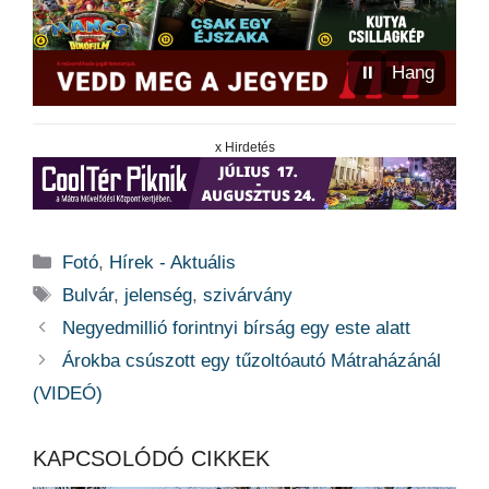
⏸
Hang
x Hirdetés
Kategória
Fotó
,
Hírek - Aktuális
Címkék
Bulvár
,
jelenség
,
szivárvány
Negyedmillió forintnyi bírság egy este alatt
Árokba csúszott egy tűzoltóautó Mátraházánál
(VIDEÓ)
KAPCSOLÓDÓ CIKKEK