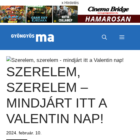
Megszakítás
Kilépés a tartalomba
x Hirdetés
MENÜ
SZERELEM,
SZERELEM –
MINDJÁRT ITT A
VALENTIN NAP!
2024. február. 10.