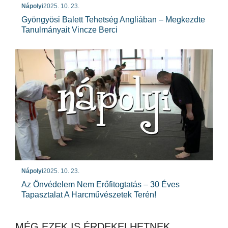
Nápolyi
2025. 10. 23.
Gyöngyösi Balett Tehetség Angliában – Megkezdte
Tanulmányait Vincze Berci
Nápolyi
2025. 10. 23.
Az Önvédelem Nem Erőfitogtatás – 30 Éves
Tapasztalat A Harcművészetek Terén!
MÉG EZEK IS ÉRDEKELHETNEK