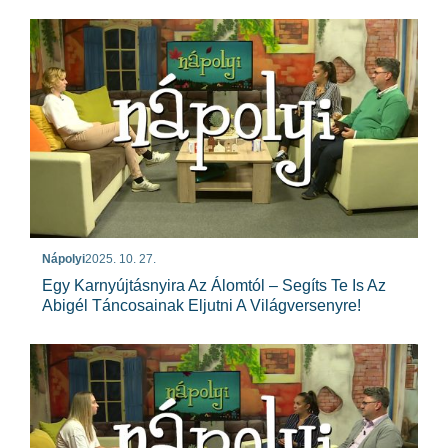
Nápolyi
2025. 10. 27.
Egy Karnyújtásnyira Az Álomtól – Segíts Te Is Az
Abigél Táncosainak Eljutni A Világversenyre!