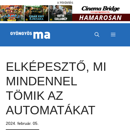
Megszakítás
Kilépés a tartalomba
x Hirdetés
MENÜ
ELKÉPESZTŐ, MI
MINDENNEL
TÖMIK AZ
AUTOMATÁKAT
2024. február. 05.