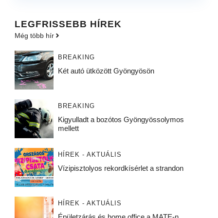
LEGFRISSEBB HÍREK
Még több hír
BREAKING
Két autó ütközött Gyöngyösön
BREAKING
Kigyulladt a bozótos Gyöngyössolymos
mellett
HÍREK - AKTUÁLIS
Vízipisztolyos rekordkísérlet a strandon
HÍREK - AKTUÁLIS
Épületzárás és home office a MATE-n