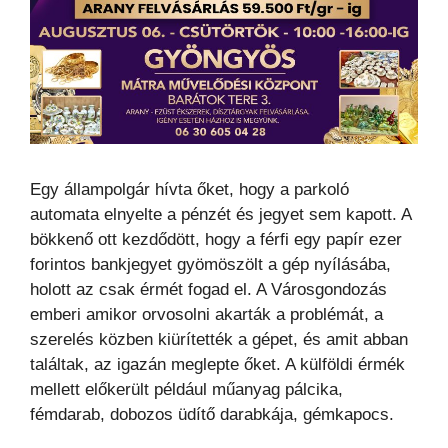
Egy állampolgár hívta őket, hogy a parkoló
automata elnyelte a pénzét és jegyet sem kapott. A
bökkenő ott kezdődött, hogy a férfi egy papír ezer
forintos bankjegyet gyömöszölt a gép nyílásába,
holott az csak érmét fogad el. A Városgondozás
emberi amikor orvosolni akarták a problémát, a
szerelés közben kiürítették a gépet, és amit abban
találtak, az igazán meglepte őket. A külföldi érmék
mellett előkerült például műanyag pálcika,
fémdarab, dobozos üdítő darabkája, gémkapocs.