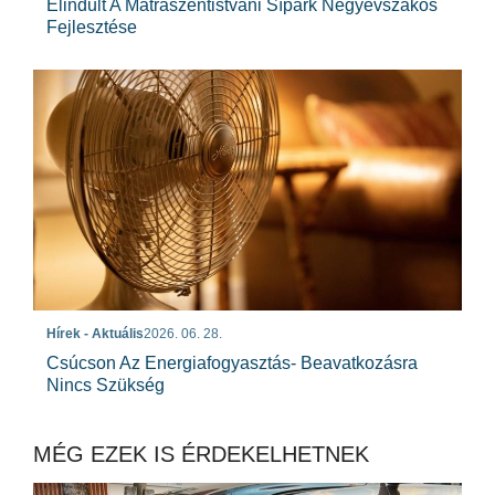
Elindult A Mátraszentistváni Sípark Négyévszakos
Fejlesztése
Hírek - Aktuális
2026. 06. 28.
Csúcson Az Energiafogyasztás- Beavatkozásra
Nincs Szükség
MÉG EZEK IS ÉRDEKELHETNEK