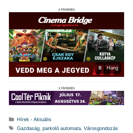
x Hirdetés
⏸
Hang
x Hirdetés
Kategória
Hírek - Aktuális
Címkék
Gazdaság
,
parkoló automata
,
Városgondozás