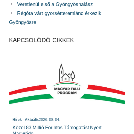
Veretlenül első a Gyöngyöshalász
Régóta várt gyorsétteremlánc érkezik
Gyöngyösre
KAPCSOLÓDÓ CIKKEK
Hírek - Aktuális
2026. 08. 04.
Közel 83 Millió Forintos Támogatást Nyert
Nagyréde