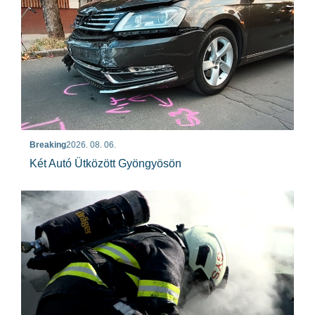
Breaking
2026. 08. 06.
Két Autó Ütközött Gyöngyösön