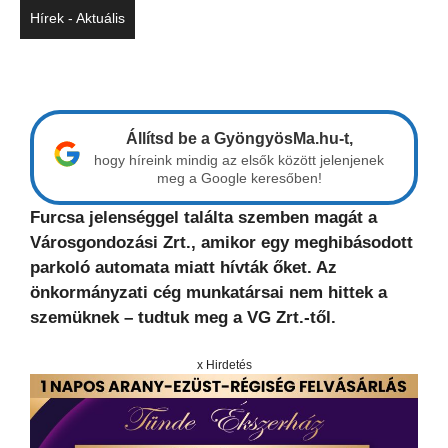
Hírek - Aktuális
Állítsd be a GyöngyösMa.hu-t,
hogy híreink mindig az elsők között jelenjenek
meg a Google keresőben!
Furcsa jelenséggel találta szemben magát a
Városgondozási Zrt., amikor egy meghibásodott
parkoló automata miatt hívták őket. Az
önkormányzati cég munkatársai nem hittek a
szemüknek – tudtuk meg a VG Zrt.-től.
x Hirdetés