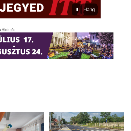
⏸
Hang
x Hirdetés