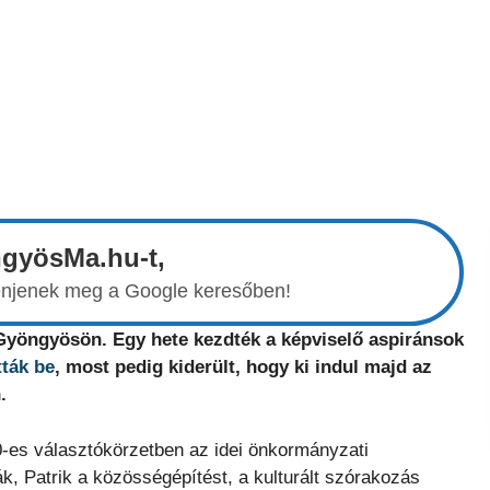
ngyösMa.hu-t,
elenjenek meg a Google keresőben!
 Gyöngyösön. Egy hete kezdték a képviselő aspiránsok
tták be
, most pedig kiderült, hogy ki indul majd az
.
0-es választókörzetben az idei önkormányzati
ják, Patrik a közösségépítést, a kulturált szórakozás