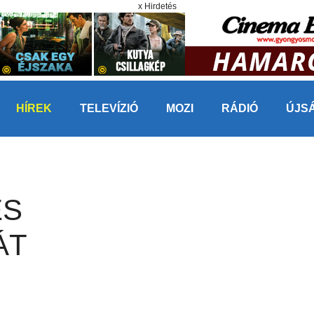
x Hirdetés
HÍREK
TELEVÍZIÓ
MOZI
RÁDIÓ
ÚJS
ES
ÁT