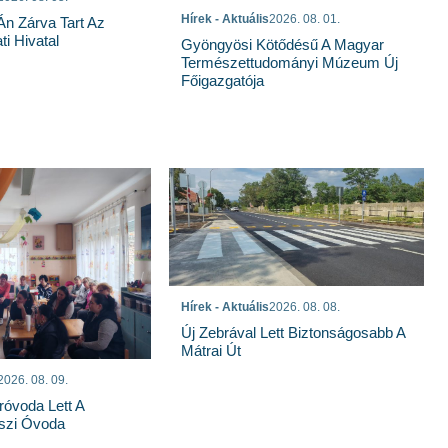
Hírek - Aktuális
2026. 08. 01.
n Zárva Tart Az
i Hivatal
Gyöngyösi Kötődésű A Magyar
Természettudományi Múzeum Új
Főigazgatója
Hírek - Aktuális
2026. 08. 08.
Új Zebrával Lett Biztonságosabb A
Mátrai Út
2026. 08. 09.
róvoda Lett A
szi Óvoda