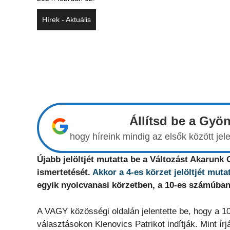
Hírek - Aktuális
Állítsd be a Gyö
hogy híreink mindig az elsők között j
Újabb jelöltjét mutatta be a Változást Akarunk
ismertetését.
Akkor a 4-es körzet jelöltjét muta
egyik nyolcvanasi körzetben, a 10-es számúban
A VAGY közösségi oldalán jelentette be, hogy a 1
választásokon Klenovics Patrikot indítják. Mint ír