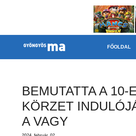
Megszakítás
Kilépés a tartalomba
FŐOLDAL
BEMUTATTA A 10-
KÖRZET INDULÓJ
A VAGY
2024. február. 02.