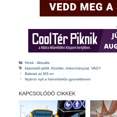
Kategória
Hírek - Aktuális
Címkék
képviselő-jelölt
,
Közélet
,
önkormányzat
,
VAGY
Baleset az M3-on
Nyáron nyit a hárombetűs gyorsétterem
KAPCSOLÓDÓ CIKKEK