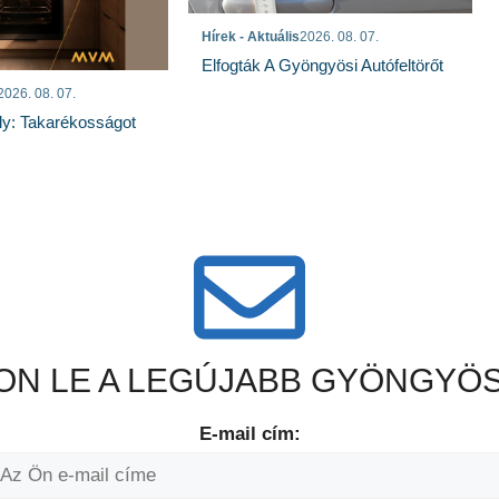
Hírek - Aktuális
2026. 08. 07.
Elfogták A Gyöngyösi Autófeltörőt
2026. 08. 07.
ly: Takarékosságot
N LE A LEGÚJABB GYÖNGYÖS
E-mail cím: