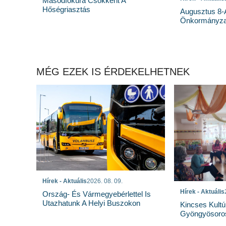
Másodfokúra Csökkent A
Hőségriasztás
Augusztus 8-Á
Önkormányzat
MÉG EZEK IS ÉRDEKELHETNEK
Hírek - Aktuális
2026. 08. 09.
Hírek - Aktuális
Ország- És Vármegyebérlettel Is
Utazhatunk A Helyi Buszokon
Kincses Kultú
Gyöngyösoro