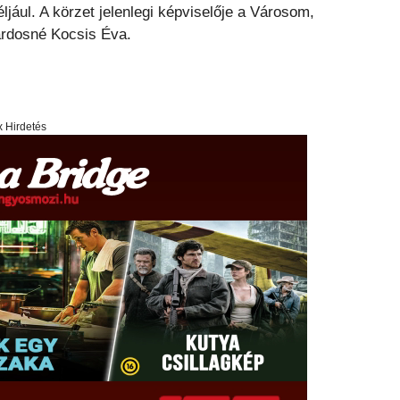
éljául. A körzet jelenlegi képviselője a Városom,
árdosné Kocsis Éva.
x Hirdetés