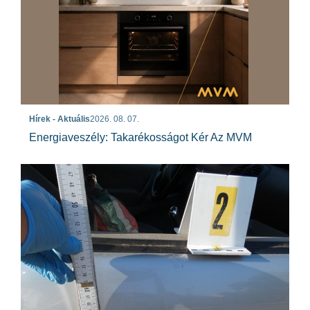
Hírek - Aktuális
2026. 08. 07.
Energiaveszély: Takarékosságot Kér Az MVM