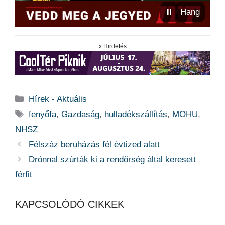
⏸
Hang
x Hirdetés
Kategória
Hírek - Aktuális
Címkék
fenyőfa
,
Gazdaság
,
hulladékszállítás
,
MOHU
,
NHSZ
Félszáz beruházás fél évtized alatt
Drónnal szúrták ki a rendőrség által keresett
férfit
KAPCSOLÓDÓ CIKKEK