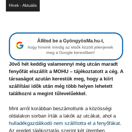
Hírek - Aktuális
Állítsd be a GyöngyösMa.hu-t,
hogy híreink mindig az elsők között jelenjenek
meg a Google keresőben!
Jövő hét keddig valamennyi még utcán maradt
fenyőfát elszállít a MOHU – tájékoztatott a cég. A
társaságot azután kerestük meg, hogy a kiírt
szállítási idők után még több helyen lehetett
találkozni a megint tűlevelűekkel.
Mint arról korábban beszámoltunk a közösségi
oldalakon sorban írták a lakók az utcákat, ahol a
hulladékgazdálkodó nem szállította el a fenyőfákat
.
Az eredeti tájékoztatás szerint két ütemben,