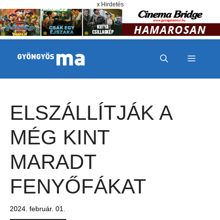
Megszakítás
Kilépés a tartalomba
x Hirdetés
MENÜ
ELSZÁLLÍTJÁK A
MÉG KINT
MARADT
FENYŐFÁKAT
2024. február. 01.