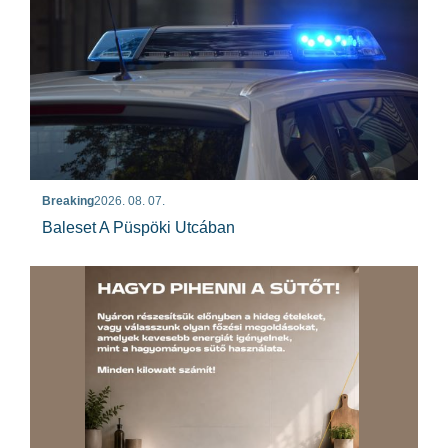
Breaking
2026. 08. 07.
Baleset A Püspöki Utcában