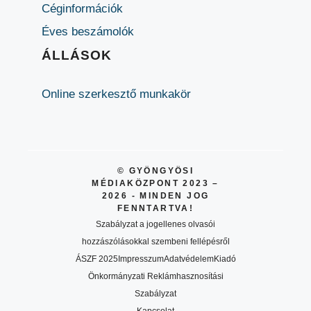
Céginformációk
Éves beszámolók
ÁLLÁSOK
Online szerkesztő munkakör
© GYÖNGYÖSI
MÉDIAKÖZPONT 2023 –
2026 - MINDEN JOG
FENNTARTVA!
Szabályzat a jogellenes olvasói
hozzászólásokkal szembeni fellépésről
ÁSZF 2025
Impresszum
Adatvédelem
Kiadó
Önkormányzati Reklámhasznosítási
Szabályzat