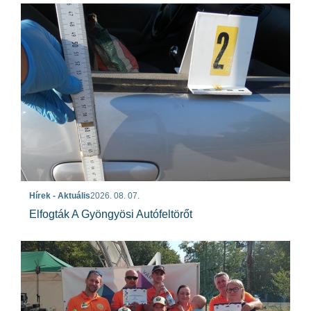
Hírek - Aktuális
2026. 08. 07.
Elfogták A Gyöngyösi Autófeltörőt