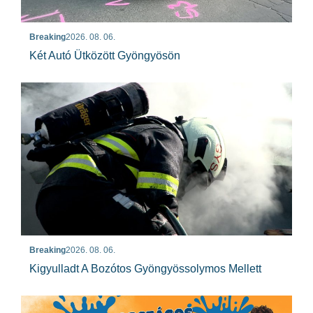
Breaking
2026. 08. 06.
Két Autó Ütközött Gyöngyösön
Breaking
2026. 08. 06.
Kigyulladt A Bozótos Gyöngyössolymos Mellett