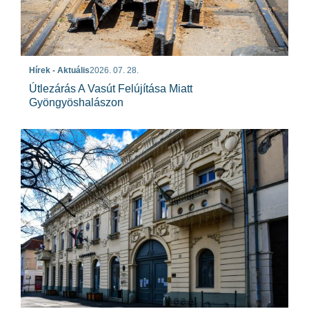
Hírek - Aktuális
2026. 07. 28.
Útlezárás A Vasút Felújítása Miatt
Gyöngyöshalászon