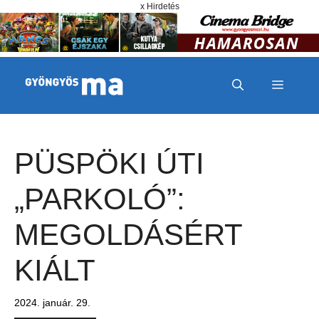
Megszakítás
Kilépés a tartalomba
x Hirdetés
MENÜ
PÜSPÖKI ÚTI
„PARKOLÓ”:
MEGOLDÁSÉRT
KIÁLT
2024. január. 29.