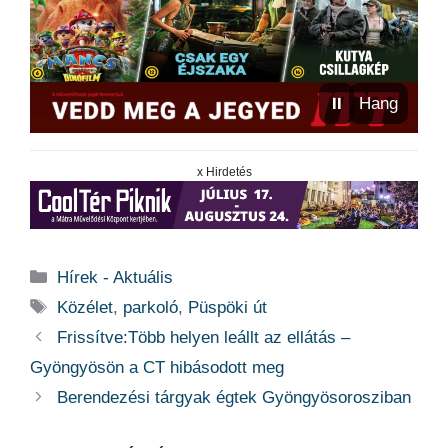
⏸
Hang
x Hirdetés
Kategória
Hírek - Aktuális
Címkék
Közélet
,
parkoló
,
Püspöki út
Frissítve:Több helyen leállt az ellátás –
Gyöngyösön a CT hibásodott meg
Berendezési tárgyak égtek Gyöngyösorosziban