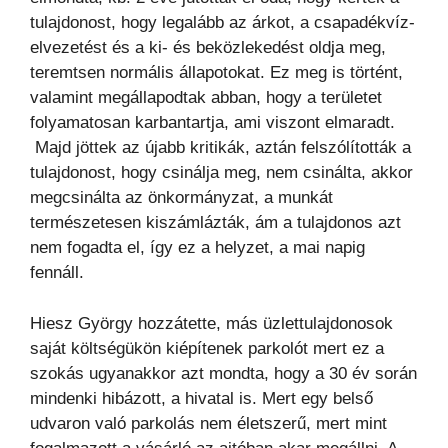
tulajdonost, hogy legalább az árkot, a csapadékvíz-
elvezetést és a ki- és beközlekedést oldja meg,
teremtsen normális állapotokat. Ez meg is történt,
valamint megállapodtak abban, hogy a területet
folyamatosan karbantartja, ami viszont elmaradt.
Majd jöttek az újabb kritikák, aztán felszólították a
tulajdonost, hogy csinálja meg, nem csinálta, akkor
megcsinálta az önkormányzat, a munkát
természetesen kiszámlázták, ám a tulajdonos azt
nem fogadta el, így ez a helyzet, a mai napig
fennáll.
Hiesz György hozzátette, más üzlettulajdonosok
saját költségükön kiépítenek parkolót mert ez a
szokás ugyanakkor azt mondta, hogy a 30 év során
mindenki hibázott, a hivatal is. Mert egy belső
udvaron való parkolás nem életszerű, mert mint