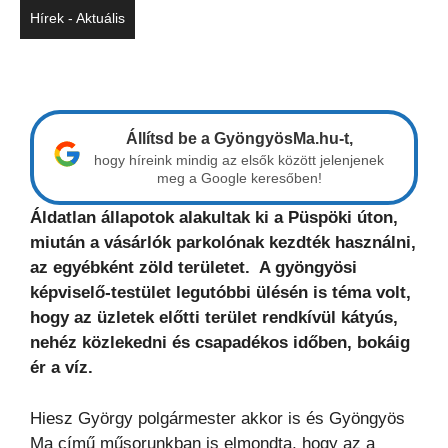
Hírek - Aktuális
Állítsd be a GyöngyösMa.hu-t,
hogy híreink mindig az elsők között jelenjenek
meg a Google keresőben!
Áldatlan állapotok alakultak ki a Püspöki úton,
miután a vásárlók parkolónak kezdték használni,
az egyébként zöld területet. A gyöngyösi
képviselő-testület legutóbbi ülésén is téma volt,
hogy az üzletek előtti terület rendkívül kátyús,
nehéz közlekedni és csapadékos időben, bokáig
ér a víz.
Hiesz György polgármester akkor is és Gyöngyös
Ma című műsorunkban is elmondta, hogy az a