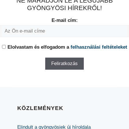
NE MARADJON LE A LEGÚJABB
GYÖNGYÖSI HÍREKRŐL!
E-mail cím:
Elolvastam és elfogadom a
felhasználási feltételeket
KÖZLEMÉNYEK
Elindult a gyöngyösiek új híroldala