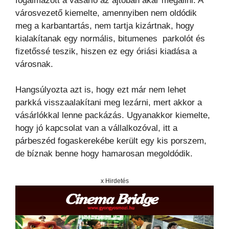
fogalmazott a vásárló az ajtóban akar megállni. A
városvezető kiemelte, amennyiben nem oldódik
meg a karbantartás, nem tartja kizártnak, hogy
kialakítanak egy normális, bitumenes parkolót és
fizetőssé teszik, hiszen ez egy óriási kiadása a
városnak.
Hangsúlyozta azt is, hogy ezt már nem lehet
parkká visszaalakítani meg lezárni, mert akkor a
vásárlókkal lenne packázás. Ugyanakkor kiemelte,
hogy jó kapcsolat van a vállalkozóval, itt a
párbeszéd fogaskerekébe került egy kis porszem,
de bíznak benne hogy hamarosan megoldódik.
x Hirdetés