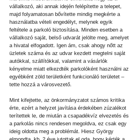
vállalkozó, aki annak idején felépítette a telepet,
majd folyamatosan bővítette mindig megkérte a
használatba vételi engedélyt, melynek egyik
feltétele a parkoló biztosítása. Minden esetben a
vállalkozó saját, belső udvarát jelölte meg, amelyet
a hivatal elfogadott. Igen ám, csak ahogy nőtt az
üzletek száma és az udvar kezdett megtelni saját
autókkal, szállítókkal, valamint a vásárlók
kényelme miatt elkezdték parkolóként használni az
egyébként zöld területként funkcionáló területet –
tette hozzá a városvezető.
Mint kifejtette, az önkormányzatot számos kritika
érte, ezért a helyzet javítása érdekében zúzalékot
terítettek le, de miután a csapadékvíz elvezetés és
a parkolás nincs rendesen megoldva, ez csak egy
ideig oldotta meg a problémát. Hiesz György
elmondta, kb. 2 éve jutottak el oda, hogy kérték a