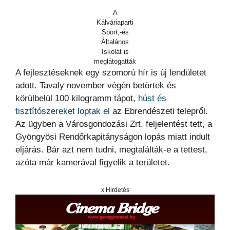
A
Kálváriaparti
Sport,-és
Általános
Iskolát is
meglátogatták
A fejlesztéseknek egy szomorú hír is új lendületet
adott. Tavaly november végén betörtek és
körülbelül 100 kilogramm tápot,
húst és
tisztítószereket loptak el
az Ebrendészeti telepről.
Az ügyben a Városgondozási Zrt. feljelentést tett, a
Gyöngyösi Rendőrkapitányságon lopás miatt indult
eljárás. Bár azt nem tudni, megtalálták-e a tettest,
azóta már kamerával figyelik a területet.
x Hirdetés