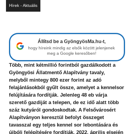
Hírek - Aktuális
Állítsd be a GyöngyösMa.hu-t,
hogy híreink mindig az elsők között jelenjenek
meg a Google keresőben!
Több, mint kétmillió forintból gazdálkodott a
Gyöngyösi Állatmentő Alapítvány tavaly,
melyből mintegy 800 ezer forint az adó
felajánlásokból gyűlt össze, amelyet a kennelsor
felújítására fordítják.
Jelenleg 48 eb várja
szerető gazdiját a telepen, de ez idő alatt több
száz kutyáról gondoskodtak. A Felsővárosért
Alapítványon keresztül befolyt összeget
tavasszal egy teljes kennel sor lebontására és
újbóli felépítésére fordítják.
2022. április elsején