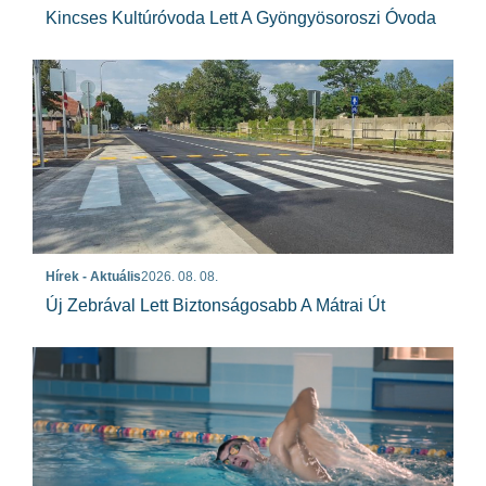
Kincses Kultúróvoda Lett A Gyöngyösoroszi Óvoda
Hírek - Aktuális
2026. 08. 08.
Új Zebrával Lett Biztonságosabb A Mátrai Út