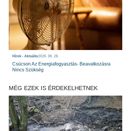
Hírek - Aktuális
2026. 06. 28.
Csúcson Az Energiafogyasztás- Beavatkozásra
Nincs Szükség
MÉG EZEK IS ÉRDEKELHETNEK