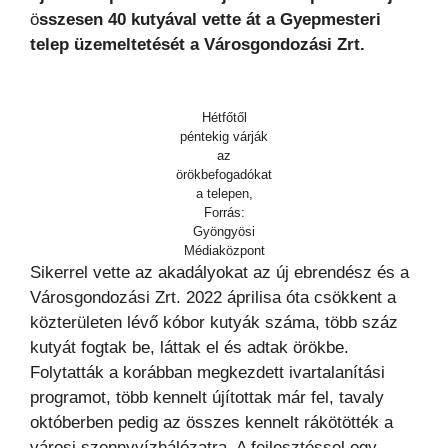
ö
sszesen 40 kutyával vette át a Gyepmesteri
telep üzemeltetését a Városgondozási Zrt.
Hétfőtől
péntekig várják
az
örökbefogadókat
a telepen,
Forrás:
Gyöngyösi
Médiaközpont
Sikerrel vette az akadályokat az új ebrendész és a
Városgondozási Zrt. 2022 áprilisa óta csökkent a
közterületen lévő kóbor kutyák száma, több száz
kutyát fogtak be, láttak el és adtak örökbe.
Folytatták a korábban megkezdett ivartalanítási
programot, több kennelt újítottak már fel, tavaly
októberben pedig az összes kennelt rákötötték a
városi szennyvízhálózatra. A fejlesztéssel egy