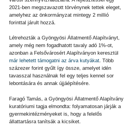
2021-ben megszavazott törvénynek tettek eleget,
amelyhez az önkormányzat mintegy 2 millió
forinttal járult hozzá.
Létrehozták a Gyöngyösi Állatmentő Alapítványt,
amely még nem fogadhatott tavaly adó 1%-ot,
azonban a Felsővárosért Alapítványon keresztül
már lehetett támogatni az árva kutyákat
. Több
százezer forint gyűlt így össze, amelyet idén
tavasszal használnak fel egy teljes kennel sor
lebontására és annak újjáépítésére.
Faragó Tamás, a Gyöngyösi Állatmentő Alapítvány
kuratóriumi tagja elmondta: folyamatosan járják a
gyermekintézményeket is, hogy a felelős
állattartásra tanítsák a kicsiket.