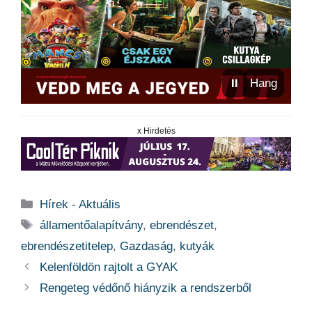
⏸
Hang
x Hirdetés
Kategória
Hírek - Aktuális
Címkék
államentőalapítvány
,
ebrendészet
,
ebrendészetitelep
,
Gazdaság
,
kutyák
Kelenföldön rajtolt a GYAK
Rengeteg védőnő hiányzik a rendszerből