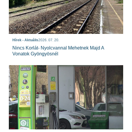
Hírek - Aktuális
2026. 07. 20.
Nincs Korlát- Nyolcvannal Mehetnek Majd A
Vonatok Gyöngyösnél