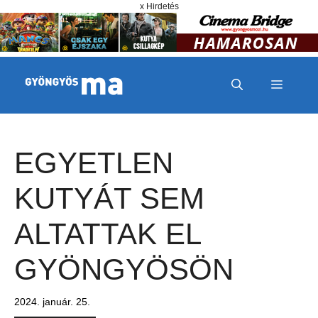
Megszakítás
Kilépés a tartalomba
x Hirdetés
MENÜ
EGYETLEN
KUTYÁT SEM
ALTATTAK EL
GYÖNGYÖSÖN
2024. január. 25.