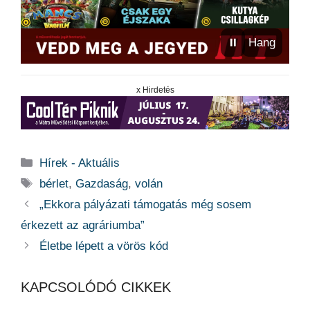
⏸
Hang
x Hirdetés
Kategória
Hírek - Aktuális
Címkék
bérlet
,
Gazdaság
,
volán
„Ekkora pályázati támogatás még sosem
érkezett az agráriumba”
Életbe lépett a vörös kód
KAPCSOLÓDÓ CIKKEK