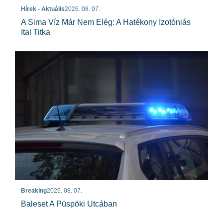
Hírek - Aktuális
2026. 08. 07.
A Sima Víz Már Nem Elég: A Hatékony Izotóniás
Ital Titka
Breaking
2026. 08. 07.
Baleset A Püspöki Utcában