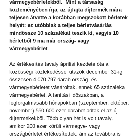
vármegyebérletekből. Mint a társaság
közleményében írja, az újfajta díjtermék mára
teljesen átvette a korábban megszokott bérletek
helyét: ez utóbbiak a teljes bérletvásárlás
mindössze 10 százalékát teszik ki, vagyis 10
bérletből 9 ma már ország- vagy
vármegyebérlet.
Az értékesítés tavaly áprilisi kezdete óta a
közösségi közlekedéssel utazók december 31-ig
összesen 4 070 797 darab ország- és
vármegyebérletet vásároltak, ennek 65 százaléka
vármegyebérlet. A tanítási időszakban, a
legforgalmasabb hónapokban (szeptember, október,
november) 550-600 ezer darabot adtak el az új
díjtermékekből. Több olyan hét is volt tavaly,
amikor 200 ezer körüli vármegye- vagy
országbérletet értékesítettek, ám az továbbra is