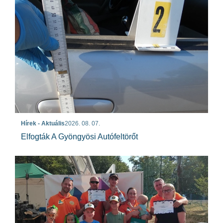
Hírek - Aktuális
2026. 08. 07.
Elfogták A Gyöngyösi Autófeltörőt