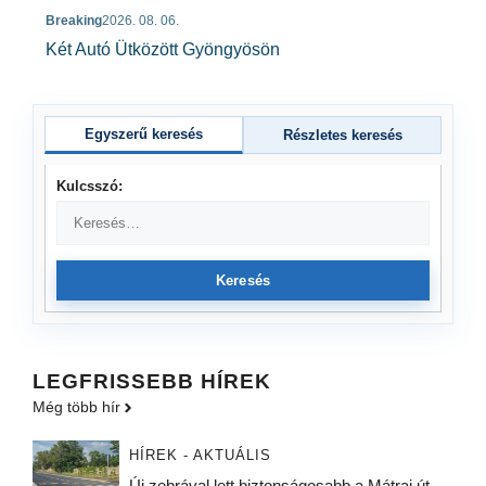
Breaking
2026. 08. 06.
Két Autó Ütközött Gyöngyösön
Egyszerű keresés
Részletes keresés
Kulcsszó:
Keresés
LEGFRISSEBB HÍREK
Még több hír
HÍREK - AKTUÁLIS
Új zebrával lett biztonságosabb a Mátrai út