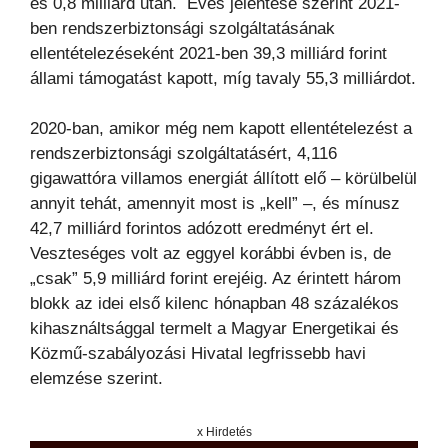
es 0,8 milliárd után. Éves jelentése szerint 2021-
ben rendszerbiztonsági szolgáltatásának
ellentételezéseként 2021-ben 39,3 milliárd forint
állami támogatást kapott, míg tavaly 55,3 milliárdot.
2020-ban, amikor még nem kapott ellentételezést a
rendszerbiztonsági szolgáltatásért, 4,116
gigawattóra villamos energiát állított elő – körülbelül
annyit tehát, amennyit most is „kell” –, és mínusz
42,7 milliárd forintos adózott eredményt ért el.
Veszteséges volt az eggyel korábbi évben is, de
„csak” 5,9 milliárd forint erejéig. Az érintett három
blokk az idei első kilenc hónapban 48 százalékos
kihasználtsággal termelt a Magyar Energetikai és
Közmű-szabályozási Hivatal legfrissebb havi
elemzése szerint.
x Hirdetés