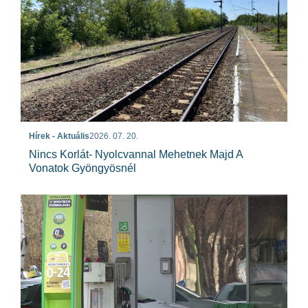
Hírek - Aktuális
2026. 07. 20.
Nincs Korlát- Nyolcvannal Mehetnek Majd A
Vonatok Gyöngyösnél