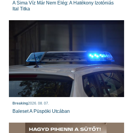
A Sima Víz Már Nem Elég: A Hatékony Izotóniás
Ital Titka
Breaking
2026. 08. 07.
Baleset A Püspöki Utcában