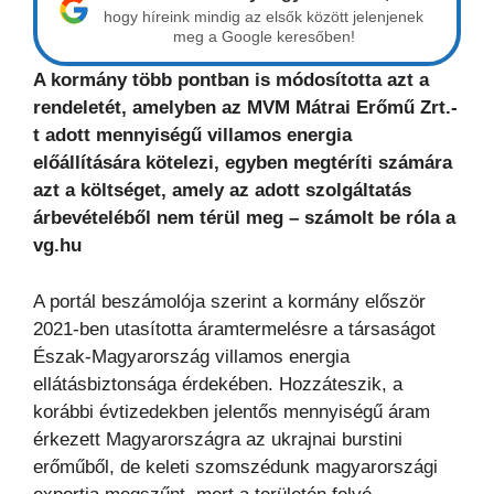
hogy híreink mindig az elsők között jelenjenek
meg a Google keresőben!
A kormány több pontban is módosította azt a
rendeletét, amelyben az MVM Mátrai Erőmű Zrt.-
t adott mennyiségű villamos energia
előállítására kötelezi, egyben megtéríti számára
azt a költséget, amely az adott szolgáltatás
árbevételéből nem térül meg – számolt be róla a
vg.hu
A portál beszámolója szerint a kormány először
2021-ben utasította áramtermelésre a társaságot
Észak-Magyarország villamos energia
ellátásbiztonsága érdekében. Hozzáteszik, a
korábbi évtizedekben jelentős mennyiségű áram
érkezett Magyarországra az ukrajnai burstini
erőműből, de keleti szomszédunk magyarországi