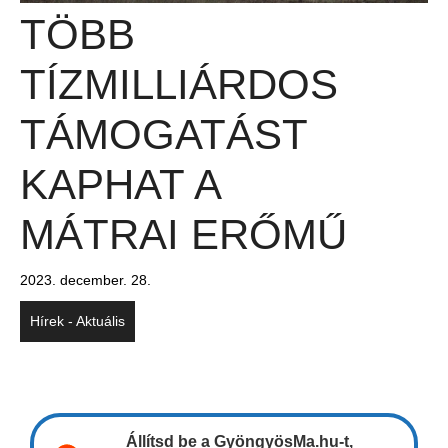
TÖBB
TÍZMILLIÁRDOS
TÁMOGATÁST
KAPHAT A
MÁTRAI ERŐMŰ
2023. december. 28.
Hírek - Aktuális
Állítsd be a GyöngyösMa.hu-t,