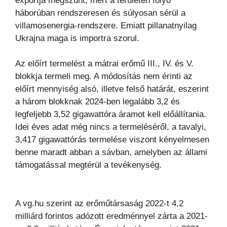
exportja megszűnt, mert a területén folyó
háborúban rendszeresen és súlyosan sérül a
villamosenergia-rendszere. Emiatt pillanatnyilag
Ukrajna maga is importra szorul.
Az előírt termelést a mátrai erőmű III., IV. és V.
blokkja termeli meg. A módosítás nem érinti az
előírt mennyiség alsó, illetve felső határát, eszerint
a három blokknak 2024-ben legalább 3,2 és
legfeljebb 3,52 gigawattóra áramot kell előállítania.
Idei éves adat még nincs a termeléséről, a tavalyi,
3,417 gigawattórás termelése viszont kényelmesen
benne maradt abban a sávban, amelyben az állami
támogatással megtérül a tevékenység.
A vg.hu szerint az erőműtársaság 2022-t 4,2
milliárd forintos adózott eredménnyel zárta a 2021-