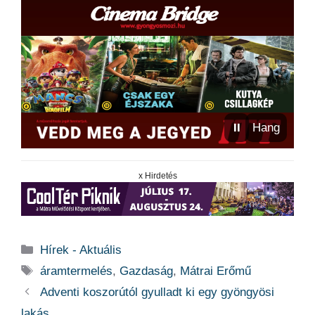
⏸
Hang
x Hirdetés
Kategória
Hírek - Aktuális
Címkék
áramtermelés
,
Gazdaság
,
Mátrai Erőmű
Adventi koszorútól gyulladt ki egy gyöngyösi
lakás