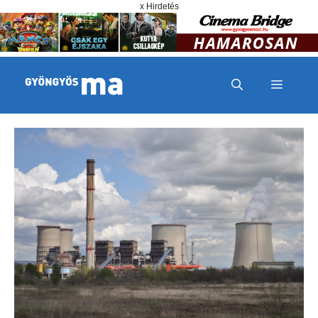
Megszakítás
Kilépés a tartalomba
x Hirdetés
MENÜ