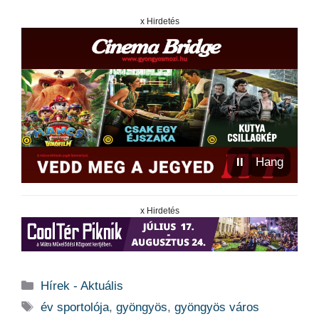
x Hirdetés
⏸
Hang
x Hirdetés
Kategória
Hírek - Aktuális
Címkék
év sportolója
,
gyöngyös
,
gyöngyös város