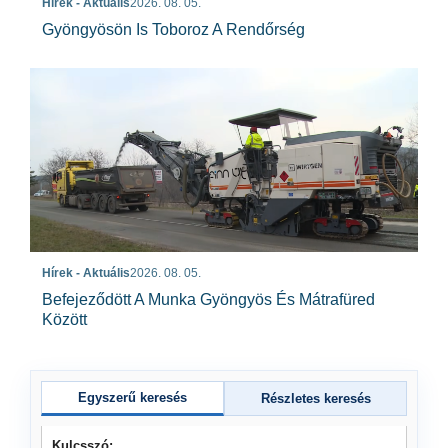
Hírek - Aktuális
2026. 08. 05.
Gyöngyösön Is Toboroz A Rendőrség
Hírek - Aktuális
2026. 08. 05.
Befejeződött A Munka Gyöngyös És Mátrafüred
Között
Egyszerű keresés
Részletes keresés
Kulcsszó: