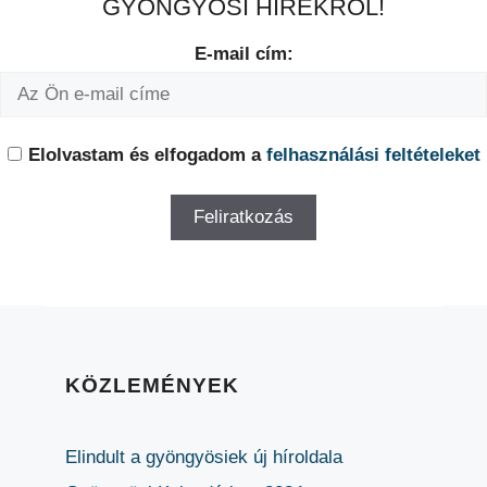
GYÖNGYÖSI HÍREKRŐL!
E-mail cím:
Elolvastam és elfogadom a
felhasználási feltételeket
KÖZLEMÉNYEK
Elindult a gyöngyösiek új híroldala