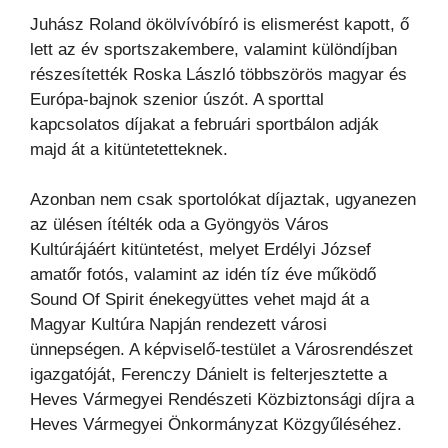
Juhász Roland ökölvívóbíró is elismerést kapott, ő
lett az év sportszakembere, valamint különdíjban
részesítették Roska László többszörös magyar és
Európa-bajnok szenior úszót. A sporttal
kapcsolatos díjakat a februári sportbálon adják
majd át a kitüntetetteknek.
Azonban nem csak sportolókat díjaztak, ugyanezen
az ülésen ítélték oda a Gyöngyös Város
Kultúrájáért kitüntetést, melyet Erdélyi József
amatőr fotós, valamint az idén tíz éve működő
Sound Of Spirit énekegyüttes vehet majd át a
Magyar Kultúra Napján rendezett városi
ünnepségen. A képviselő-testület a Városrendészet
igazgatóját, Ferenczy Dánielt is felterjesztette a
Heves Vármegyei Rendészeti Közbiztonsági díjra a
Heves Vármegyei Önkormányzat Közgyűléséhez.