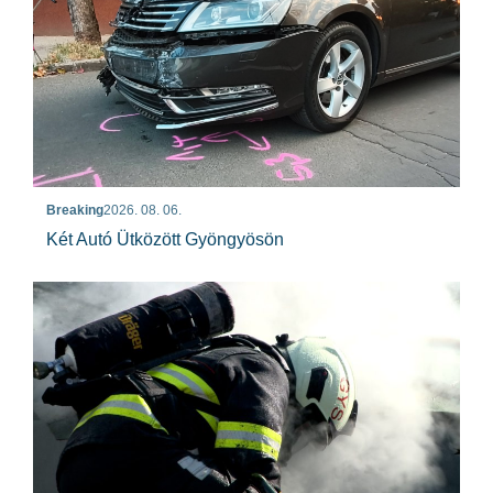
Breaking
2026. 08. 06.
Két Autó Ütközött Gyöngyösön