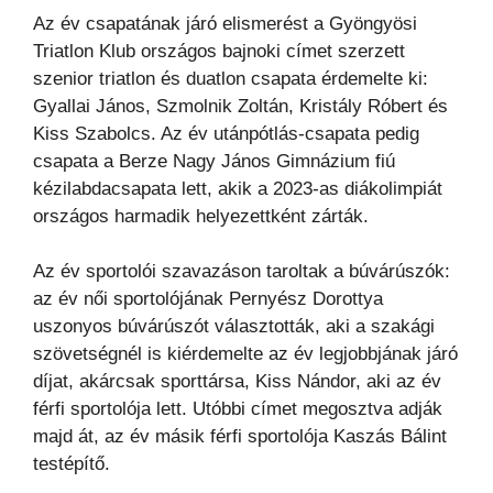
Az év csapatának járó elismerést a Gyöngyösi
Triatlon Klub országos bajnoki címet szerzett
szenior triatlon és duatlon csapata érdemelte ki:
Gyallai János, Szmolnik Zoltán, Kristály Róbert és
Kiss Szabolcs. Az év utánpótlás-csapata pedig
csapata a Berze Nagy János Gimnázium fiú
kézilabdacsapata lett, akik a 2023-as diákolimpiát
országos harmadik helyezettként zárták.
Az év sportolói szavazáson taroltak a búvárúszók:
az év női sportolójának Pernyész Dorottya
uszonyos búvárúszót választották, aki a szakági
szövetségnél is kiérdemelte az év legjobbjának járó
díjat, akárcsak sporttársa, Kiss Nándor, aki az év
férfi sportolója lett. Utóbbi címet megosztva adják
majd át, az év másik férfi sportolója Kaszás Bálint
testépítő.