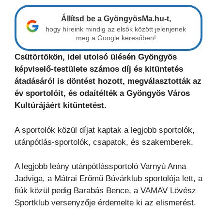
Állítsd be a GyöngyösMa.hu-t,
hogy híreink mindig az elsők között jelenjenek
meg a Google keresőben!
Csütörtökön, idei utolsó ülésén Gyöngyös
képviselő-testülete számos díj és kitüntetés
átadásáról is döntést hozott, megválasztották az
év sportolóit, és odaítélték a Gyöngyös Város
Kultúrájáért kitüntetést.
A sportolók közül díjat kaptak a legjobb sportolók,
utánpótlás-sportolók, csapatok, és szakemberek.
A legjobb leány utánpótlássportoló Varnyú Anna
Jadviga, a Mátrai Erőmű Búvárklub sportolója lett, a
fiúk közül pedig Barabás Bence, a VAMAV Lövész
Sportklub versenyzője érdemelte ki az elismerést.