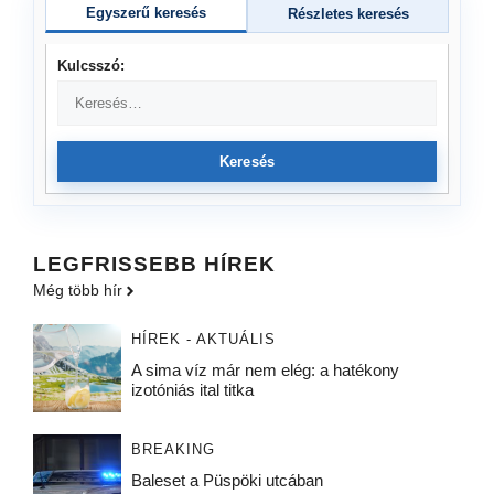
Egyszerű keresés
Részletes keresés
Kulcsszó:
Keresés
LEGFRISSEBB HÍREK
Még több hír
HÍREK - AKTUÁLIS
A sima víz már nem elég: a hatékony
izotóniás ital titka
BREAKING
Baleset a Püspöki utcában