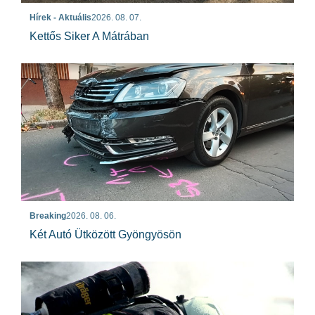
Hírek - Aktuális
2026. 08. 07.
Kettős Siker A Mátrában
Breaking
2026. 08. 06.
Két Autó Ütközött Gyöngyösön