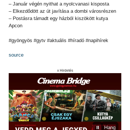
– Január végén nyithat a nyolcvanasi kisposta
– Elkezdődött az út javítása a dombi városrészen
– Postásra támadt egy házból kiszökött kutya
Apcon
#gyöngyös #gytv #aktuális #híradó #napihírek
source
x Hirdetés
⏸
Hang