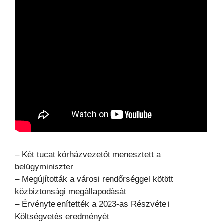
– Két tucat kórházvezetőt menesztett a
belügyminiszter
– Megújították a városi rendőrséggel kötött
közbiztonsági megállapodását
– Érvénytelenítették a 2023-as Részvételi
Költségvetés eredményét