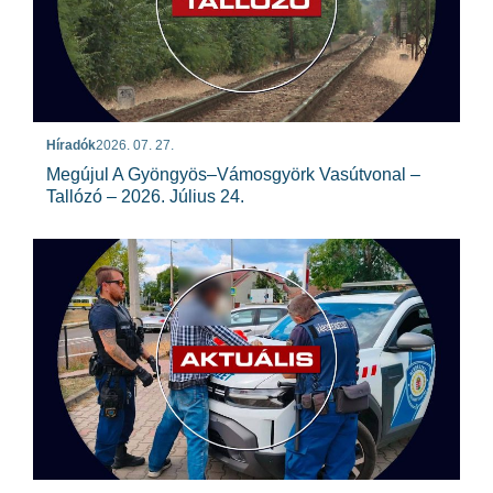
Híradók
2026. 07. 27.
Megújul A Gyöngyös–Vámosgyörk Vasútvonal –
Tallózó – 2026. Július 24.