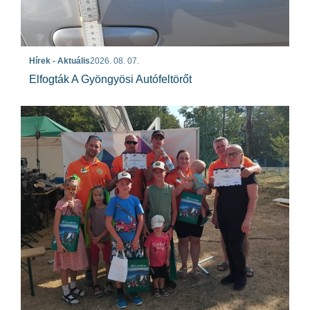
Hírek - Aktuális
2026. 08. 07.
Elfogták A Gyöngyösi Autófeltörőt