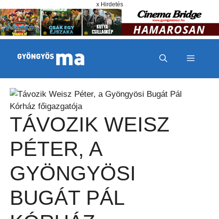
Megszakítás
Kilépés a tartalomba
x Hirdetés
MENÜ
TÁVOZIK WEISZ
PÉTER, A
GYÖNGYÖSI
BUGÁT PÁL