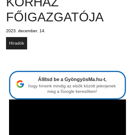
KÓRHÁZ
FŐIGAZGATÓJA
2023. december. 14.
Híradók
Állítsd be a GyöngyösMa.hu-t,
hogy híreink mindig az elsők között jelenjenek
meg a Google keresőben!