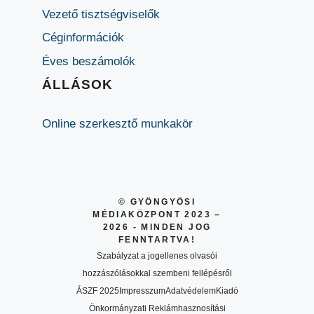
Vezető tisztségviselők
Céginformációk
Éves beszámolók
ÁLLÁSOK
Online szerkesztő munkakör
© GYÖNGYÖSI
MÉDIAKÖZPONT 2023 –
2026 - MINDEN JOG
FENNTARTVA!
Szabályzat a jogellenes olvasói
hozzászólásokkal szembeni fellépésről
ÁSZF 2025
Impresszum
Adatvédelem
Kiadó
Önkormányzati Reklámhasznosítási