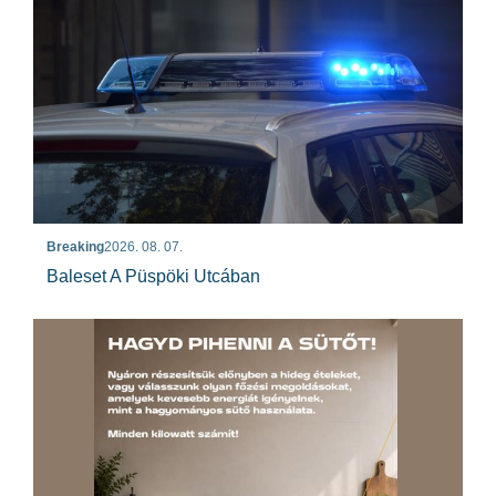
Breaking
2026. 08. 07.
Baleset A Püspöki Utcában