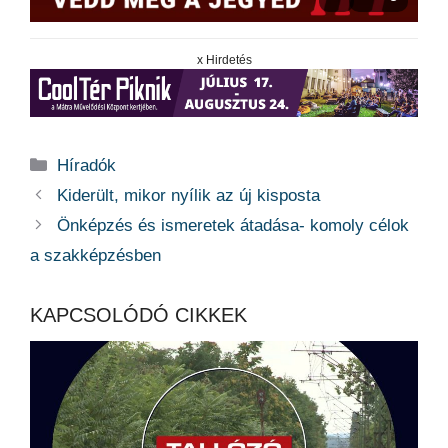
x Hirdetés
Kategória
Híradók
Kiderült, mikor nyílik az új kisposta
Önképzés és ismeretek átadása- komoly célok
a szakképzésben
KAPCSOLÓDÓ CIKKEK