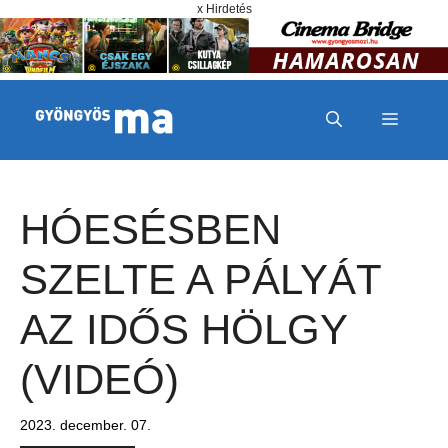
Megszakítás
Kilépés a tartalomba
x Hirdetés
MENÜ
HÓESÉSBEN
SZELTE A PÁLYÁT
AZ IDŐS HÖLGY
(VIDEÓ)
2023. december. 07.