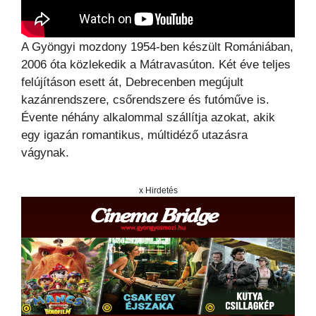
A Gyöngyi mozdony 1954-ben készült Romániában,
2006 óta közlekedik a Mátravasúton. Két éve teljes
felújításon esett át, Debrecenben megújult
kazánrendszere, csőrendszere és futóműve is.
Évente néhány alkalommal szállítja azokat, akik
egy igazán romantikus, múltidéző utazásra
vágynak.
x Hirdetés