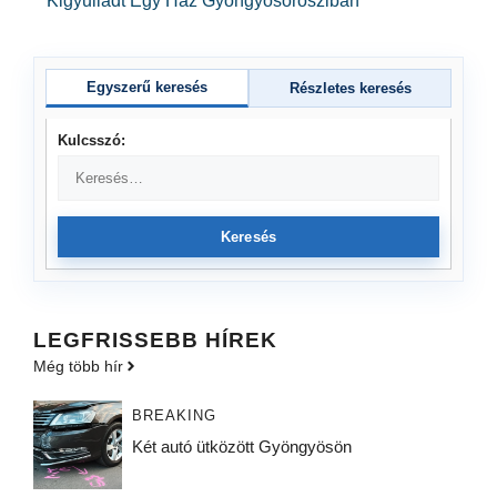
Kigyulladt Egy Ház Gyöngyösorosziban
Egyszerű keresés
Részletes keresés
Kulcsszó:
Keresés
LEGFRISSEBB HÍREK
Még több hír
BREAKING
Két autó ütközött Gyöngyösön