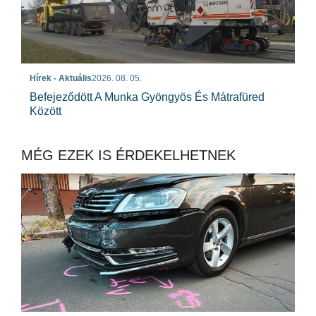
Hírek - Aktuális
2026. 08. 05.
Befejeződött A Munka Gyöngyös És Mátrafüred
Között
MÉG EZEK IS ÉRDEKELHETNEK