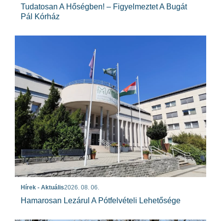
Tudatosan A Hőségben! – Figyelmeztet A Bugát
Pál Kórház
Hírek - Aktuális
2026. 08. 06.
Hamarosan Lezárul A Pótfelvételi Lehetősége