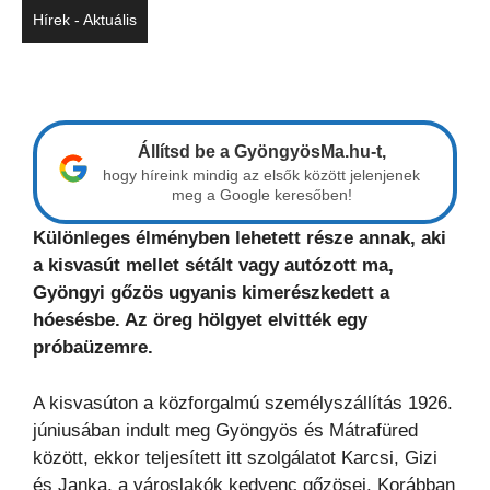
Hírek - Aktuális
Állítsd be a GyöngyösMa.hu-t,
hogy híreink mindig az elsők között jelenjenek
meg a Google keresőben!
Különleges élményben lehetett része annak, aki
a kisvasút mellet sétált vagy autózott ma,
Gyöngyi gőzös ugyanis kimerészkedett a
hóesésbe. Az öreg hölgyet elvitték egy
próbaüzemre.
A kisvasúton a közforgalmú személyszállítás 1926.
júniusában indult meg Gyöngyös és Mátrafüred
között, ekkor teljesített itt szolgálatot Karcsi, Gizi
és Janka, a városlakók kedvenc gőzösei. Korábban