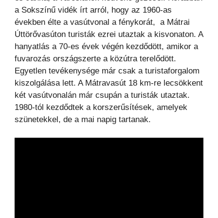
a Sokszínű vidék írt arról, hogy az 1960-as
években élte a vasútvonal a fénykorát, a Mátrai
Úttörővasúton turisták ezrei utaztak a kisvonaton. A
hanyatlás a 70-es évek végén kezdődött, amikor a
fuvarozás országszerte a közútra terelődött.
Egyetlen tevékenysége már csak a turistaforgalom
kiszolgálása lett. A Mátravasút 18 km-re lecsökkent
két vasútvonalán már csupán a turisták utaztak.
1980-tól kezdődtek a korszerűsítések, amelyek
szünetekkel, de a mai napig tartanak.