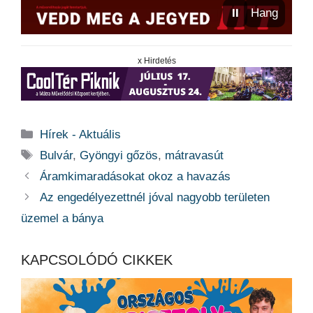
⏸
Hang
x Hirdetés
Kategória
Hírek - Aktuális
Címkék
Bulvár
,
Gyöngyi gőzös
,
mátravasút
Áramkimaradásokat okoz a havazás
Az engedélyezettnél jóval nagyobb területen
üzemel a bánya
KAPCSOLÓDÓ CIKKEK