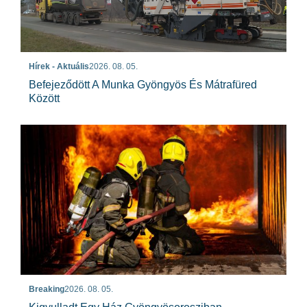
Hírek - Aktuális
2026. 08. 05.
Befejeződött A Munka Gyöngyös És Mátrafüred
Között
Breaking
2026. 08. 05.