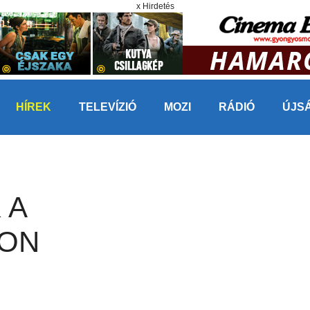
x Hirdetés
HÍREK
TELEVÍZIÓ
MOZI
RÁDIÓ
ÚJS
 A
ON