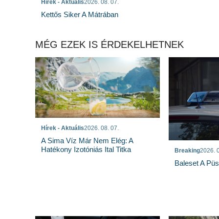
Hírek - Aktuális
2026. 08. 07.
Kettős Siker A Mátrában
MÉG EZEK IS ÉRDEKELHETNEK
Hírek - Aktuális
2026. 08. 07.
A Sima Víz Már Nem Elég: A
Hatékony Izotóniás Ital Titka
Breaking
2026. 0
Baleset A Pü