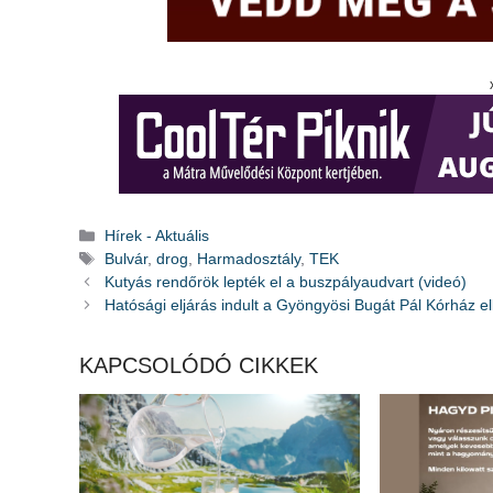
Kategória
Hírek - Aktuális
Címkék
Bulvár
,
drog
,
Harmadosztály
,
TEK
Kutyás rendőrök lepték el a buszpályaudvart (videó)
Hatósági eljárás indult a Gyöngyösi Bugát Pál Kórház el
KAPCSOLÓDÓ CIKKEK