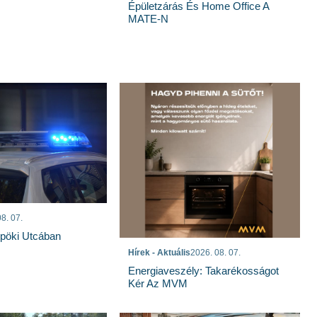
Épületzárás És Home Office A
MATE-N
8. 07.
spöki Utcában
Hírek - Aktuális
2026. 08. 07.
Energiaveszély: Takarékosságot
Kér Az MVM