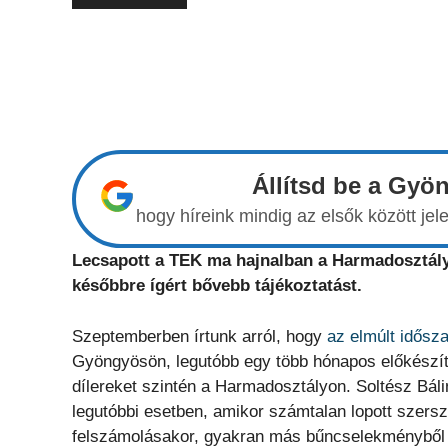
Állítsd be a Gyö
hogy híreink mindig az elsők között j
Lecsapott a TEK ma hajnalban a Harmadosztályo
későbbre ígért bővebb tájékoztatást.
Szeptemberben írtunk arról, hogy
az elmúlt idősza
Gyöngyösön, legutóbb egy több hónapos előkészítő
dílereket szintén a Harmadosztályon. Soltész Bál
legutóbbi esetben, amikor számtalan lopott szersz
felszámolásakor, gyakran más bűncselekményből s