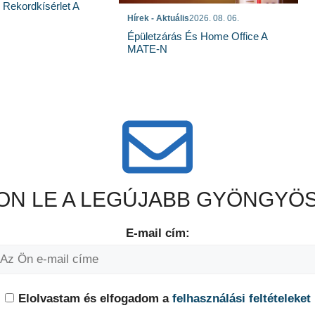
s Rekordkísérlet A
Hírek - Aktuális
2026. 08. 06.
Épületzárás És Home Office A
MATE-N
N LE A LEGÚJABB GYÖNGYÖS
E-mail cím:
Elolvastam és elfogadom a
felhasználási feltételeket