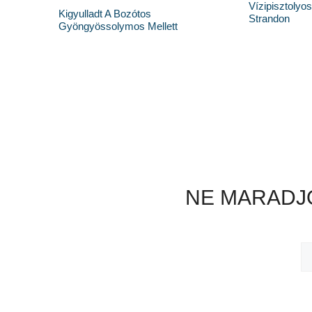
Vízipisztolyo
Kigyulladt A Bozótos
Strandon
Gyöngyössolymos Mellett
NE MARADJO