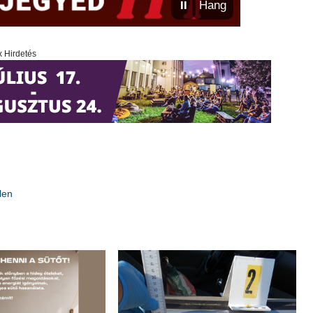
⏸
Hang
x Hirdetés
len