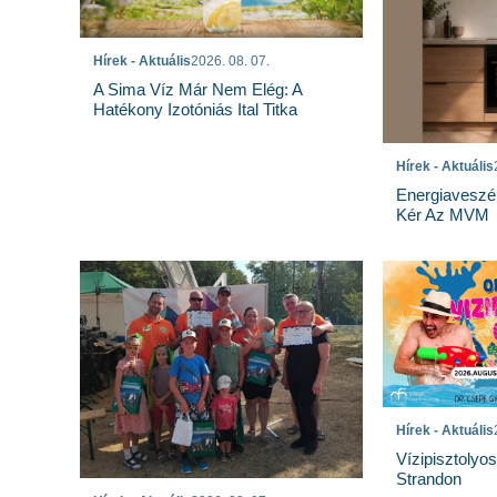
Hírek - Aktuális
2026. 08. 07.
A Sima Víz Már Nem Elég: A
Hatékony Izotóniás Ital Titka
Hírek - Aktuális
Energiaveszé
Kér Az MVM
Hírek - Aktuális
Vízipisztolyo
Strandon