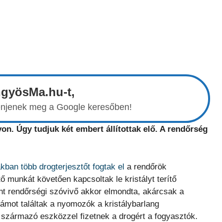
ngyösMa.hu-t,
elenjenek meg a Google keresőben!
n. Úgy tudjuk két embert állítottak elő. A rendőrség
kban több drogterjesztőt fogtak el
a rendőrök
 munkát követően kapcsoltak le kristályt terítő
int rendőrségi szóvivő akkor elmondta, akárcsak a
ámot találtak a nyomozók a kristálybarlang
zármazó eszközzel fizetnek a drogért a fogyasztók.