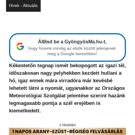
Hírek - Aktuális
Állítsd be a GyöngyösMa.hu-t,
hogy híreink mindig az elsők között jelenjenek
meg a Google keresőben!
Kékestetőn tegnap ismét bekopogott az igazi tél,
időszakosan nagy pelyhekben kezdett hullani a
hó, igaz ennek mára virradóra már kevésbé
lehetett látni a nyomát, ugyanakkor az Országos
Meteorológiai Szolgálat jelentése szerint hazánk
legmagasabb pontja a szél erejében is
kiemelkedett.
x Hirdetés