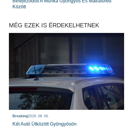
Befejeződött A Munka Gyöngyös És Mátrafüred
Között
MÉG EZEK IS ÉRDEKELHETNEK
Breaking
2026. 08. 06.
Két Autó Ütközött Gyöngyösön