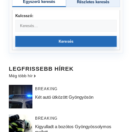
Egyszerű keresés
Részletes keresés
Kulcsszó:
Keresés
LEGFRISSEBB HÍREK
Még több hír
BREAKING
Két autó ütközött Gyöngyösön
BREAKING
Kigyulladt a bozótos Gyöngyössolymos
mellett