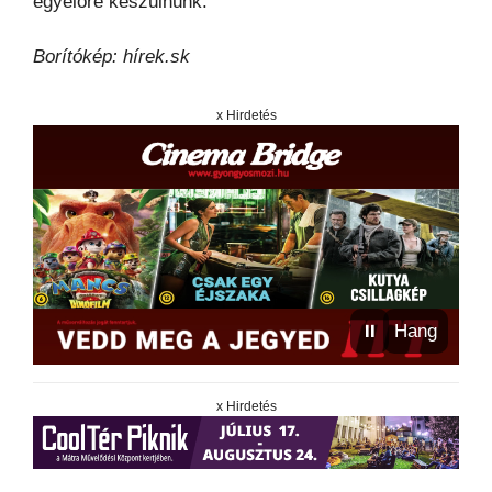
egyelőre készülnünk.
Borítókép: hírek.sk
x Hirdetés
⏸
Hang
x Hirdetés