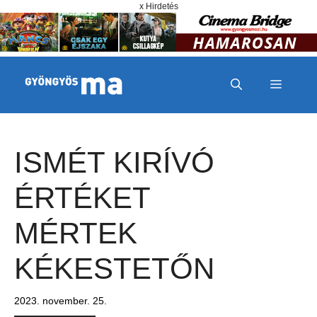
Megszakítás
Kilépés a tartalomba
x Hirdetés
MENÜ
ISMÉT KIRÍVÓ
ÉRTÉKET
MÉRTEK
KÉKESTETŐN
2023. november. 25.