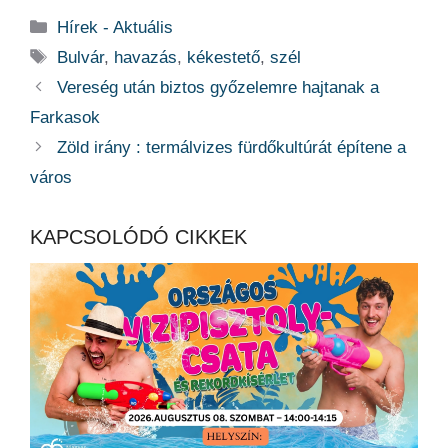
Kategória
Hírek - Aktuális
Címkék
Bulvár
,
havazás
,
kékestető
,
szél
Vereség után biztos győzelemre hajtanak a
Farkasok
Zöld irány : termálvizes fürdőkultúrát építene a
város
KAPCSOLÓDÓ CIKKEK