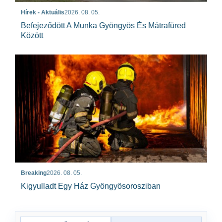
Hírek - Aktuális
2026. 08. 05.
Befejeződött A Munka Gyöngyös És Mátrafüred
Között
Breaking
2026. 08. 05.
Kigyulladt Egy Ház Gyöngyösorosziban