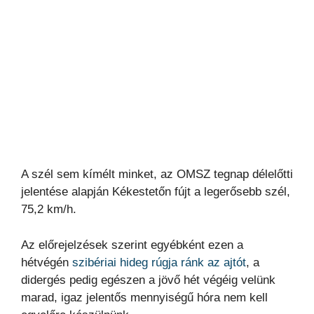
A szél sem kímélt minket, az OMSZ tegnap délelőtti
jelentése alapján Kékestetőn fújt a legerősebb szél,
75,2 km/h.
Az előrejelzések szerint egyébként ezen a
hétvégén
szibériai hideg rúgja ránk az ajtót
, a
didergés pedig egészen a jövő hét végéig velünk
marad, igaz jelentős mennyiségű hóra nem kell