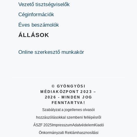
Vezető tisztségviselők
Céginformációk
Éves beszámolók
ÁLLÁSOK
Online szerkesztő munkakör
© GYÖNGYÖSI
MÉDIAKÖZPONT 2023 –
2026 - MINDEN JOG
FENNTARTVA!
Szabályzat a jogellenes olvasói
hozzászólásokkal szembeni fellépésről
ÁSZF 2025
Impresszum
Adatvédelem
Kiadó
Önkormányzati Reklámhasznosítási