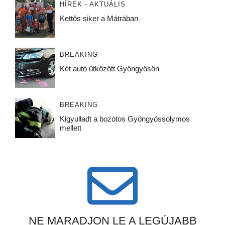
HÍREK - AKTUÁLIS
Kettős siker a Mátrában
BREAKING
Két autó ütközött Gyöngyösön
BREAKING
Kigyulladt a bozótos Gyöngyössolymos
mellett
NE MARADJON LE A LEGÚJABB