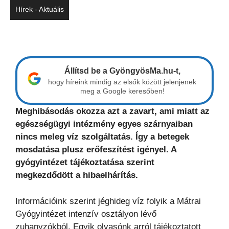
Hírek - Aktuális
Állítsd be a GyöngyösMa.hu-t,
hogy híreink mindig az elsők között jelenjenek
meg a Google keresőben!
Meghibásodás okozza azt a zavart, ami miatt az
egészségügyi intézmény egyes szárnyaiban
nincs meleg víz szolgáltatás. Így a betegek
mosdatása plusz erőfeszítést igényel. A
gyógyintézet tájékoztatása szerint
megkezdődött a hibaelhárítás.
Információink szerint jéghideg víz folyik a Mátrai
Gyógyintézet intenzív osztályon lévő
zuhanyzókból. Egyik olvasónk arról tájékoztatott