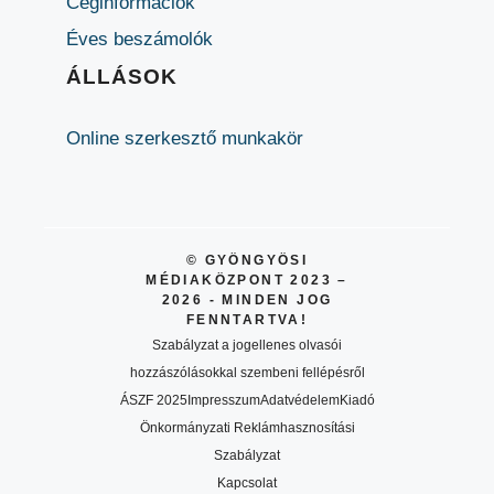
Céginformációk
Éves beszámolók
ÁLLÁSOK
Online szerkesztő munkakör
© GYÖNGYÖSI
MÉDIAKÖZPONT 2023 –
2026 - MINDEN JOG
FENNTARTVA!
Szabályzat a jogellenes olvasói
hozzászólásokkal szembeni fellépésről
ÁSZF 2025
Impresszum
Adatvédelem
Kiadó
Önkormányzati Reklámhasznosítási
Szabályzat
Kapcsolat