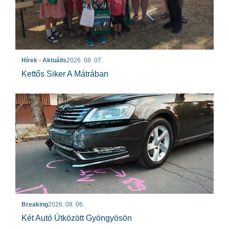
Hírek - Aktuális
2026. 08. 07.
Kettős Siker A Mátrában
Breaking
2026. 08. 06.
Két Autó Ütközött Gyöngyösön