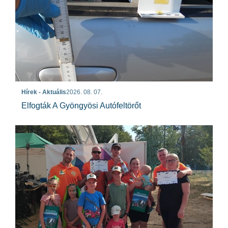
Hírek - Aktuális
2026. 08. 07.
Elfogták A Gyöngyösi Autófeltörőt