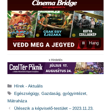
⏸
Hang
x Hirdetés
Kategória
Hírek - Aktuális
Címkék
Egészségügy
,
Gazdaság
,
gyógyintézet
,
Mátraháza
Ülésezik a képviselő-testület – 2023.11.23.