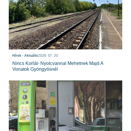
Hírek - Aktuális
2026. 07. 20.
Nincs Korlát- Nyolcvannal Mehetnek Majd A
Vonatok Gyöngyösnél