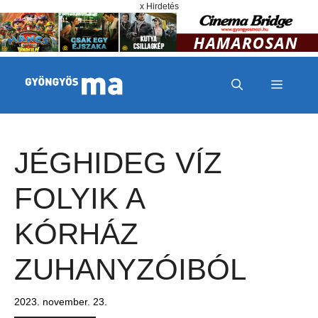
Megszakítás
Kilépés a tartalomba
x Hirdetés
MENÜ
JÉGHIDEG VÍZ
FOLYIK A
KÓRHÁZ
ZUHANYZÓIBÓL
2023. november. 23.