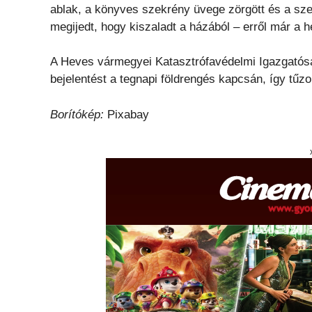
ablak, a könyves szekrény üvege zörgött és a szek
megijedt, hogy kiszaladt a házából – erről már a he
A Heves vármegyei Katasztrófavédelmi Igazgatósá
bejelentést a tegnapi földrengés kapcsán, így tűz
Borítókép:
Pixabay