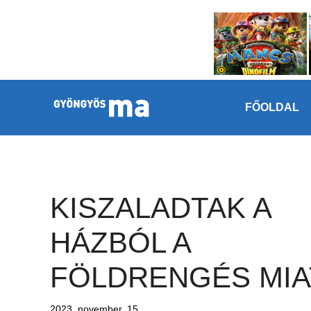
Megszakítás
Kilépés a tartalomba
FŐOLDAL
KISZALADTAK A
HÁZBÓL A
FÖLDRENGÉS MIA
2023. november. 15.