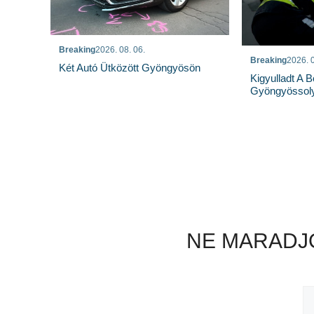
Breaking
2026. 08. 06.
Breaking
2026. 0
Két Autó Ütközött Gyöngyösön
Kigyulladt A 
Gyöngyössoly
NE MARADJO