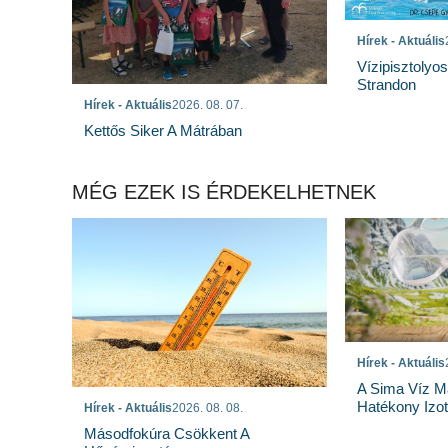
Hírek - Aktuális
Vízipisztolyo
Strandon
Hírek - Aktuális
2026. 08. 07.
Kettős Siker A Mátrában
MÉG EZEK IS ÉRDEKELHETNEK
Hírek - Aktuális
A Sima Víz M
Hatékony Izotó
Hírek - Aktuális
2026. 08. 08.
Másodfokúra Csökkent A