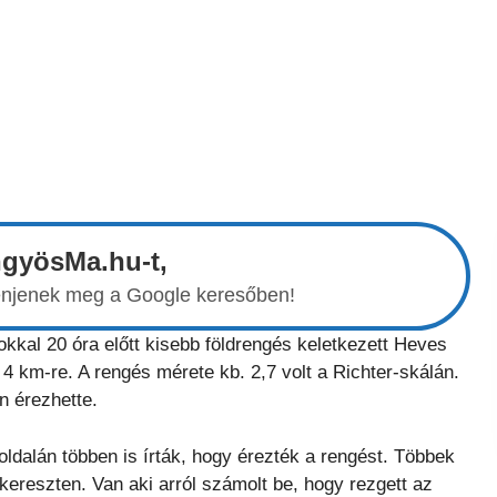
ngyösMa.hu-t,
elenjenek meg a Google keresőben!
kkal 20 óra előtt kisebb földrengés keletkezett Heves
 km-re. A rengés mérete kb. 2,7 volt a Richter-skálán.
n érezhette.
ldalán többen is írták, hogy érezték a rengést. Többek
ereszten. Van aki arról számolt be, hogy rezgett az