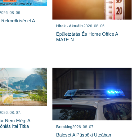
2026. 08. 06.
s Rekordkísérlet A
Hírek - Aktuális
2026. 08. 06.
Épületzárás És Home Office A
MATE-N
2026. 08. 07.
ár Nem Elég: A
niás Ital Titka
Breaking
2026. 08. 07.
Baleset A Püspöki Utcában