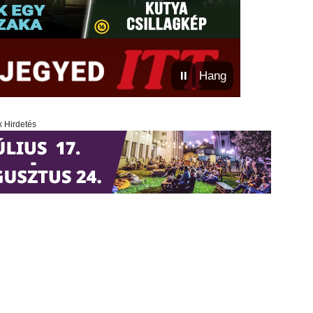
⏸
Hang
x Hirdetés