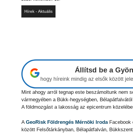
Hírek - Aktuális
Állítsd be a Gyö
hogy híreink mindig az elsők között j
Mint ahogy arról tegnap este beszámoltunk nem so
vármegyében a Bükk-hegységben, Bélapátfalvától 4
A földmozgást a lakosság az epicentrum közelébe
A
GeoRisk Földrengés Mérnöki Iroda
Facebook o
között Felsőtárkányban, Bélapátfalván, Bükkszentk