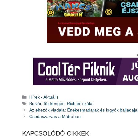
Kategória
Hírek - Aktuális
Címkék
Bulvár
,
földrengés
,
Richter-skála
Az éhezők viadala: Énekesmadarak és kígyók balladája
Csodaszarvas a Mátrában
KAPCSOLÓDÓ CIKKEK