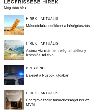
LEGFRISSEBB HÍREK
Még több hír
HÍREK - AKTUÁLIS
Másodfokúra csökkent a hőségriasztás
HÍREK - AKTUÁLIS
A sima víz már nem elég: a hatékony
izotóniás ital titka
BREAKING
Baleset a Püspöki utcában
HÍREK - AKTUÁLIS
Energiaveszély: takarékosságot kér az
MVM