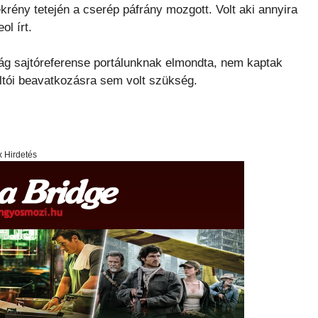
rény tetején a cserép páfrány mozgott. Volt aki annyira
ol írt.
g sajtóreferense portálunknak elmondta, nem kaptak
oltói beavatkozásra sem volt szükség.
x Hirdetés