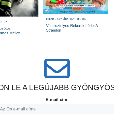
Hírek - Aktuális
2026. 08. 06.
8. 06.
Vízipisztolyos Rekordkísérlet A
Bozótos
Strandon
mos Mellett
N LE A LEGÚJABB GYÖNGYÖS
E-mail cím: