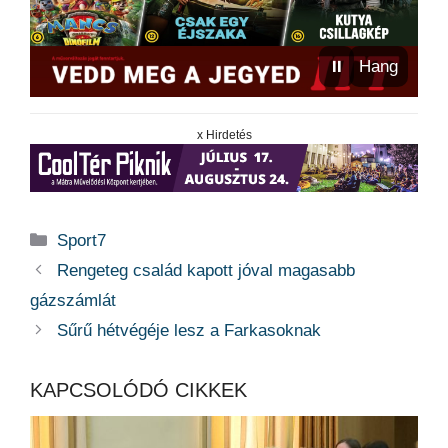
⏸
Hang
x Hirdetés
Kategória
Sport7
Rengeteg család kapott jóval magasabb
gázszámlát
Sűrű hétvégéje lesz a Farkasoknak
KAPCSOLÓDÓ CIKKEK