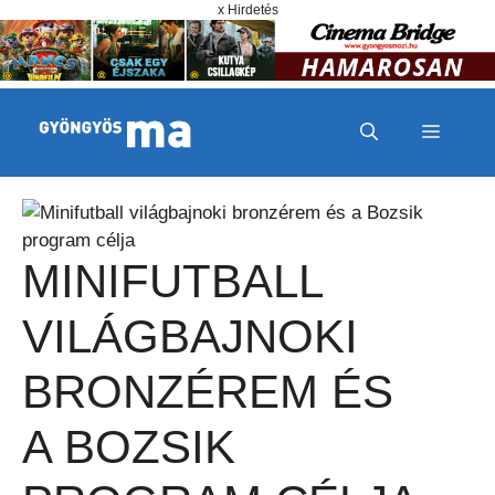
Megszakítás
Kilépés a tartalomba
x Hirdetés
MENÜ
MINIFUTBALL
VILÁGBAJNOKI
BRONZÉREM ÉS
A BOZSIK