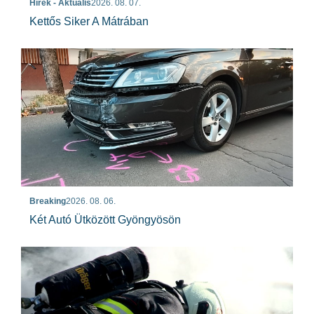
Hírek - Aktuális
2026. 08. 07.
Kettős Siker A Mátrában
Breaking
2026. 08. 06.
Két Autó Ütközött Gyöngyösön