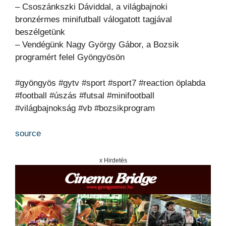
– Csoszánkszki Dáviddal, a világbajnoki
bronzérmes minifutball válogatott tagjával
beszélgetünk
– Vendégünk Nagy György Gábor, a Bozsik
programért felel Gyöngyösön
#gyöngyös #gytv #sport #sport7 #reaction öplabda
#football #úszás #futsal #minifootball
#világbajnokság #vb #bozsikprogram
source
x Hirdetés