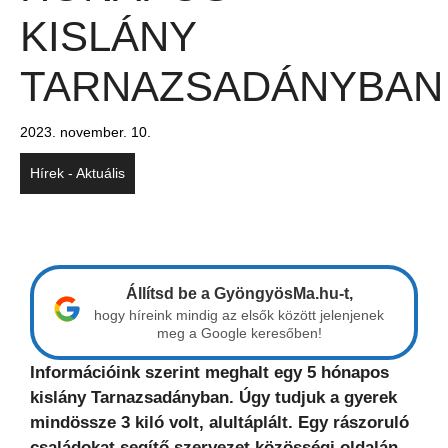
KISLÁNY
TARNAZSADÁNYBAN
2023. november. 10.
Hírek - Aktuális
Állítsd be a GyöngyösMa.hu-t,
hogy híreink mindig az elsők között jelenjenek
meg a Google keresőben!
Információink szerint meghalt egy 5 hónapos
kislány Tarnazsadányban. Úgy tudjuk a gyerek
mindössze 3 kiló volt, alultáplált. Egy rászoruló
családokat segítő szervezet közösségi oldalán