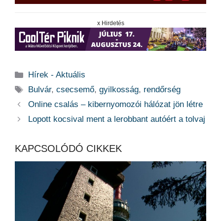
x Hirdetés
Kategória
Hírek - Aktuális
Címkék
Bulvár
,
csecsemő
,
gyilkosság
,
rendőrség
Online csalás – kibernyomozói hálózat jön létre
Lopott kocsival ment a lerobbant autóért a tolvaj
KAPCSOLÓDÓ CIKKEK