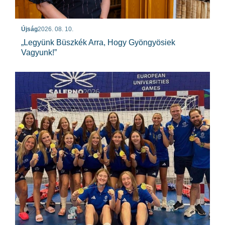
Újság
2026. 08. 10.
„Legyünk Büszkék Arra, Hogy Gyöngyösiek
Vagyunk!”