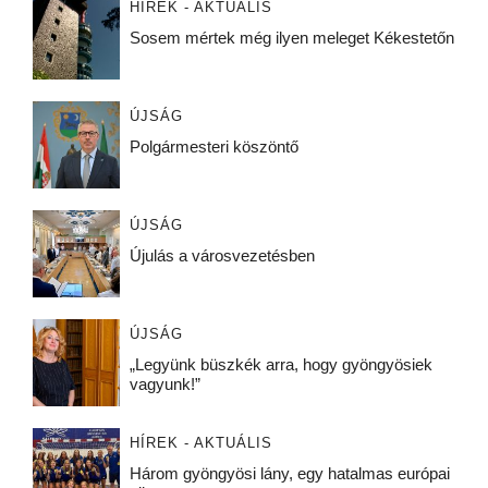
HÍREK - AKTUÁLIS
Sosem mértek még ilyen meleget Kékestetőn
ÚJSÁG
Polgármesteri köszöntő
ÚJSÁG
Újulás a városvezetésben
ÚJSÁG
„Legyünk büszkék arra, hogy gyöngyösiek
vagyunk!”
HÍREK - AKTUÁLIS
Három gyöngyösi lány, egy hatalmas európai