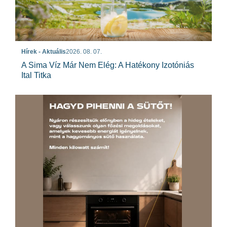
Hírek - Aktuális
2026. 08. 07.
A Sima Víz Már Nem Elég: A Hatékony Izotóniás
Ital Titka