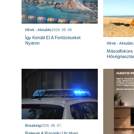
Hírek - Aktuális
2026. 08. 08.
Így Kerüld El A Fertőzéseket
Nyáron
Hírek - Aktuális
Másodfokúra 
Hőségriasztá
Breaking
2026. 08. 07.
Baleset A Püspöki Utcában