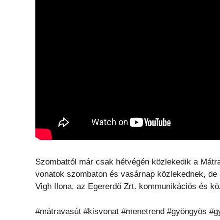
Szombattól már csak hétvégén közlekedik a Mátrav
vonatok szombaton és vasárnap közlekednek, de a
Vigh Ilona, az Egererdő Zrt. kommunikációs és kö
#mátravasút #kisvonat #menetrend #gyöngyös #