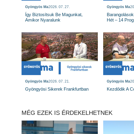
Gyöngyös Ma
2026. 07. 27.
Gyöngyös Ma
20
Így Biztosítsuk Be Magunkat,
Barangolások
Amikor Nyaralunk
Hét – 14 Pro
Gyöngyös Ma
2026. 07. 21.
Gyöngyös Ma
20
Gyöngyösi Sikerek Frankfurtban
Kezdődik A Co
MÉG EZEK IS ÉRDEKELHETNEK