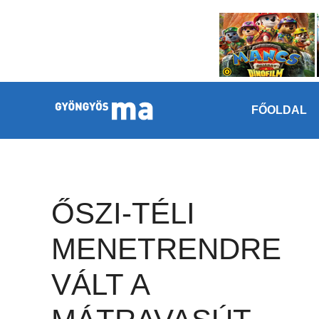
Megszakítás
Kilépés a tartalomba
FŐOLDAL
ŐSZI-TÉLI
MENETRENDRE
VÁLT A