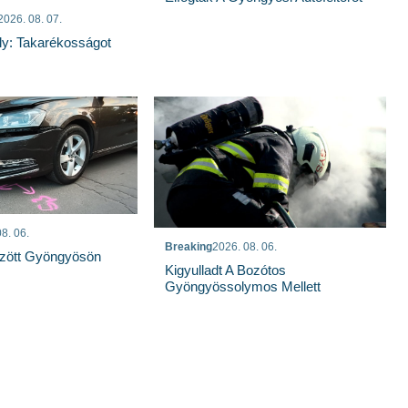
2026. 08. 07.
ly: Takarékosságot
8. 06.
Breaking
2026. 08. 06.
özött Gyöngyösön
Kigyulladt A Bozótos
Gyöngyössolymos Mellett