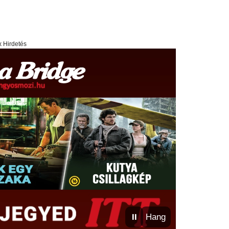
x Hirdetés
⏸
Hang