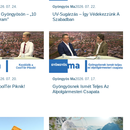
26. 07. 24.
Gyöngyös Ma
2026. 07. 22.
 Gyöngyösön – „10
UV-Sugárzás – Így Védekezzünk A
gram”
Szabadban
26. 07. 20.
Gyöngyös Ma
2026. 07. 17.
olTér Piknik!
Gyöngyösnek Ismét Teljes Az
Alpolgármesteri Csapata