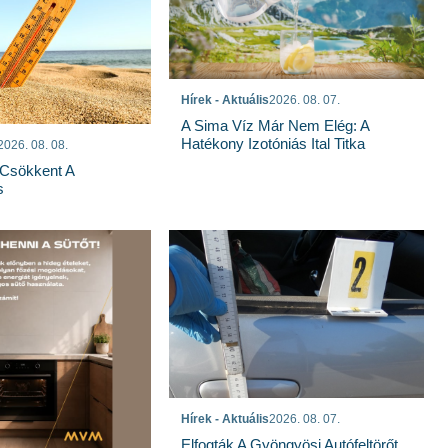
Hírek - Aktuális
2026. 08. 07.
A Sima Víz Már Nem Elég: A
Hatékony Izotóniás Ital Titka
2026. 08. 08.
Csökkent A
s
Hírek - Aktuális
2026. 08. 07.
Elfogták A Gyöngyösi Autófeltörőt