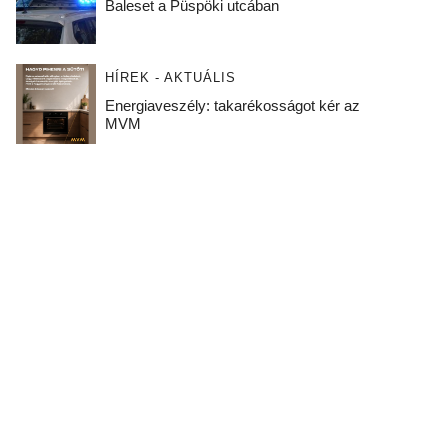
Baleset a Püspöki utcában
HÍREK - AKTUÁLIS
Energiaveszély: takarékosságot kér az
MVM