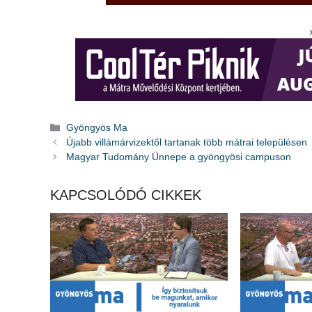
Kategória
Gyöngyös Ma
Újabb villámárvizektől tartanak több mátrai településen
Magyar Tudomány Ünnepe a gyöngyösi campuson
KAPCSOLÓDÓ CIKKEK