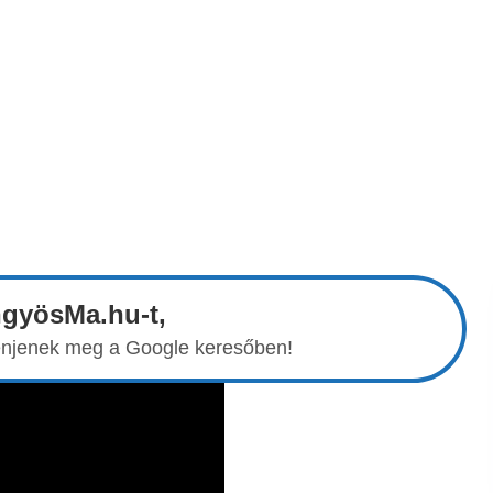
ngyösMa.hu-t,
elenjenek meg a Google keresőben!