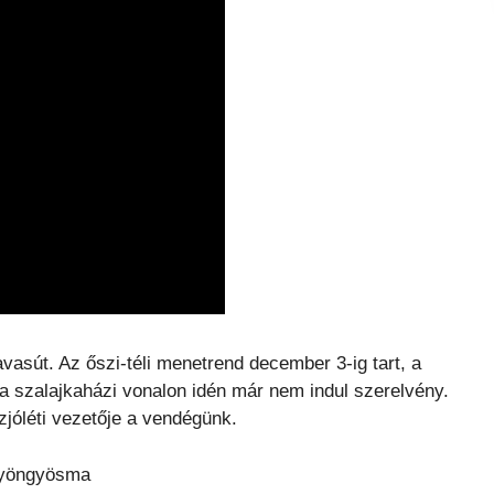
asút. Az őszi-téli menetrend december 3-ig tart, a
 szalajkaházi vonalon idén már nem indul szerelvény.
zjóléti vezetője a vendégünk.
gyöngyösma