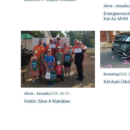
Hírek - Aktuális
Energiaveszé
Kér Az MVM
Breaking
2026. 0
Két Autó Ütk
Hírek - Aktuális
2026. 08. 07.
Kettős Siker A Mátrában