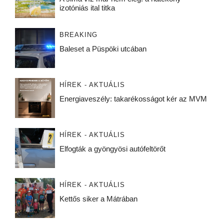
izotóniás ital titka
BREAKING
Baleset a Püspöki utcában
HÍREK - AKTUÁLIS
Energiaveszély: takarékosságot kér az MVM
HÍREK - AKTUÁLIS
Elfogták a gyöngyösi autófeltörőt
HÍREK - AKTUÁLIS
Kettős siker a Mátrában