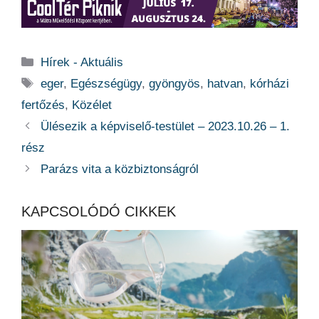
Kategória
Hírek - Aktuális
Címkék
eger
,
Egészségügy
,
gyöngyös
,
hatvan
,
kórházi
fertőzés
,
Közélet
Ülésezik a képviselő-testület – 2023.10.26 – 1.
rész
Parázs vita a közbiztonságról
KAPCSOLÓDÓ CIKKEK