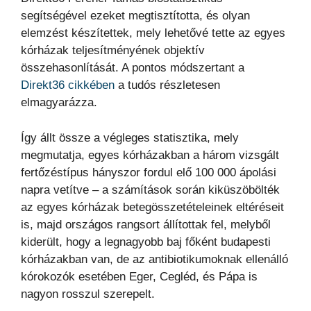
segítségével ezeket megtisztította, és olyan
elemzést készítettek, mely lehetővé tette az egyes
kórházak teljesítményének objektív
összehasonlítását. A pontos módszertant a
Direkt36 cikkében
a tudós részletesen
elmagyarázza.
Így állt össze a végleges statisztika, mely
megmutatja, egyes kórházakban a három vizsgált
fertőzéstípus hányszor fordul elő 100 000 ápolási
napra vetítve – a számítások során kiküszöbölték
az egyes kórházak betegösszetételeinek eltéréseit
is, majd országos rangsort állítottak fel, melyből
kiderült, hogy a legnagyobb baj főként budapesti
kórházakban van, de az antibiotikumoknak ellenálló
kórokozók esetében Eger, Cegléd, és Pápa is
nagyon rosszul szerepelt.