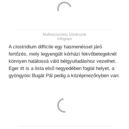
Multirezisztens kórokozók
Infogram
A clostridium difficile egy hasmenéssel járó
fertőzés, mely legyengült kórházi fekvőbetegeknél
könnyen halálossá váló bélgyulladáshoz vezethet.
Eger itt is a lista első negyedében foglal helyet, a
gyöngyösi Bugát Pál pedig a középmezőnyben van: