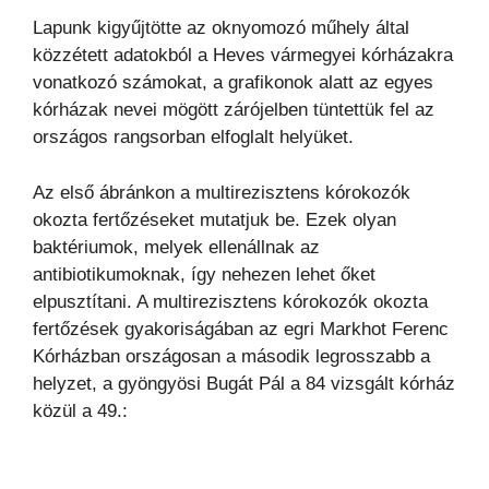
Lapunk kigyűjtötte az oknyomozó műhely által
közzétett adatokból a Heves vármegyei kórházakra
vonatkozó számokat, a grafikonok alatt az egyes
kórházak nevei mögött zárójelben tüntettük fel az
országos rangsorban elfoglalt helyüket.
Az első ábránkon a multirezisztens kórokozók
okozta fertőzéseket mutatjuk be. Ezek olyan
baktériumok, melyek ellenállnak az
antibiotikumoknak, így nehezen lehet őket
elpusztítani. A multirezisztens kórokozók okozta
fertőzések gyakoriságában az egri Markhot Ferenc
Kórházban országosan a második legrosszabb a
helyzet, a gyöngyösi Bugát Pál a 84 vizsgált kórház
közül a 49.: