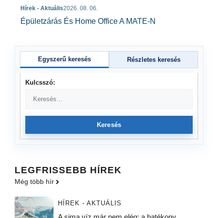
Hírek - Aktuális
2026. 08. 06.
Épületzárás És Home Office A MATE-N
Egyszerű keresés
Részletes keresés
Kulcsszó:
Keresés
LEGFRISSEBB HÍREK
Még több hír
HÍREK - AKTUÁLIS
A sima víz már nem elég: a hatékony