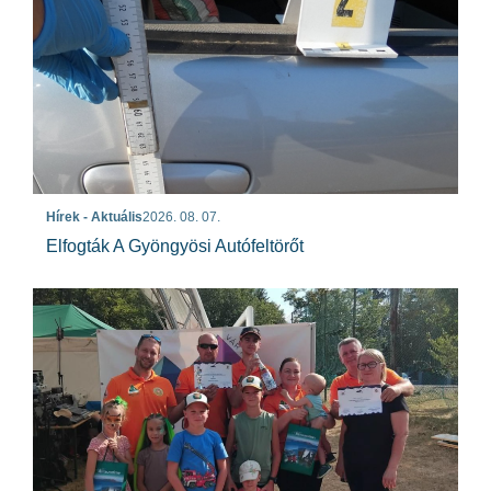
Hírek - Aktuális
2026. 08. 07.
Elfogták A Gyöngyösi Autófeltörőt