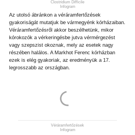
Clostridium Difficile
Infogram
Az utolsó ábránkon a véráramfertőzések
gyakoriságát mutatjuk be vármegyénk kórházaiban.
Véráramfertőzésről akkor beszélhetünk, mikor
kórokozók a vérkeringésbe jutva vérmérgezést
vagy szepszist okoznak, mely az esetek nagy
részében halálos. A Markhot Ferenc kórházban
ezek is elég gyakoriak, az eredményük a 17.
legrosszabb az országban.
Véráramfertőzések
Infogram