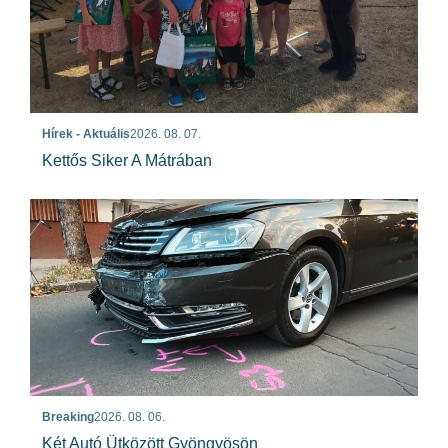
Hírek - Aktuális
2026. 08. 07.
Kettős Siker A Mátrában
Breaking
2026. 08. 06.
Két Autó Ütközött Gyöngyösön