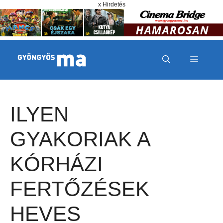
Megszakítás
Kilépés a tartalomba
x Hirdetés
MENÜ
ILYEN
GYAKORIAK A
KÓRHÁZI
FERTŐZÉSEK
HEVES