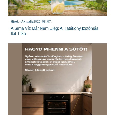
Hírek - Aktuális
2026. 08. 07.
A Sima Víz Már Nem Elég: A Hatékony Izotóniás
Ital Titka