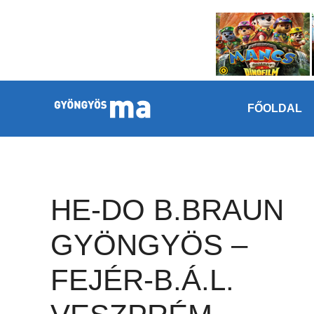
Megszakítás
Kilépés a tartalomba
FŐOLDAL
HE-DO B.BRAUN
GYÖNGYÖS –
FEJÉR-B.Á.L.