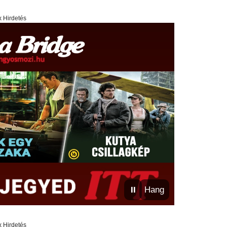
x Hirdetés
⏸
Hang
x Hirdetés