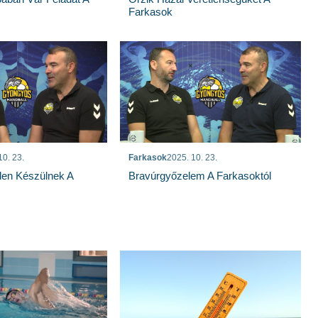
Farkasok
10. 23.
Farkasok
2025. 10. 23.
len Készülnek A
Bravúrgyőzelem A Farkasoktól