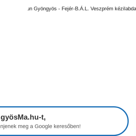
ngyösMa.hu-t,
elenjenek meg a Google keresőben!