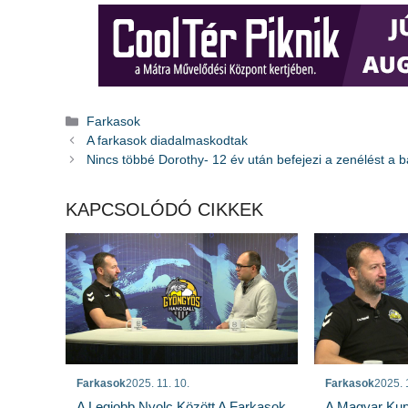
Kategória
Farkasok
A farkasok diadalmaskodtak
Nincs többé Dorothy- 12 év után befejezi a zenélést a 
KAPCSOLÓDÓ CIKKEK
Farkasok
2025. 11. 10.
Farkasok
2025. 
A Legjobb Nyolc Között A Farkasok
A Magyar Kup