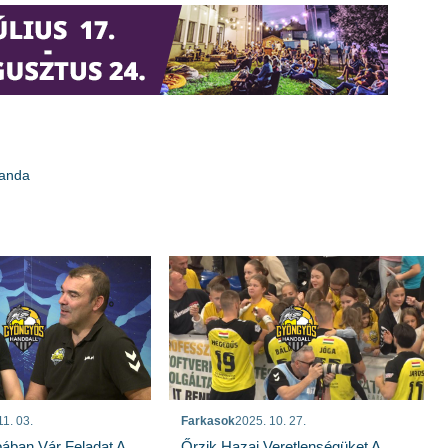
banda
11. 03.
Farkasok
2025. 10. 27.
ában Vár Feladat A
Őrzik Hazai Veretlenségüket A