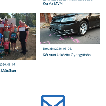
Kér Az MVM
Breaking
2026. 08. 06.
Két Autó Ütközött Gyöngyösön
2026. 08. 07.
A Mátrában