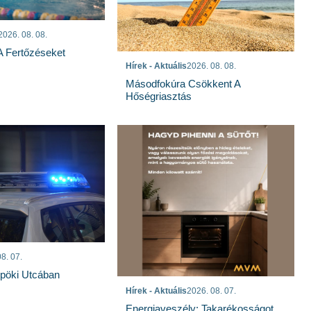
2026. 08. 08.
 A Fertőzéseket
Hírek - Aktuális
2026. 08. 08.
Másodfokúra Csökkent A
Hőségriasztás
8. 07.
spöki Utcában
Hírek - Aktuális
2026. 08. 07.
Energiaveszély: Takarékosságot