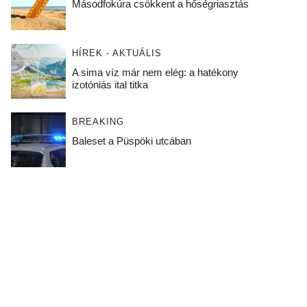
Másodfokúra csökkent a hőségriasztás
HÍREK - AKTUÁLIS
A sima víz már nem elég: a hatékony
izotóniás ital titka
BREAKING
Baleset a Püspöki utcában