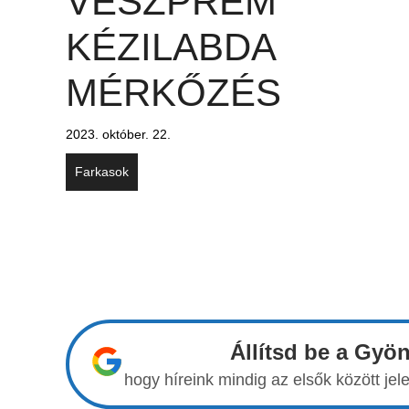
VESZPRÉM
KÉZILABDA
MÉRKŐZÉS
2023. október. 22.
Farkasok
Állítsd be a Gyö
hogy híreink mindig az elsők között j