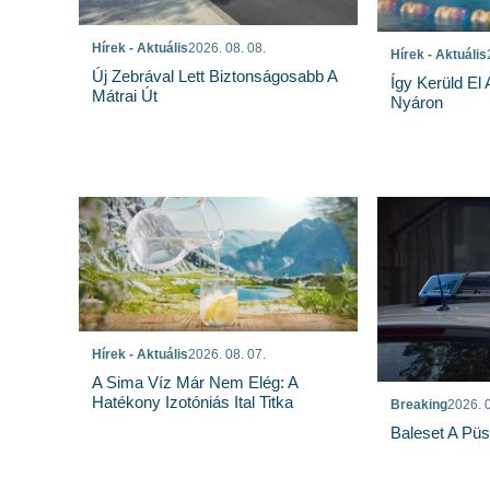
Hírek - Aktuális
2026. 08. 08.
Hírek - Aktuális
Új Zebrával Lett Biztonságosabb A
Így Kerüld El
Mátrai Út
Nyáron
Hírek - Aktuális
2026. 08. 07.
A Sima Víz Már Nem Elég: A
Hatékony Izotóniás Ital Titka
Breaking
2026. 0
Baleset A Pü