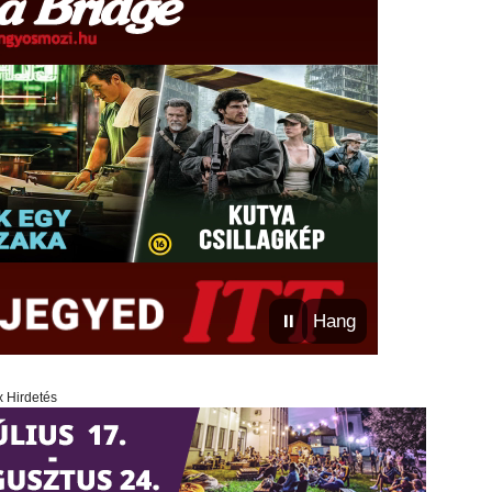
⏸
Hang
x Hirdetés