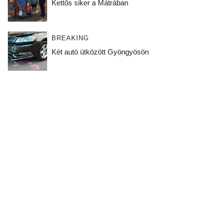
Kettős siker a Mátrában
BREAKING
Két autó ütközött Gyöngyösön