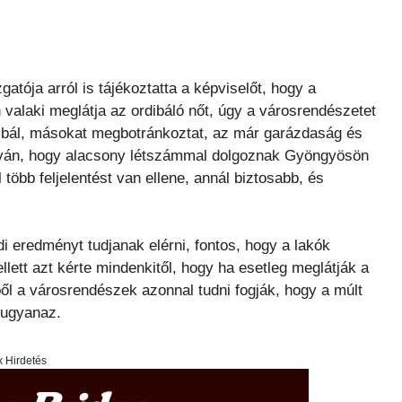
tója arról is tájékoztatta a képviselőt, hogy a
 valaki meglátja az ordibáló nőt, úgy a városrendészetet
dibál, másokat megbotránkoztat, az már garázdaság és
tudván, hogy alacsony létszámmal dolgoznak Gyöngyösön
több feljelentést van ellene, annál biztosabb, és
i eredményt tudjanak elérni, fontos, hogy a lakók
lett azt kérte mindenkitől, hogy ha esetleg meglátják a
ből a városrendészek azonnal tudni fogják, hogy a múlt
 ugyanaz.
x Hirdetés