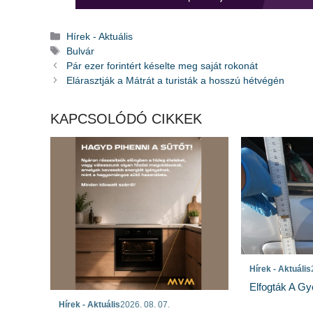
Kategória
Hírek - Aktuális
Címkék
Bulvár
Pár ezer forintért késelte meg saját rokonát
Elárasztják a Mátrát a turisták a hosszú hétvégén
KAPCSOLÓDÓ CIKKEK
Hírek - Aktuális
Elfogták A Gy
Hírek - Aktuális
2026. 08. 07.