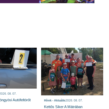
2026. 08. 07.
öngyösi Autófeltörőt
Hírek - Aktuális
2026. 08. 07.
Kettős Siker A Mátrában