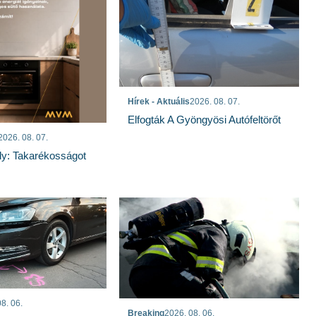
Hírek - Aktuális
2026. 08. 07.
Elfogták A Gyöngyösi Autófeltörőt
2026. 08. 07.
ly: Takarékosságot
8. 06.
Breaking
2026. 08. 06.