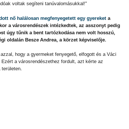
ndóak voltak segíteni tanúvalomásukkal!”
dott nő halálosan megfenyegetett egy gyereket
a
Akkor a városrendészek intézkedtek, az asszonyt pedig
Most úgy tűnik a bent tartózkodása nem volt hosszú,
égi oldalán Besze Andrea, a körzet képviselője.
azzal, hogy a gyermeket fenyegető, elfogott és a Váci
. Ezért a városrendészethez fordult, azt kérte az
területen.