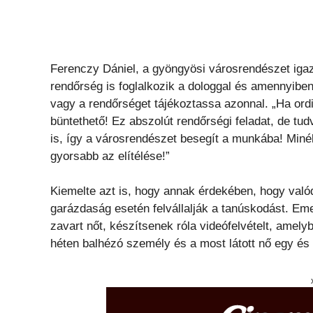
Ferenczy Dániel, a gyöngyösi városrendészet igazga
rendőrség is foglalkozik a dologgal és amennyiben
vagy a rendőrséget tájékoztassa azonnal. „Ha or
büntethető! Ez abszolút rendőrségi feladat, de 
is, így a városrendészet besegít a munkába! Minél 
gyorsabb az elítélése!”
Kiemelte azt is, hogy annak érdekében, hogy valód
garázdaság esetén felvállalják a tanúskodást. Emel
zavart nőt, készítsenek róla videófelvételt, amely
héten balhézó személy és a most látott nő egy és