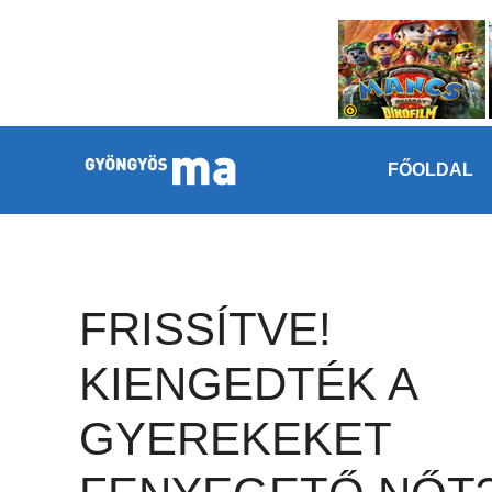
Megszakítás
Kilépés a tartalomba
FŐOLDAL
FRISSÍTVE!
KIENGEDTÉK A
GYEREKEKET