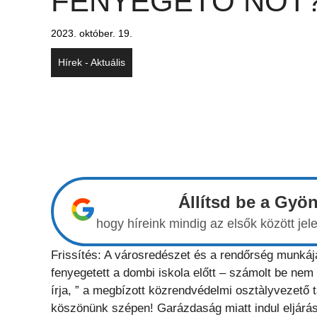
FENYEGETŐ NŐT
2023. október. 19.
Hírek - Aktuális
Állítsd be a Gyö
hogy híreink mindig az elsők között j
Frissítés: A városredészet és a rendőrség munkájá
fenyegetett a dombi iskola előtt – számolt be nem
írja, ” a megbízott közrendvédelmi osztàlyvezető t
köszönünk szépen! Garázdaság miatt indul eljárás