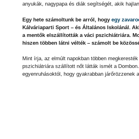
anyukák, nagypapa és diák segítségét, akik hajla
Egy hete számoltunk be arról, hogy
egy zavaro
Kálváriaparti Sport – és Általános Iskolánál. 
a mentők elszállították a váci pszichiátriára. 
hiszen többen látni vélték – számolt be közöss
Mint írja, az elmúlt napokban többen megkeresték 
pszichiátriára szállított nőt látták ismét a Dombon
egyenruhásoktól, hogy gyakrabban járőrözzenek a 