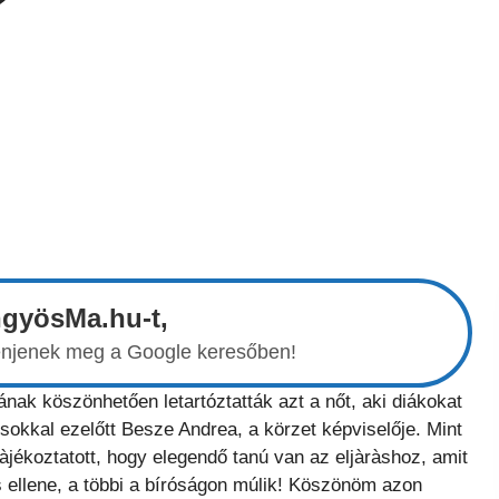
?
ngyösMa.hu-t,
elenjenek meg a Google keresőben!
nak köszönhetően letartóztatták azt a nőt, aki diákokat
 sokkal ezelőtt Besze Andrea, a körzet képviselője. Mint
àjékoztatott, hogy elegendő tanú van az eljàràshoz, amit
 ellene, a többi a bíróságon múlik! Köszönöm azon