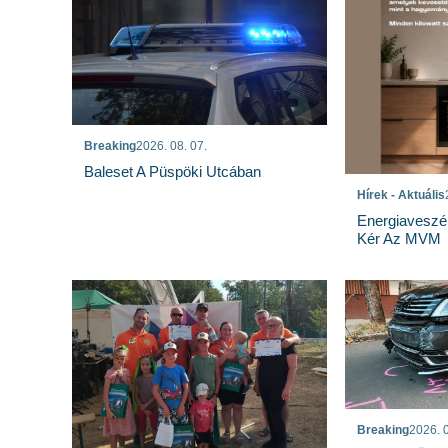
Breaking
2026. 08. 07.
Baleset A Püspöki Utcában
Hírek - Aktuális
Energiaveszé
Kér Az MVM
Breaking
2026. 0