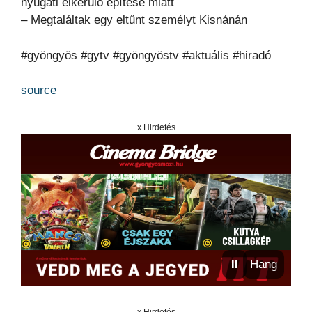
nyugati elkerülő építése miatt
– Megtaláltak egy eltűnt személyt Kisnánán
#gyöngyös #gytv #gyöngyöstv #aktuális #hiradó
source
x Hirdetés
⏸
Hang