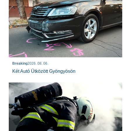
Breaking
2026. 08. 06.
Két Autó Ütközött Gyöngyösön