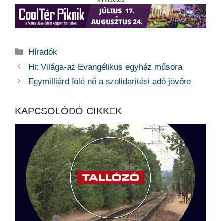
x Hirdetés
Kategória
Híradók
Hit Világa-az Evangélikus egyház műsora
Egymilliárd fölé nő a szolidaritási adó jövőre
KAPCSOLÓDÓ CIKKEK