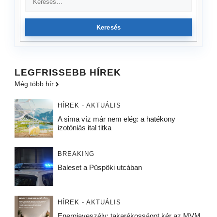
Keresés
LEGFRISSEBB HÍREK
Még több hír
HÍREK - AKTUÁLIS
A sima víz már nem elég: a hatékony
izotóniás ital titka
BREAKING
Baleset a Püspöki utcában
HÍREK - AKTUÁLIS
Energiaveszély: takarékosságot kér az MVM