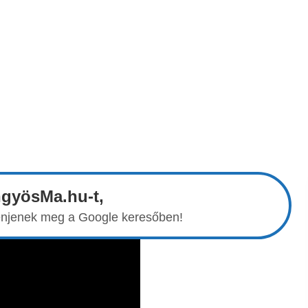
ngyösMa.hu-t,
elenjenek meg a Google keresőben!