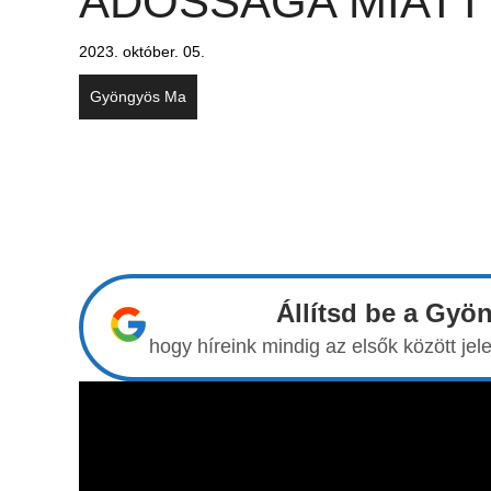
ADÓSSÁGA MIATT
2023. október. 05.
Gyöngyös Ma
Állítsd be a Gyö
hogy híreink mindig az elsők között j