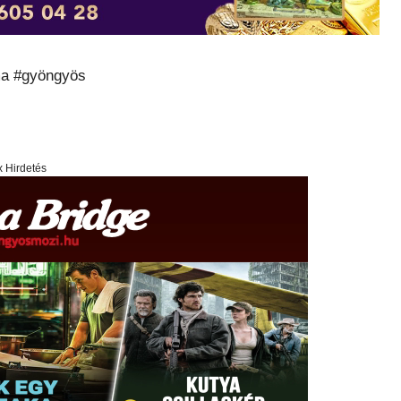
ma #gyöngyös
x Hirdetés