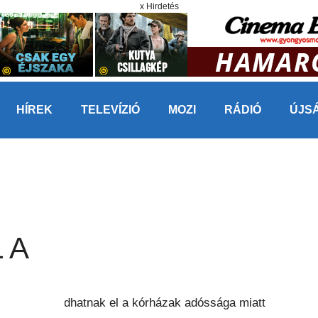
x Hirdetés
HÍREK
TELEVÍZIÓ
MOZI
RÁDIÓ
ÚJS
 A