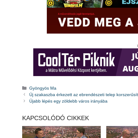
Kategória
Gyöngyös Ma
Új szakaszba érkezett az ebrendészeti telep korszerűsí
Újabb lépés egy zöldebb város irányába
KAPCSOLÓDÓ CIKKEK