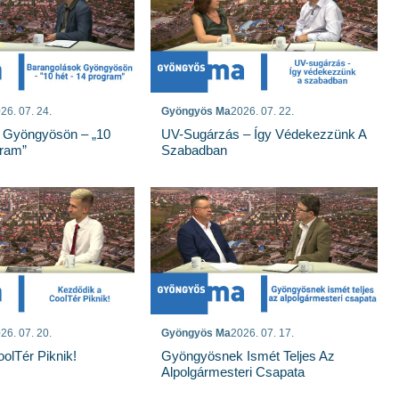
26. 07. 24.
Gyöngyös Ma
2026. 07. 22.
 Gyöngyösön – „10
UV-Sugárzás – Így Védekezzünk A
gram”
Szabadban
26. 07. 20.
Gyöngyös Ma
2026. 07. 17.
olTér Piknik!
Gyöngyösnek Ismét Teljes Az
Alpolgármesteri Csapata