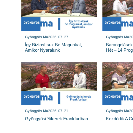
Gyöngyös Ma
2026. 07. 27.
Gyöngyös Ma
20
Így Biztosítsuk Be Magunkat,
Barangolások
Amikor Nyaralunk
Hét – 14 Pro
Gyöngyös Ma
2026. 07. 21.
Gyöngyös Ma
20
Gyöngyösi Sikerek Frankfurtban
Kezdődik A Co