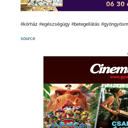
#kórház #egészségügy #betegellátás #gyöngyös
source