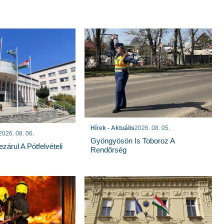
Hírek - Aktuális
2026. 08. 05.
2026. 08. 06.
Gyöngyösön Is Toboroz A
árul A Pótfelvételi
Rendőrség