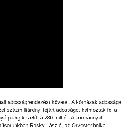
nnali adósságrendezést követel. A kórházak adóssága
el százmilliárdnyi lejárt adósságot halmoztak fel a
é pedig közelíti a 280 milliót. A kormánnyal
műsorunkban Rásky László, az Orvostechnikai