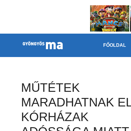
Megszakítás
Kilépés a tartalomba
FŐOLDAL
MŰTÉTEK
MARADHATNAK EL
KÓRHÁZAK