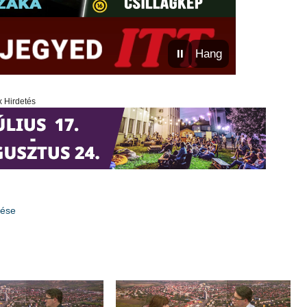
⏸
Hang
x Hirdetés
tése