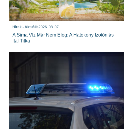
Hírek - Aktuális
2026. 08. 07.
A Sima Víz Már Nem Elég: A Hatékony Izotóniás
Ital Titka