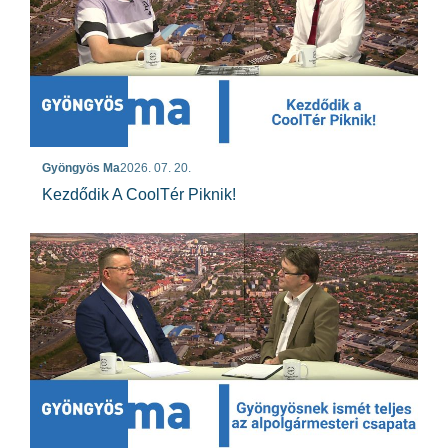
Gyöngyös Ma
2026. 07. 20.
Kezdődik A CoolTér Piknik!