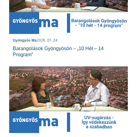
Gyöngyös Ma
2026. 07. 24.
Barangolások Gyöngyösön – „10 Hét – 14
Program”