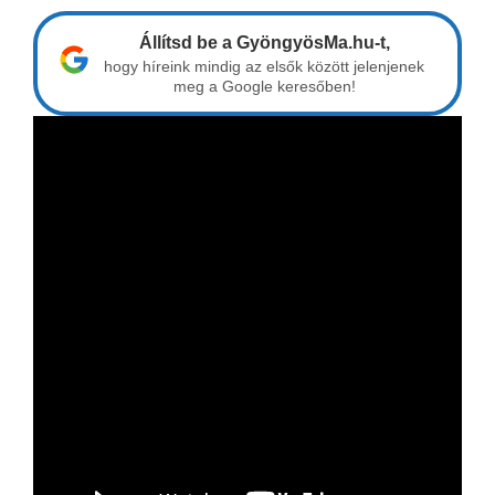
Állítsd be a GyöngyösMa.hu-t,
hogy híreink mindig az elsők között jelenjenek
meg a Google keresőben!