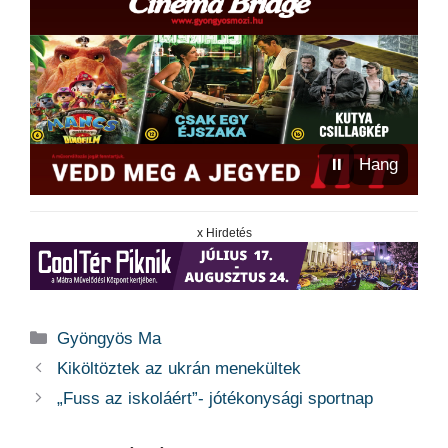
⏸
Hang
x Hirdetés
Kategória
Gyöngyös Ma
Kiköltöztek az ukrán menekültek
„Fuss az iskoláért”- jótékonysági sportnap