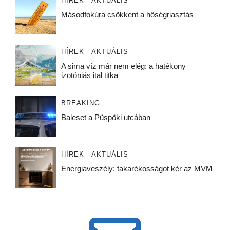
HÍREK - AKTUÁLIS
Másodfokúra csökkent a hőségriasztás
HÍREK - AKTUÁLIS
A sima víz már nem elég: a hatékony
izotóniás ital titka
BREAKING
Baleset a Püspöki utcában
HÍREK - AKTUÁLIS
Energiaveszély: takarékosságot kér az MVM