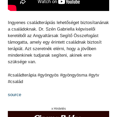
Ingyenes családterápiás lehetőséget biztosítanának
a családoknak. Dr. Szén Gabriella képviselői
keretéből az Angyaltársak Segítő Összefogást
támogatta, amely egy érintett családnak biztosít
terápiát. Azt szeretnék elérni, hogy a jövőben
mindenkinek tudjanak segíteni, akinek erre
szüksége van.
#családterápia #gyöngyös #gyöngyösma #gytv
#család
source
x Hirdetés