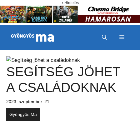
Megszakítás
Kilépés a tartalomba
x Hirdetés
MENÜ
SEGÍTSÉG JÖHET
A CSALÁDOKNAK
2023. szeptember. 21.
Gyöngyös Ma