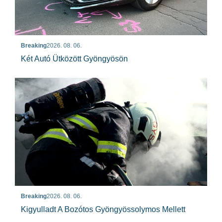
Breaking
2026. 08. 06.
Két Autó Ütközött Gyöngyösön
Breaking
2026. 08. 06.
Kigyulladt A Bozótos Gyöngyössolymos Mellett