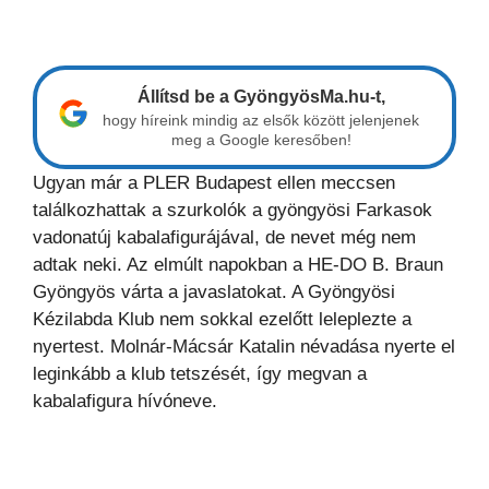
Állítsd be a GyöngyösMa.hu-t,
hogy híreink mindig az elsők között jelenjenek
meg a Google keresőben!
Ugyan már a PLER Budapest ellen meccsen
találkozhattak a szurkolók a gyöngyösi Farkasok
vadonatúj kabalafigurájával, de nevet még nem
adtak neki. Az elmúlt napokban a HE-DO B. Braun
Gyöngyös várta a javaslatokat. A Gyöngyösi
Kézilabda Klub nem sokkal ezelőtt leleplezte a
nyertest. Molnár-Mácsár Katalin névadása nyerte el
leginkább a klub tetszését, így megvan a
kabalafigura hívóneve.