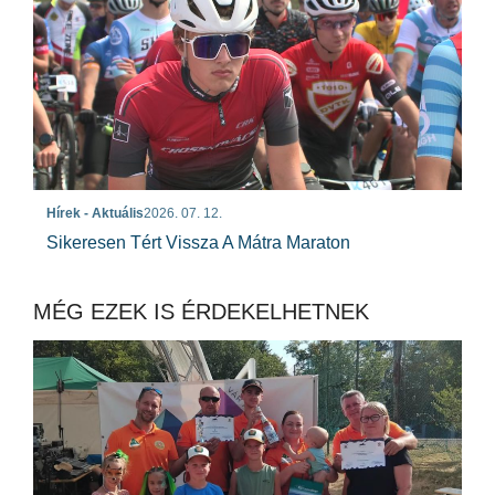
Hírek - Aktuális
2026. 07. 12.
Sikeresen Tért Vissza A Mátra Maraton
MÉG EZEK IS ÉRDEKELHETNEK