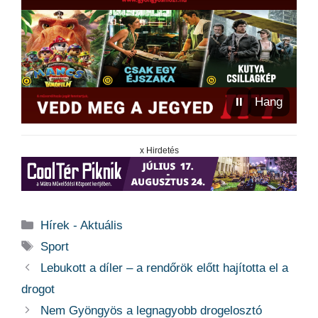
⏸
Hang
x Hirdetés
Kategória
Hírek - Aktuális
Címkék
Sport
Lebukott a díler – a rendőrök előtt hajította el a
drogot
Nem Gyöngyös a legnagyobb drogelosztó