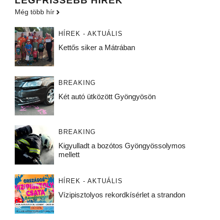
LEGFRISSEBB HÍREK
Még több hír
HÍREK - AKTUÁLIS
Kettős siker a Mátrában
BREAKING
Két autó ütközött Gyöngyösön
BREAKING
Kigyulladt a bozótos Gyöngyössolymos
mellett
HÍREK - AKTUÁLIS
Vízipisztolyos rekordkísérlet a strandon