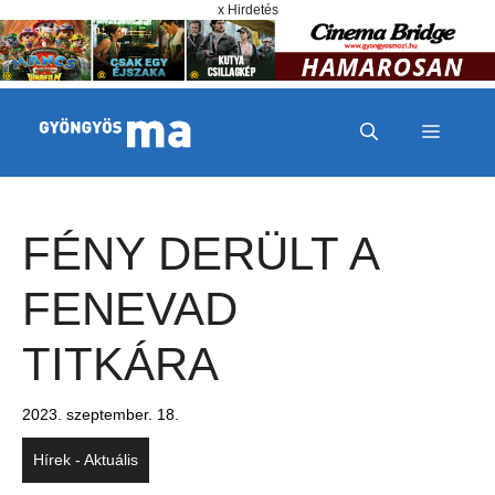
Megszakítás
Kilépés a tartalomba
x Hirdetés
MENÜ
FÉNY DERÜLT A
FENEVAD
TITKÁRA
2023. szeptember. 18.
Hírek - Aktuális