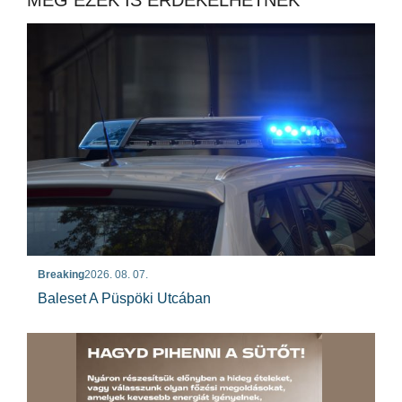
MÉG EZEK IS ÉRDEKELHETNEK
Breaking
2026. 08. 07.
Baleset A Püspöki Utcában