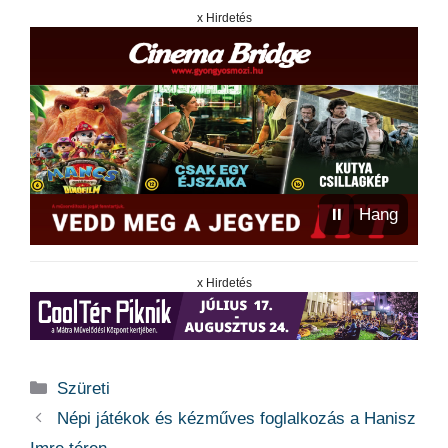
x Hirdetés
⏸
Hang
x Hirdetés
Kategória
Szüreti
Népi játékok és kézműves foglalkozás a Hanisz