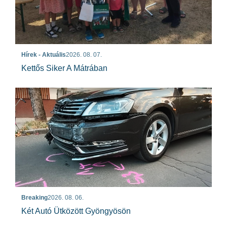
Hírek - Aktuális
2026. 08. 07.
Kettős Siker A Mátrában
Breaking
2026. 08. 06.
Két Autó Ütközött Gyöngyösön