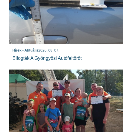
Hírek - Aktuális
2026. 08. 07.
Elfogták A Gyöngyösi Autófeltörőt