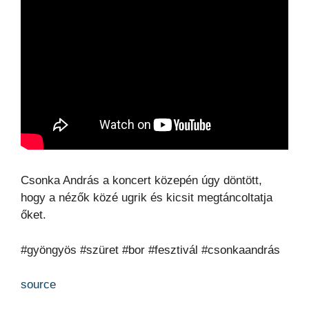
Csonka András a koncert közepén úgy döntött,
hogy a nézők közé ugrik és kicsit megtáncoltatja
őket.
#gyöngyös #szüret #bor #fesztivál #csonkaandrás
source