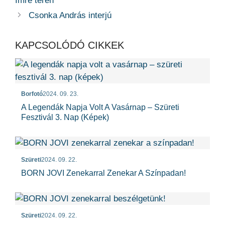
Imre téren
Csonka András interjú
KAPCSOLÓDÓ CIKKEK
Borfotó
2024. 09. 23.
A Legendák Napja Volt A Vasárnap – Szüreti
Fesztivál 3. Nap (képek)
Szüreti
2024. 09. 22.
BORN JOVI Zenekarral Zenekar A Színpadan!
Szüreti
2024. 09. 22.