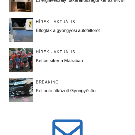
Energiaveszély: takarékosságot kér az MVM
HÍREK - AKTUÁLIS
Elfogták a gyöngyösi autófeltörőt
HÍREK - AKTUÁLIS
Kettős siker a Mátrában
BREAKING
Két autó ütközött Gyöngyösön