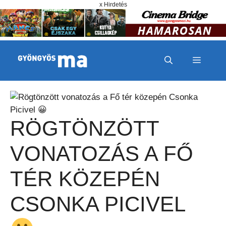
Megszakítás
Kilépés a tartalomba
x Hirdetés
MENÜ
RÖGTÖNZÖTT
VONATOZÁS A FŐ
TÉR KÖZEPÉN
CSONKA PICIVEL