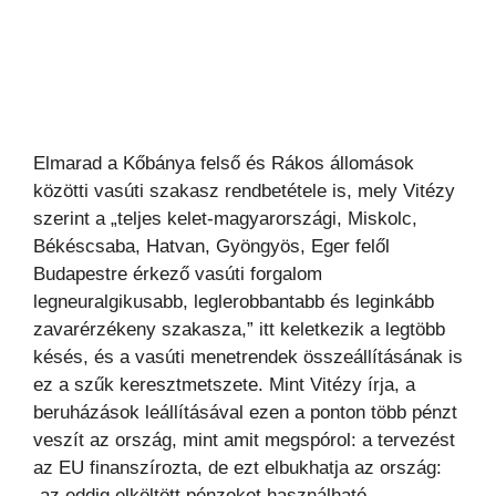
Elmarad a Kőbánya felső és Rákos állomások
közötti vasúti szakasz rendbetétele is, mely Vitézy
szerint a „teljes kelet-magyarországi, Miskolc,
Békéscsaba, Hatvan, Gyöngyös, Eger felől
Budapestre érkező vasúti forgalom
legneuralgikusabb, leglerobbantabb és leginkább
zavarérzékeny szakasza,” itt keletkezik a legtöbb
késés, és a vasúti menetrendek összeállításának is
ez a szűk keresztmetszete. Mint Vitézy írja, a
beruházások leállításával ezen a ponton több pénzt
veszít az ország, mint amit megspórol: a tervezést
az EU finanszírozta, de ezt elbukhatja az ország:
„az eddig elköltött pénzeket használható