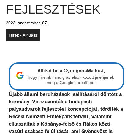
FEJLESZTÉSEK
2023. szeptember. 07.
Hírek - Aktuális
Állítsd be a GyöngyösMa.hu-t,
hogy híreink mindig az elsők között jelenjenek
meg a Google keresőben!
Újabb
állami beruházások leállításáról döntött a
kormány. Visszavonták a budapesti
pályaudvarok fejlesztési koncepcióját, törölték a
Recski Nemzeti Emlékpark terveit, valamint
elkaszálták a Kőbánya-felső és Rákos közti
vasúti szakasz felújítását, ami Gyöngyöst is