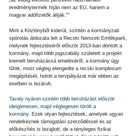
eredménytermék híján nem az EU, hanem a
magyar adófizetők állják.””
Mint a Közlönyből kiderül, szintén a kormányzati
spórolás áldozata lett a Recski Nemzeti Emlékpark,
melynek fejlesztéséről először 2013-ban döntött a
kormány, majd több jogszabály született a projekt
kiemelt beruházássá emeléséről, a kormány úgy
tűnik, most végleg elengedte a recski komplexum
megépítését, holott a tervpályázat már ebben az
esetben is lezárult.
Tavaly nyáron szintén több beruházást először
ideiglenesen, majd véglegesen törölt a
kormány.
Ezek olyan fejlesztések, amelyek ugyan
rendelkeznek támogatási szerződéssel és az
előkészítés is lezajlott, de a tényleges fizikai