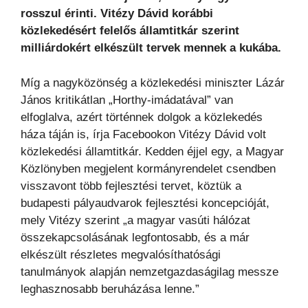
rosszul érinti. Vitézy Dávid korábbi
közlekedésért felelős államtitkár szerint
milliárdokért elkészült tervek mennek a kukába.
Míg a nagyközönség a közlekedési miniszter Lázár
János kritikátlan „Horthy-imádatával” van
elfoglalva, azért történnek dolgok a közlekedés
háza táján is, írja Facebookon Vitézy Dávid volt
közlekedési államtitkár. Kedden éjjel egy, a Magyar
Közlönyben megjelent kormányrendelet csendben
visszavont több fejlesztési tervet, köztük a
budapesti pályaudvarok fejlesztési koncepcióját,
mely Vitézy szerint „a magyar vasúti hálózat
összekapcsolásának legfontosabb, és a már
elkészült részletes megvalósíthatósági
tanulmányok alapján nemzetgazdaságilag messze
leghasznosabb beruházása lenne.”