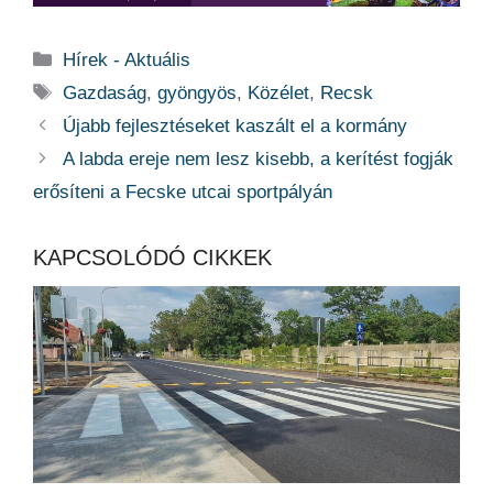
Kategória
Hírek - Aktuális
Címkék
Gazdaság
,
gyöngyös
,
Közélet
,
Recsk
Újabb fejlesztéseket kaszált el a kormány
A labda ereje nem lesz kisebb, a kerítést fogják
erősíteni a Fecske utcai sportpályán
KAPCSOLÓDÓ CIKKEK