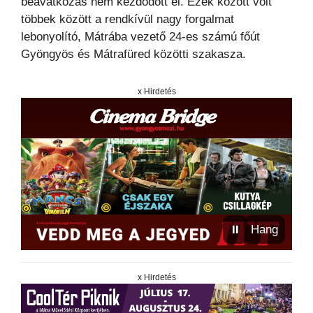
beavatkozás nem kezdődött el. Ezek között volt
többek között a rendkívül nagy forgalmat
lebonyolító, Mátrába vezető 24-es számú főút
Gyöngyös és Mátrafüred közötti szakasza.
x Hirdetés
⏸
Hang
x Hirdetés