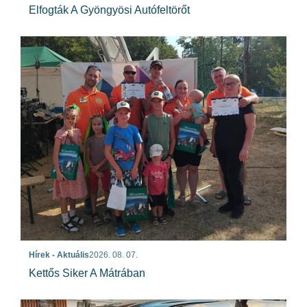
Elfogták A Gyöngyösi Autófeltörőt
Hírek - Aktuális
2026. 08. 07.
Kettős Siker A Mátrában