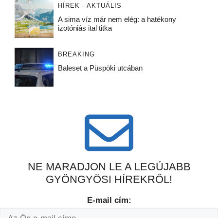
HÍREK - AKTUÁLIS
A sima víz már nem elég: a hatékony
izotóniás ital titka
BREAKING
Baleset a Püspöki utcában
NE MARADJON LE A LEGÚJABB
GYÖNGYÖSI HÍREKRŐL!
E-mail cím: