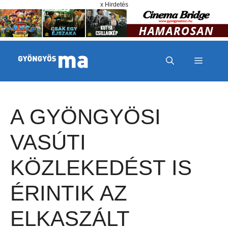
Megszakítás
Kilépés a tartalomba
x Hirdetés
MENÜ
A GYÖNGYÖSI
VASÚTI
KÖZLEKEDÉST IS
ÉRINTIK AZ
ELKASZÁLT