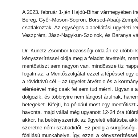
A 2023. február 1-jén Hajdú-Bihar vármegyében i
Bereg, Győr-Moson-Sopron, Borsod-Abaúj-Zempl
csatlakoztak. Az egységes alapellátási ügyeleti r
Veszprém, Jász-Nagykun-Szolnok, és Baranya vá
Dr. Kunetz Zsombor közösségi oldalán ez utóbbi ka
kényszerítéssel oldja meg a feladat átvételét, mer
mentőstiszt sem nagyon van, mindössze tíz nappa
fogalmaz, a Mentőszolgálat ezzel a lépéssel egy o
a rövidtávú cél – az ügyelet átvétele és a kormá
elérésével még csak fel sem tud mérni. Ugyanis a
dolgozik, és többnyire nem lángost árulnak, hanem
betegeket. Kifejti, ha például most egy mentőtiszt
havonta, majd vállal még ugyanott 12-24 óra túlórá
akkor, ha bekényszerítik az ügyeleti ellátásba akko
szeretne némi szabadidőt. Ez pedig a sürgősségi-,
főállású munkahelye. Így, ezzel a kényszerítéssel