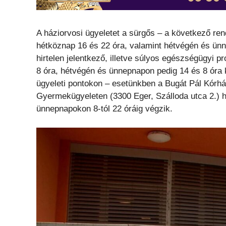
A háziorvosi ügyeletet a sürgős – a következő re
hétköznap 16 és 22 óra, valamint hétvégén és ünn
hirtelen jelentkező, illetve súlyos egészségügyi 
8 óra, hétvégén és ünnepnapon pedig 14 és 8 óra k
ügyeleti pontokon – esetünkben a Bugát Pál Kórh
Gyermekügyeleten (3300 Eger, Szálloda utca 2.) h
ünnepnapokon 8-tól 22 óráig végzik.