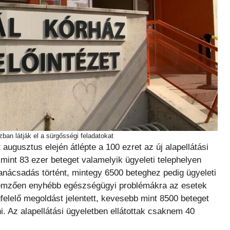
zban látják el a sürgősségi feladatokat
ugusztus elején átlépte a 100 ezret az új alapellátási
mint 83 ezer beteget valamelyik ügyeleti telephelyen
tanácsadás történt, mintegy 6500 beteghez pedig ügyeleti
jellemzően enyhébb egészségügyi problémákra az esetek
felelő megoldást jelentett, kevesebb mint 8500 beteget
i. Az alapellátási ügyeletben ellátottak csaknem 40
.