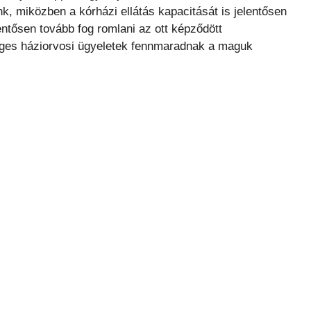
nk, miközben a kórházi ellátás kapacitását is jelentősen
entősen tovább fog romlani az ott képződött
leges háziorvosi ügyeletek fennmaradnak a maguk