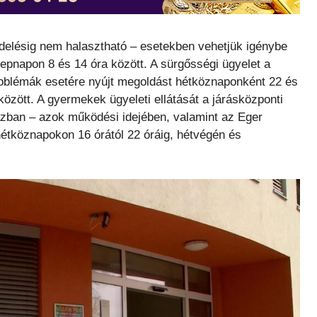
ndelésig nem halasztható – esetekben vehetjük igénybe
epnapon 8 és 14 óra között. A sürgősségi ügyelet a
problémák esetére nyújt megoldást hétköznaponként 22 és
özött. A gyermekek ügyeleti ellátását a járásközponti
ázban – azok működési idejében, valamint az Eger
étköznapokon 16 órától 22 óráig, hétvégén és