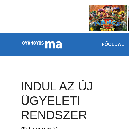
Megszakítás
Kilépés a tartalomba
FŐOLDAL
INDUL AZ ÚJ
ÜGYELETI
RENDSZER
2023. augusztus. 24.