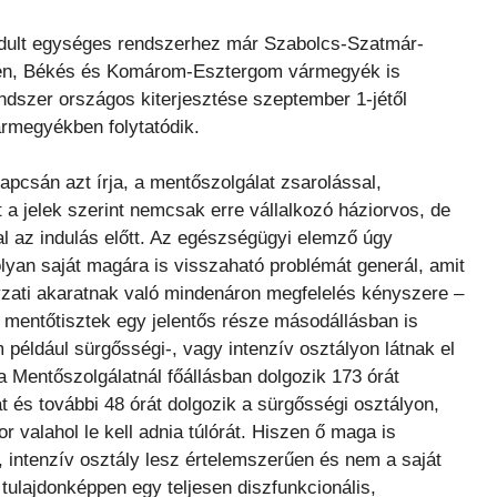
ndult egységes rendszerhez már Szabolcs-Szatmár-
én, Békés és Komárom-Esztergom vármegyék is
endszer országos kiterjesztése szeptember 1-jétől
rmegyékben folytatódik.
pcsán azt írja, a mentőszolgálat zsarolással,
t a jelek szerint nemcsak erre vállalkozó háziorvos, de
l az indulás előtt. Az egészségügyi elemző úgy
lyan saját magára is visszaható problémát generál, amit
nyzati akaratnak való mindenáron megfelelés kényszere –
 mentőtisztek egy jelentős része másodállásban is
 például sürgősségi-, vagy intenzív osztályon látnak el
 a Mentőszolgálatnál főállásban dolgozik 173 órát
t és további 48 órát dolgozik a sürgősségi osztályon,
r valahol le kell adnia túlórát. Hiszen ő maga is
 intenzív osztály lesz értelemszerűen és nem a saját
 tulajdonképpen egy teljesen diszfunkcionális,