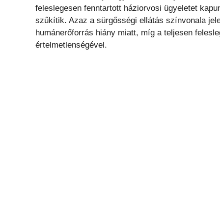
feleslegesen fenntartott háziorvosi ügyeletet kapu
szűkítik. Azaz a sürgősségi ellátás színvonala jel
humánerőforrás hiány miatt, míg a teljesen feles
értelmetlenségével.