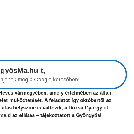
ngyösMa.hu-t,
elenjenek meg a Google keresőben!
er Heves vármegyében, amely értelmében az állam
let működtetését. A feladatot így októbertől az
látás helyszíne is változik, a Dózsa György úti
ajd az ellátás – tájékoztatott a Gyöngyösi