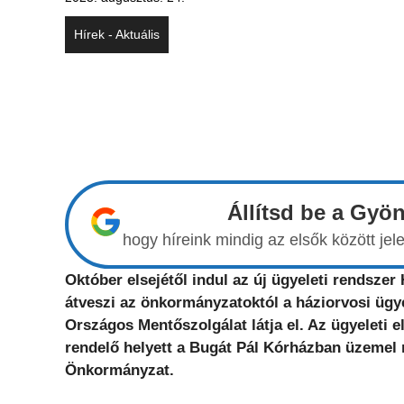
Hírek - Aktuális
Állítsd be a Gyö
hogy híreink mindig az elsők között j
Október elsejétől indul az új ügyeleti rendsz
átveszi az önkormányzatoktól a háziorvosi ügye
Országos Mentőszolgálat látja el. Az ügyeleti el
rendelő helyett a Bugát Pál Kórházban üzemel m
Önkormányzat.