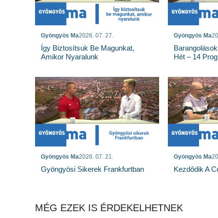
Gyöngyös Ma
2026. 07. 27.
Gyöngyös Ma
20
Így Biztosítsuk Be Magunkat,
Barangolások
Amikor Nyaralunk
Hét – 14 Pro
Gyöngyös Ma
2026. 07. 21.
Gyöngyös Ma
20
Gyöngyösi Sikerek Frankfurtban
Kezdődik A Co
MÉG EZEK IS ÉRDEKELHETNEK