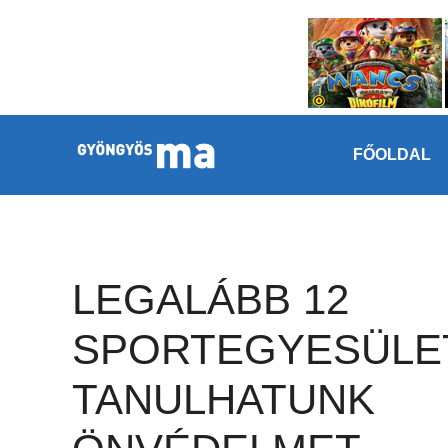
Megszakítás
Kilépés a tartalomba
FŐOLDAL
LEGALÁBB 12
SPORTEGYESÜLE
TANULHATUNK