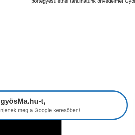
ngyösMa.hu-t,
elenjenek meg a Google keresőben!