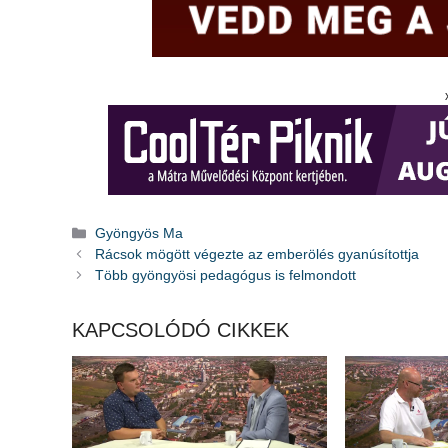
Kategória
Gyöngyös Ma
Rácsok mögött végezte az emberölés gyanúsítottja
Több gyöngyösi pedagógus is felmondott
KAPCSOLÓDÓ CIKKEK