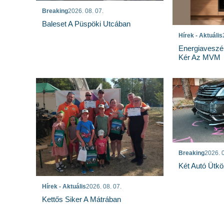
Breaking
2026. 08. 07.
Baleset A Püspöki Utcában
Hírek - Aktuális
Energiaveszé
Kér Az MVM
Breaking
2026. 0
Két Autó Ütk
Hírek - Aktuális
2026. 08. 07.
Kettős Siker A Mátrában