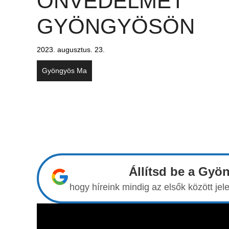
ÖNVÉDELMET
GYÖNGYÖSÖN
2023. augusztus. 23.
Gyöngyös Ma
Állítsd be a Gyö
hogy híreink mindig az elsők között j