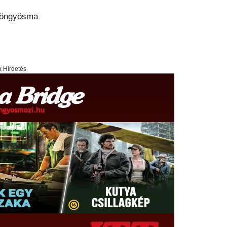
yöngyösma
x Hirdetés