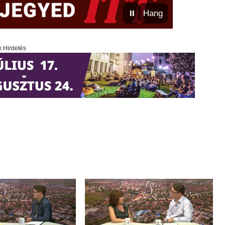
⏸
Hang
x Hirdetés