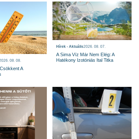
Hírek - Aktuális
2026. 08. 07.
A Sima Víz Már Nem Elég: A
Hatékony Izotóniás Ital Titka
2026. 08. 08.
Csökkent A
s