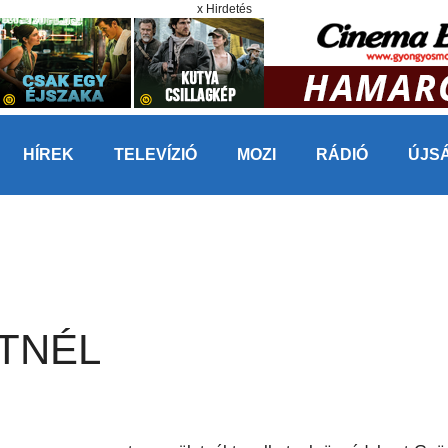
x Hirdetés
HÍREK
TELEVÍZIÓ
MOZI
RÁDIÓ
ÚJS
TNÉL