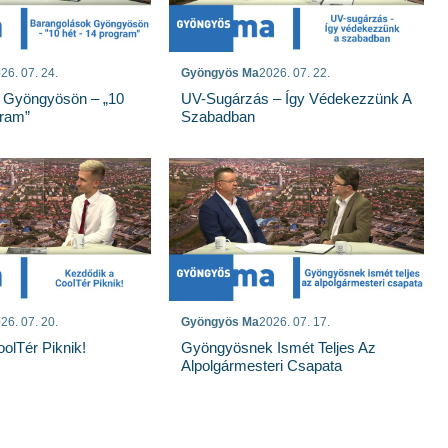
26. 07. 24.
Gyöngyös Ma
2026. 07. 22.
 Gyöngyösön – „10
UV-Sugárzás – Így Védekezzünk A
gram”
Szabadban
26. 07. 20.
Gyöngyös Ma
2026. 07. 17.
olTér Piknik!
Gyöngyösnek Ismét Teljes Az
Alpolgármesteri Csapata