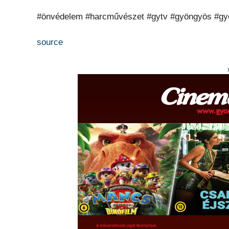
#önvédelem #harcművészet #gytv #gyöngyös #g
source