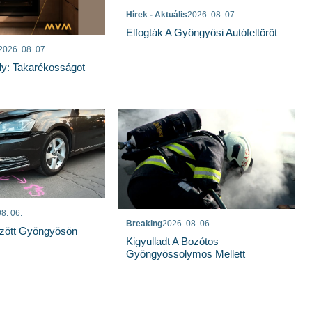
Hírek - Aktuális
2026. 08. 07.
Elfogták A Gyöngyösi Autófeltörőt
2026. 08. 07.
ly: Takarékosságot
8. 06.
Breaking
2026. 08. 06.
özött Gyöngyösön
Kigyulladt A Bozótos
Gyöngyössolymos Mellett