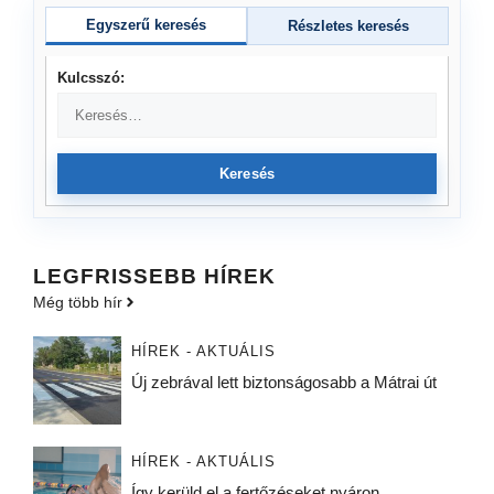
Egyszerű keresés
Részletes keresés
Kulcsszó:
Keresés
LEGFRISSEBB HÍREK
Még több hír
HÍREK - AKTUÁLIS
Új zebrával lett biztonságosabb a Mátrai út
HÍREK - AKTUÁLIS
Így kerüld el a fertőzéseket nyáron