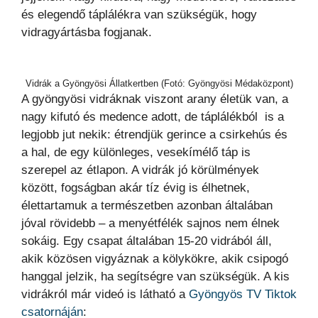
és elegendő táplálékra van szükségük, hogy
vidragyártásba fogjanak.
Vidrák a Gyöngyösi Állatkertben (Fotó: Gyöngyösi Médaközpont)
A gyöngyösi vidráknak viszont arany életük van, a
nagy kifutó és medence adott, de táplálékból is a
legjobb jut nekik: étrendjük gerince a csirkehús és
a hal, de egy különleges, vesekímélő táp is
szerepel az étlapon. A vidrák jó körülmények
között, fogságban akár tíz évig is élhetnek,
élettartamuk a természetben azonban általában
jóval rövidebb – a menyétfélék sajnos nem élnek
sokáig. Egy csapat általában 15-20 vidrából áll,
akik közösen vigyáznak a kölykökre, akik csipogó
hanggal jelzik, ha segítségre van szükségük. A kis
vidrákról már videó is látható a
Gyöngyös TV Tiktok
csatornáján
: