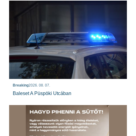
Breaking
2026. 08. 07.
Baleset A Püspöki Utcában