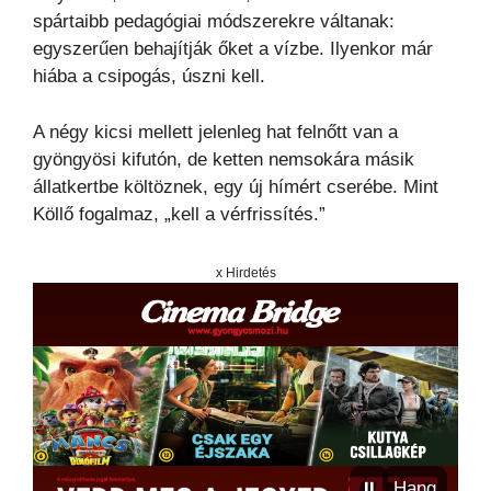
spártaibb pedagógiai módszerekre váltanak:
egyszerűen behajítják őket a vízbe. Ilyenkor már
hiába a csipogás, úszni kell.
A négy kicsi mellett jelenleg hat felnőtt van a
gyöngyösi kifutón, de ketten nemsokára másik
állatkertbe költöznek, egy új hímért cserébe. Mint
Köllő fogalmaz, „kell a vérfrissítés.”
x Hirdetés
⏸
Hang