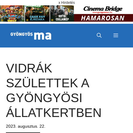
Megszakítás
Kilépés a tartalomba
x Hirdetés
MENÜ
VIDRÁK
SZÜLETTEK A
GYÖNGYÖSI
ÁLLATKERTBEN
2023. augusztus. 22.