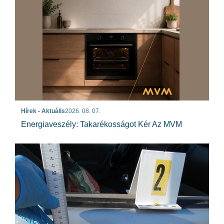
Hírek - Aktuális
2026. 08. 07.
Energiaveszély: Takarékosságot Kér Az MVM