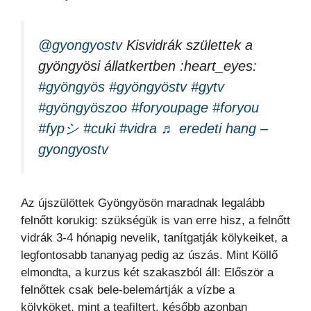
@gyongyostv
Kisvidrák születtek a
gyöngyösi állatkertben :heart_eyes:
#gyöngyös
#gyöngyöstv
#gytv
#gyöngyöszoo
#foryoupage
#foryou
#fypシ
#cuki
#vidra
♬ eredeti hang –
gyongyostv
Az újszülöttek Gyöngyösön maradnak legalább
felnőtt korukig: szükségük is van erre hisz, a felnőtt
vidrák 3-4 hónapig nevelik, tanítgatják kölykeiket, a
legfontosabb tananyag pedig az úszás. Mint Köllő
elmondta, a kurzus két szakaszból áll: Először a
felnőttek csak bele-belemártják a vízbe a
kölyköket, mint a teafiltert, később azonban