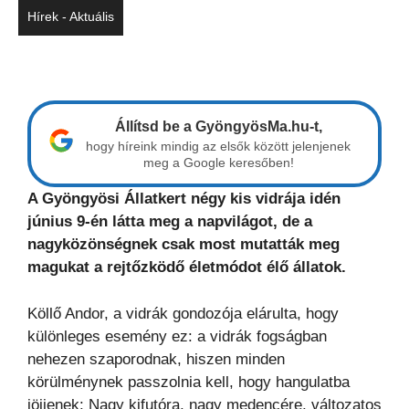
Hírek - Aktuális
Állítsd be a GyöngyösMa.hu-t,
hogy híreink mindig az elsők között jelenjenek
meg a Google keresőben!
A Gyöngyösi Állatkert négy kis vidrája idén
június 9-én látta meg a napvilágot, de a
nagyközönségnek csak most mutatták meg
magukat a rejtőzködő életmódot élő állatok.
Köllő Andor, a vidrák gondozója elárulta, hogy
különleges esemény ez: a vidrák fogságban
nehezen szaporodnak, hiszen minden
körülménynek passzolnia kell, hogy hangulatba
jöjjenek: Nagy kifutóra, nagy medencére, változatos