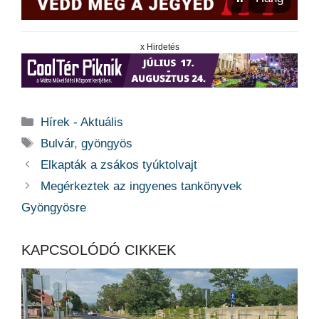
x Hirdetés
Kategória
Hírek - Aktuális
Címkék
Bulvár
,
gyöngyös
Elkapták a zsákos tyúktolvajt
Megérkeztek az ingyenes tankönyvek
Gyöngyösre
KAPCSOLÓDÓ CIKKEK