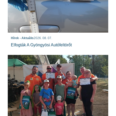
Hírek - Aktuális
2026. 08. 07.
Elfogták A Gyöngyösi Autófeltörőt