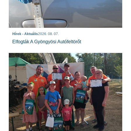
Hírek - Aktuális
2026. 08. 07.
Elfogták A Gyöngyösi Autófeltörőt