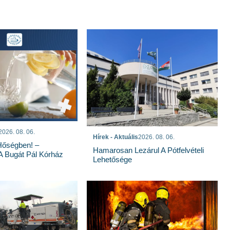
2026. 08. 06.
Hírek - Aktuális
2026. 08. 06.
Hőségben! –
Hamarosan Lezárul A Pótfelvételi
 A Bugát Pál Kórház
Lehetősége