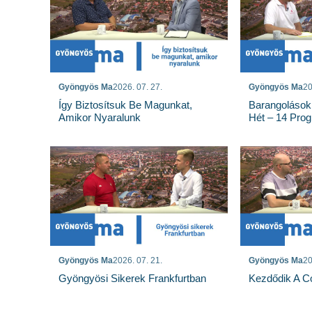
Gyöngyös Ma
2026. 07. 27.
Gyöngyös Ma
20
Így Biztosítsuk Be Magunkat,
Barangolások
Amikor Nyaralunk
Hét – 14 Pro
Gyöngyös Ma
2026. 07. 21.
Gyöngyös Ma
20
Gyöngyösi Sikerek Frankfurtban
Kezdődik A Co