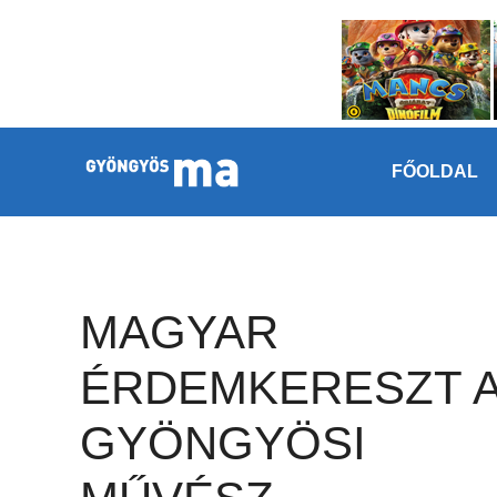
Megszakítás
Kilépés a tartalomba
FŐOLDAL
MAGYAR
ÉRDEMKERESZT 
GYÖNGYÖSI