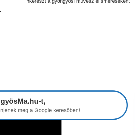
T
ngyösMa.hu-t,
elenjenek meg a Google keresőben!