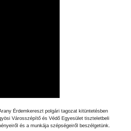
rany Érdemkereszt polgári tagozat kitüntetésben
yösi Városszépítő és Védő Egyesület tiszteletbeli
ményeiről és a munkája szépségeiről beszélgetünk.