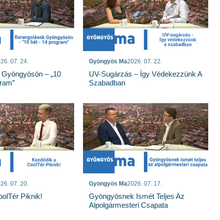
26. 07. 24.
Gyöngyös Ma
2026. 07. 22.
 Gyöngyösön – „10
UV-Sugárzás – Így Védekezzünk A
gram”
Szabadban
26. 07. 20.
Gyöngyös Ma
2026. 07. 17.
olTér Piknik!
Gyöngyösnek Ismét Teljes Az
Alpolgármesteri Csapata