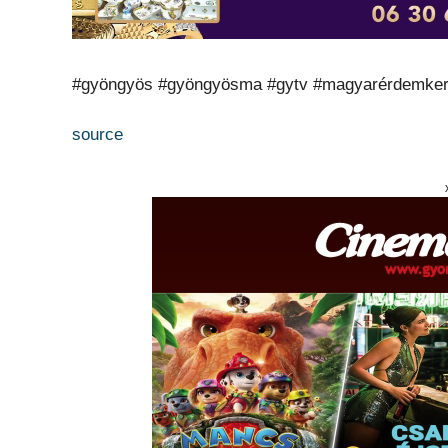
#gyöngyös #gyöngyösma #gytv #magyarérdemker
source