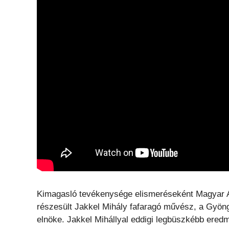
Kimagasló tevékenysége elismeréseként Magyar A
részesült Jakkel Mihály fafaragó művész, a Gyöng
elnöke. Jakkel Mihállyal eddigi legbüszkébb ered