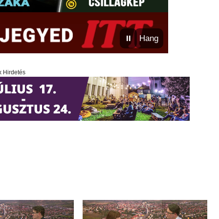
⏸
Hang
x Hirdetés