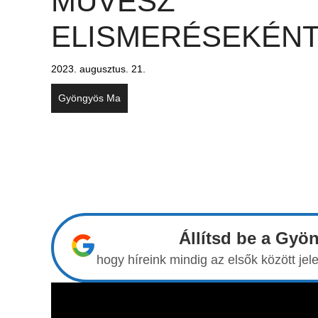
MŰVÉSZ
ELISMERÉSEKÉN
2023. augusztus. 21.
Gyöngyös Ma
Állítsd be a Gyö
hogy híreink mindig az elsők között j