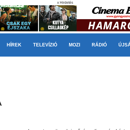
x Hirdetés
HÍREK
TELEVÍZIÓ
MOZI
RÁDIÓ
ÚJS
A