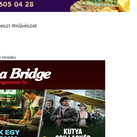
eszt #művészet
x Hirdetés