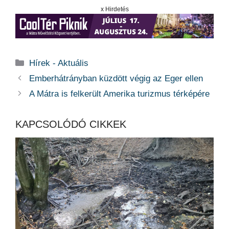
x Hirdetés
Kategória
Hírek - Aktuális
Emberhátrányban küzdött végig az Eger ellen
A Mátra is felkerült Amerika turizmus térképére
KAPCSOLÓDÓ CIKKEK