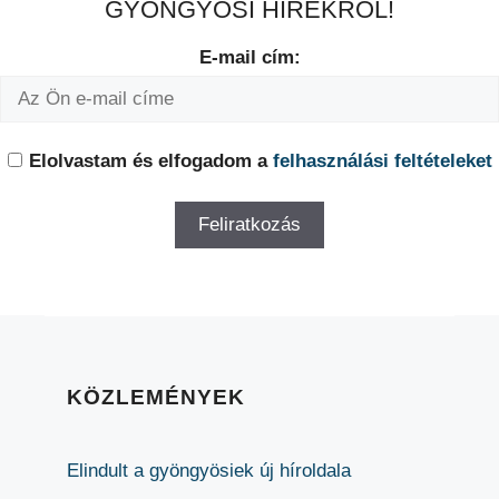
GYÖNGYÖSI HÍREKRŐL!
E-mail cím:
Elolvastam és elfogadom a
felhasználási feltételeket
KÖZLEMÉNYEK
Elindult a gyöngyösiek új híroldala