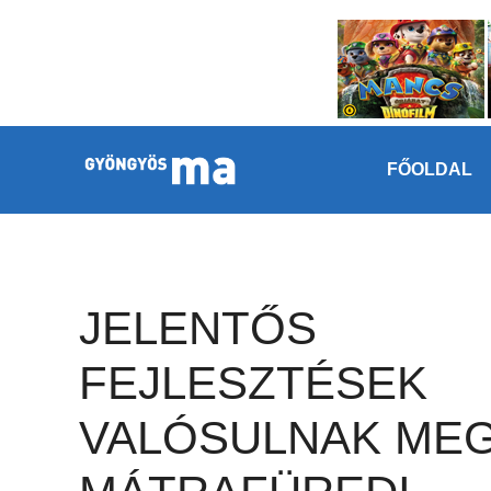
Megszakítás
Kilépés a tartalomba
FŐOLDAL
JELENTŐS
FEJLESZTÉSEK
VALÓSULNAK MEG