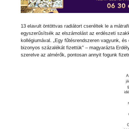
13 elavult öntöttvas radiátort cseréltek le a mátra
egyszerűsítsék az elszámolást az erdészeti szak
kollégiumával. „Egy fűtésrendszeren vagyunk, és
bizonyos százalékát fizettük” – magyarázta Erdély
szerelve az almérők, pontosan annyit fogunk fizet
A
j
id
G