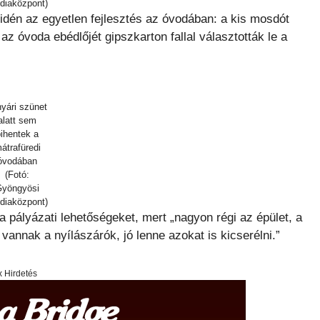
diaközpont)
 idén az egyetlen fejlesztés az óvodában: a kis mosdót
 az óvoda ebédlőjét gipszkarton fallal választották le a
nyári szünet
alatt sem
ihentek a
átrafüredi
óvodában
(Fotó:
yöngyösi
diaközpont)
 a pályázati lehetőségeket, mert „nagyon régi az épület, a
vannak a nyílászárók, jó lenne azokat is kicserélni.”
x Hirdetés