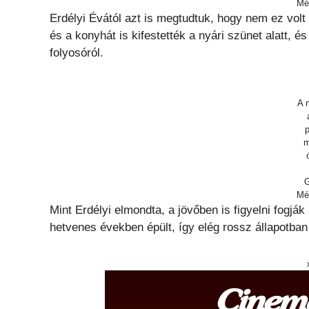
Mé
Erdélyi Évától azt is megtudtuk, hogy nem ez volt
és a konyhát is kifestették a nyári szünet alatt, és
folyosóról.
A 
p
m
G
Mé
Mint Erdélyi elmondta, a jövőben is figyelni fogják
hetvenes években épült, így elég rossz állapotban 