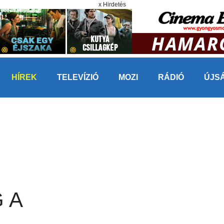
x Hirdetés
HÍREK
TELEVÍZIÓ
MOZI
RÁDIÓ
ÚJS
 A