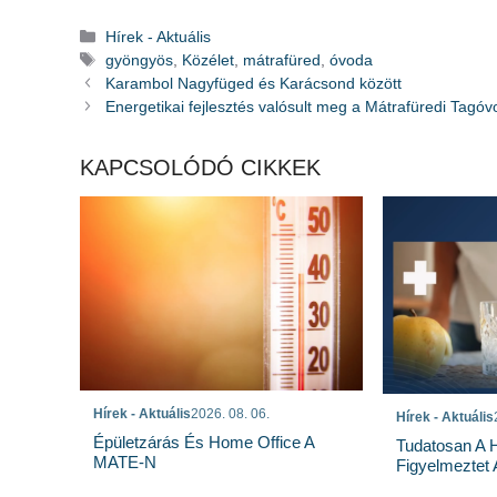
Kategória
Hírek - Aktuális
Címkék
gyöngyös
,
Közélet
,
mátrafüred
,
óvoda
Karambol Nagyfüged és Karácsond között
Energetikai fejlesztés valósult meg a Mátrafüredi Tagó
KAPCSOLÓDÓ CIKKEK
Hírek - Aktuális
2026. 08. 06.
Hírek - Aktuális
Épületzárás És Home Office A
Tudatosan A 
MATE-N
Figyelmeztet