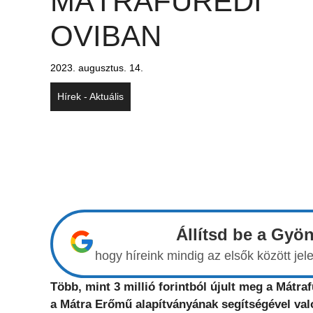
MÁTRAFÜREDI
OVIBAN
2023. augusztus. 14.
Hírek - Aktuális
Állítsd be a Gyö
hogy híreink mindig az elsők között j
Több, mint 3 millió forintból újult meg a Mátra
a Mátra Erőmű alapítványának segítségével val