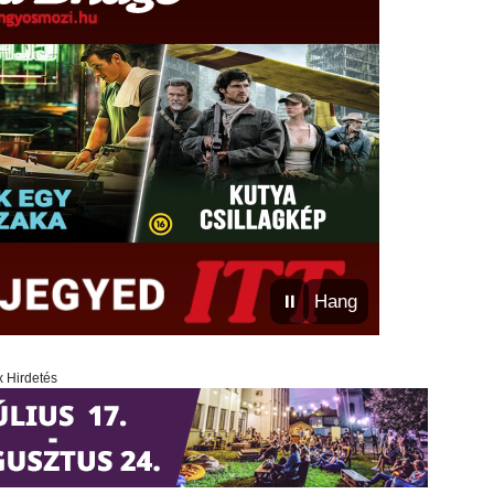
⏸
Hang
x Hirdetés