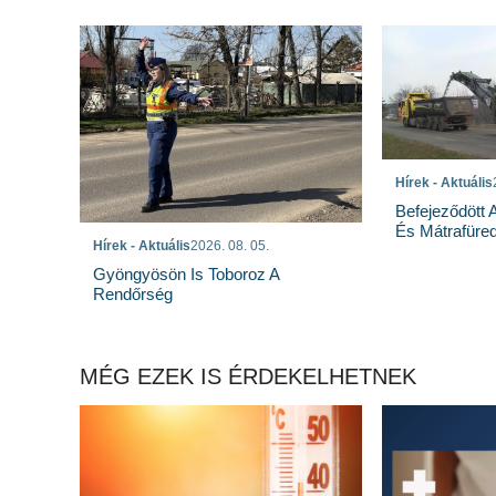
Hírek - Aktuális
Befejeződött
És Mátrafüred
Hírek - Aktuális
2026. 08. 05.
Gyöngyösön Is Toboroz A
Rendőrség
MÉG EZEK IS ÉRDEKELHETNEK