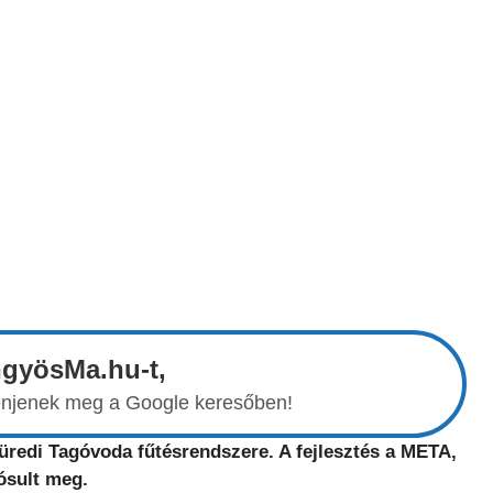
ngyösMa.hu-t,
elenjenek meg a Google keresőben!
füredi Tagóvoda fűtésrendszere. A fejlesztés a META,
ósult meg.