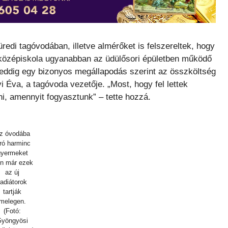
füredi tagóvodában, illetve almérőket is felszereltek, hogy
középiskola ugyanabban az üdülősori épületben működő
 eddig egy bizonyos megállapodás szerint az összköltség
i Éva, a tagóvoda vezetője. „Most, hogy fel lettek
ni, amennyit fogyasztunk” – tette hozzá.
z óvodába
áró harminc
gyermeket
én már ezek
az új
radiátorok
tartják
melegen.
(Fotó:
yöngyösi