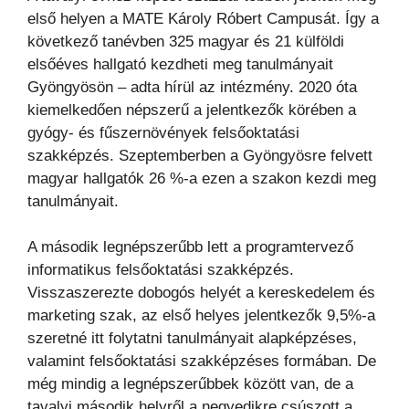
első helyen a MATE Károly Róbert Campusát. Így a
következő tanévben 325 magyar és 21 külföldi
elsőéves hallgató kezdheti meg tanulmányait
Gyöngyösön – adta hírül az intézmény. 2020 óta
kiemelkedően népszerű a jelentkezők körében a
gyógy- és fűszernövények felsőoktatási
szakképzés. Szeptemberben a Gyöngyösre felvett
magyar hallgatók 26 %-a ezen a szakon kezdi meg
tanulmányait.
A második legnépszerűbb lett a programtervező
informatikus felsőoktatási szakképzés.
Visszaszerezte dobogós helyét a kereskedelem és
marketing szak, az első helyes jelentkezők 9,5%-a
szeretné itt folytatni tanulmányait alapképzéses,
valamint felsőoktatási szakképzéses formában. De
még mindig a legnépszerűbbek között van, de a
tavalyi második helyről a negyedikre csúszott a