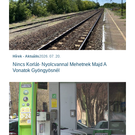
Hírek - Aktuális
2026. 07. 20.
Nincs Korlát- Nyolcvannal Mehetnek Majd A
Vonatok Gyöngyösnél