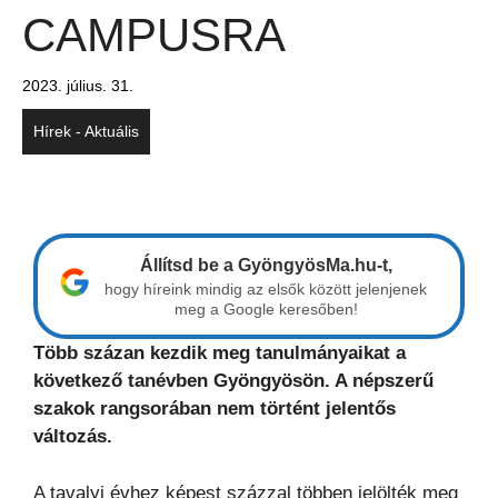
CAMPUSRA
2023. július. 31.
Hírek - Aktuális
Állítsd be a GyöngyösMa.hu-t,
hogy híreink mindig az elsők között jelenjenek
meg a Google keresőben!
Több százan kezdik meg tanulmányaikat a
következő tanévben Gyöngyösön. A népszerű
szakok rangsorában nem történt jelentős
változás.
A tavalyi évhez képest százzal többen jelölték meg