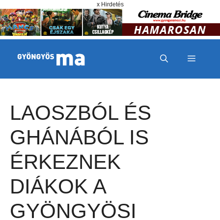
Megszakítás
Kilépés a tartalomba
x Hirdetés
MENÜ
LAOSZBÓL ÉS
GHÁNÁBÓL IS
ÉRKEZNEK
DIÁKOK A
GYÖNGYÖSI