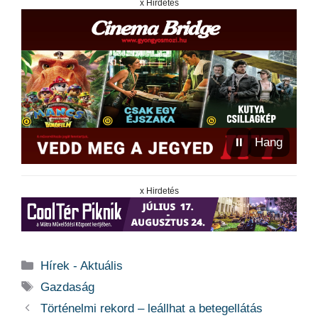
x Hirdetés
⏸
Hang
x Hirdetés
Kategória
Hírek - Aktuális
Címkék
Gazdaság
Történelmi rekord – leállhat a betegellátás