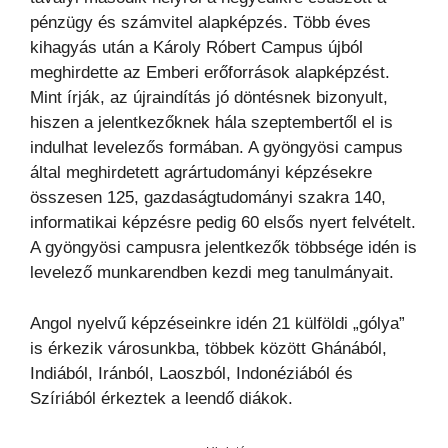
pénzügy és számvitel alapképzés. Több éves
kihagyás után a Károly Róbert Campus újból
meghirdette az Emberi erőforrások alapképzést.
Mint írják, az újraindítás jó döntésnek bizonyult,
hiszen a jelentkezőknek hála szeptembertől el is
indulhat levelezős formában. A gyöngyösi campus
által meghirdetett agrártudományi képzésekre
összesen 125, gazdaságtudományi szakra 140,
informatikai képzésre pedig 60 elsős nyert felvételt.
A gyöngyösi campusra jelentkezők többsége idén is
levelező munkarendben kezdi meg tanulmányait.
Angol nyelvű képzéseinkre idén 21 külföldi „gólya”
is érkezik városunkba, többek között Ghánából,
Indiából, Iránból, Laoszból, Indonéziából és
Szíriából érkeztek a leendő diákok.