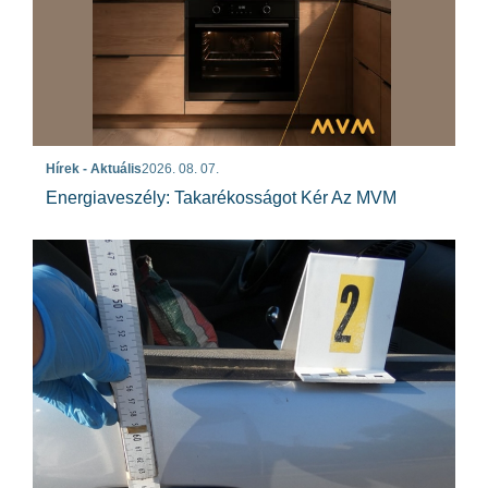
Hírek - Aktuális
2026. 08. 07.
Energiaveszély: Takarékosságot Kér Az MVM