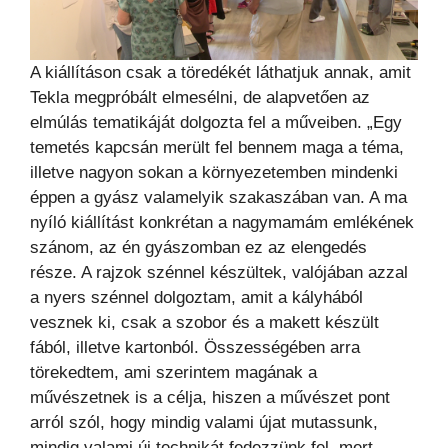
A kiállításon csak a töredékét láthatjuk annak, amit
Tekla megpróbált elmesélni, de alapvetően az
elmúlás tematikáját dolgozta fel a műveiben. „Egy
temetés kapcsán merült fel bennem maga a téma,
illetve nagyon sokan a környezetemben mindenki
éppen a gyász valamelyik szakaszában van. A ma
nyíló kiállítást konkrétan a nagymamám emlékének
szánom, az én gyászomban ez az elengedés
része. A rajzok szénnel készültek, valójában azzal
a nyers szénnel dolgoztam, amit a kályhából
vesznek ki, csak a szobor és a makett készült
fából, illetve kartonból. Összességében arra
törekedtem, ami szerintem magának a
művészetnek is a célja, hiszen a művészet pont
arról szól, hogy mindig valami újat mutassunk,
mindig valami új technikát fedezzünk fel, mert