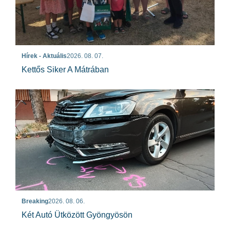
Hírek - Aktuális
2026. 08. 07.
Kettős Siker A Mátrában
Breaking
2026. 08. 06.
Két Autó Ütközött Gyöngyösön