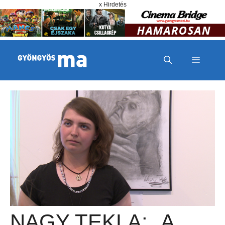
Megszakítás
Kilépés a tartalomba
x Hirdetés
MENÜ
NAGY TEKLA: „A