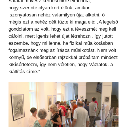
A fiatal művész kérdésünkre elmondta,
hogy szerinte olyan kort élünk, amikor
iszonyatosan nehéz valamilyen újat alkotni, ő
mégis ezt a nehéz célt tűzte ki maga elé: „A legelső
gondolatom az volt, hogy ezt a téveszmét meg kell
cáfolni, mert igenis lehet újat létrehozni, így jutott
eszembe, hogy mi lenne, ha fizikai műalkotásban
fogalmaznánk meg az írásos műalkotást. Nem volt
könnyű, de elsősorban rajzokkal próbáltam mindezt
kikísérletezni, így nem véletlen, hogy Vázlatok, a
kiállítás címe.”