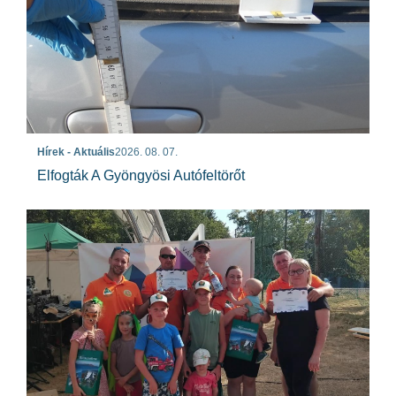
Hírek - Aktuális
2026. 08. 07.
Elfogták A Gyöngyösi Autófeltörőt