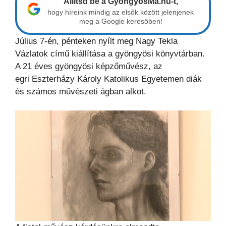
Állítsd be a GyöngyösMa.hu-t,
hogy híreink mindig az elsők között jelenjenek
meg a Google keresőben!
Július 7-én, pénteken nyílt meg Nagy Tekla
Vázlatok című kiállítása a gyöngyösi könyvtárban.
A 21 éves gyöngyösi képzőművész, az
egri Eszterházy Károly Katolikus Egyetemen diák
és számos művészeti ágban alkot.