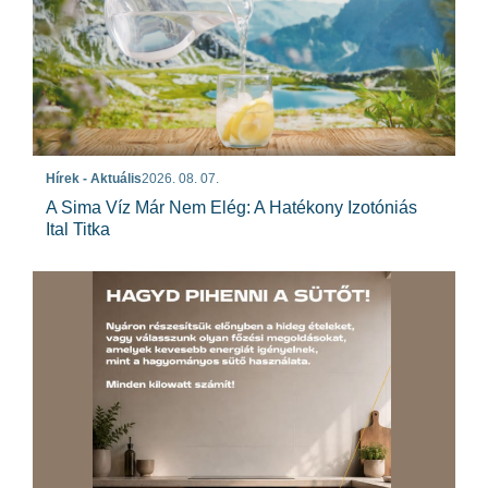
Hírek - Aktuális
2026. 08. 07.
A Sima Víz Már Nem Elég: A Hatékony Izotóniás
Ital Titka