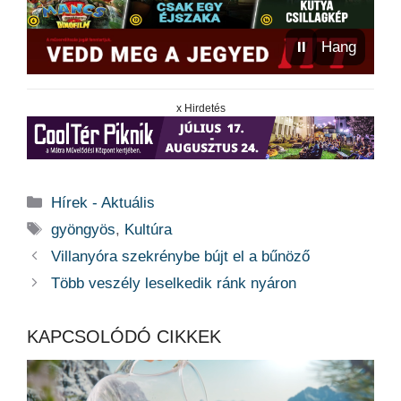
⏸
Hang
x Hirdetés
Kategória
Hírek - Aktuális
Címkék
gyöngyös
,
Kultúra
Villanyóra szekrénybe bújt el a bűnöző
Több veszély leselkedik ránk nyáron
KAPCSOLÓDÓ CIKKEK