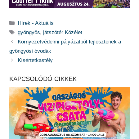
Kategória
Hírek - Aktuális
Címkék
gyöngyös
,
játszótér Közélet
Környezetvédelmi pályázatból fejlesztenek a
gyöngyösi óvodák
Kísértetkastély
KAPCSOLÓDÓ CIKKEK