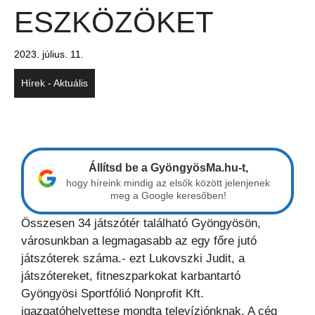
ESZKÖZÖKET
2023. július. 11.
Hírek - Aktuális
Állítsd be a GyöngyösMa.hu-t,
hogy híreink mindig az elsők között jelenjenek
meg a Google keresőben!
Összesen 34 játszótér található Gyöngyösön,
városunkban a legmagasabb az egy főre jutó
játszóterek száma.- ezt Lukovszki Judit, a
játszótereket, fitneszparkokat karbantartó
Gyöngyösi Sportfólió Nonprofit Kft.
igazgatóhelyettese mondta televíziónknak. A cég