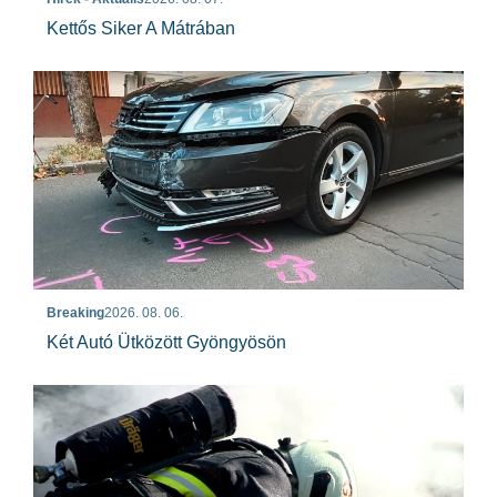
Kettős Siker A Mátrában
Breaking
2026. 08. 06.
Két Autó Ütközött Gyöngyösön