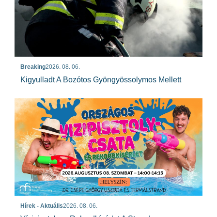
Breaking
2026. 08. 06.
Kigyulladt A Bozótos Gyöngyössolymos Mellett
Hírek - Aktuális
2026. 08. 06.