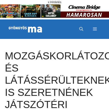
Megszakítás
Kilépés a tartalomba
x Hirdetés
MENÜ
MOZGÁSKORLÁTOZ
ÉS
LÁTÁSSÉRÜLTEKNE
IS SZERETNÉNEK
JÁTSZÓTÉRI