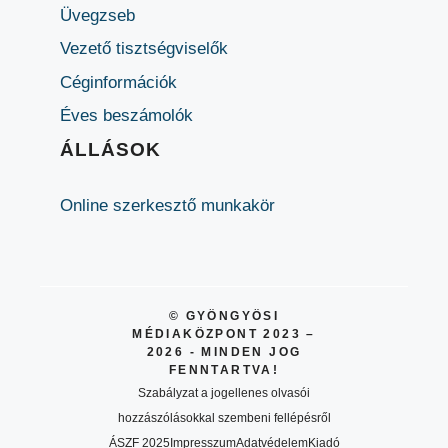
Üvegzseb
Vezető tisztségviselők
Céginformációk
Éves beszámolók
ÁLLÁSOK
Online szerkesztő munkakör
© GYÖNGYÖSI
MÉDIAKÖZPONT 2023 –
2026 - MINDEN JOG
FENNTARTVA!
Szabályzat a jogellenes olvasói
hozzászólásokkal szembeni fellépésről
ÁSZF 2025
Impresszum
Adatvédelem
Kiadó