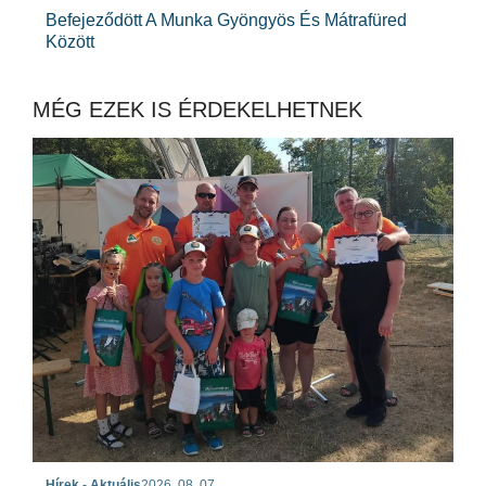
Befejeződött A Munka Gyöngyös És Mátrafüred
Között
MÉG EZEK IS ÉRDEKELHETNEK
Hírek - Aktuális
2026. 08. 07.