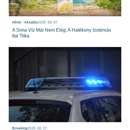
Hírek - Aktuális
2026. 08. 07.
A Sima Víz Már Nem Elég: A Hatékony Izotóniás
Ital Titka
Breaking
2026. 08. 07.