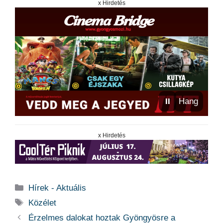
x Hirdetés
⏸
Hang
x Hirdetés
Kategória
Hírek - Aktuális
Címkék
Közélet
Érzelmes dalokat hoztak Gyöngyösre a