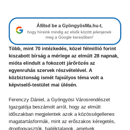
Állítsd be a GyöngyösMa.hu-t,
hogy híreink mindig az elsők között jelenjenek
meg a Google keresőben!
Több, mint 70 intézkedés, közel félmillió forint
kiszabott bírság a mérlege az elmúlt 28 napnak,
mióta elindult a fokozott járőrözés az
egyenruhás szervek részvételével. A
közbiztonság ismét fajsúlyos téma volt a
képviselő-testület mai ülésén.
Ferenczy Dániel, a Gyöngyösi Városrendészet
Igazgatója beszámolt arról, hogy az elmúlt
időszakban megjelentek azok a közösségellenes
magatartásformák, mint az erőszakos kéregetés,
drogfogyasztók, hajléktalanok, amelyek