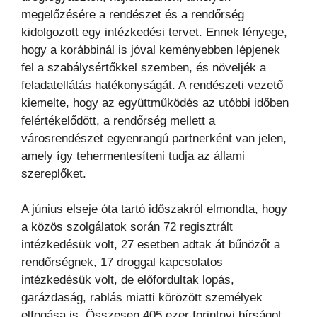
megelőzésére a rendészet és a rendőrség
kidolgozott egy intézkedési tervet. Ennek lényege,
hogy a korábbinál is jóval keményebben lépjenek
fel a szabálysértőkkel szemben, és növeljék a
feladatellátás hatékonyságát. A rendészeti vezető
kiemelte, hogy az együttműködés az utóbbi időben
felértékelődött, a rendőrség mellett a
városrendészet egyenrangú partnerként van jelen,
amely így tehermentesíteni tudja az állami
szereplőket.
A június elseje óta tartó időszakról elmondta, hogy
a közös szolgálatok során 72 regisztrált
intézkedésük volt, 27 esetben adtak át bűnözőt a
rendőrségnek, 17 droggal kapcsolatos
intézkedésük volt, de előfordultak lopás,
garázdaság, rablás miatti körözött személyek
elfogása is. Összesen 405 ezer forintnyi bírságot