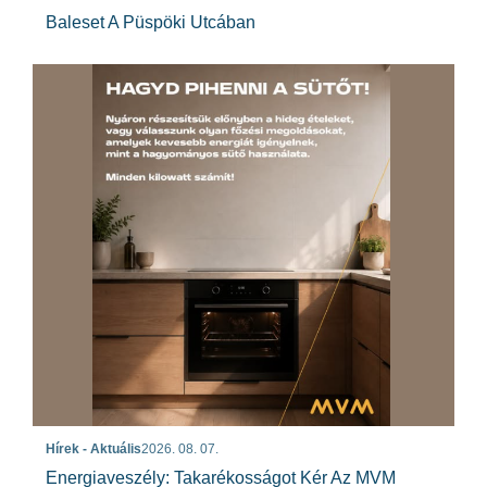
Baleset A Püspöki Utcában
Hírek - Aktuális
2026. 08. 07.
Energiaveszély: Takarékosságot Kér Az MVM