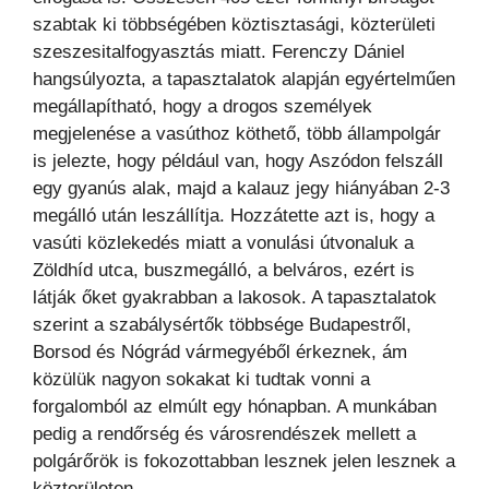
szabtak ki többségében köztisztasági, közterületi
szeszesitalfogyasztás miatt. Ferenczy Dániel
hangsúlyozta, a tapasztalatok alapján egyértelműen
megállapítható, hogy a drogos személyek
megjelenése a vasúthoz köthető, több állampolgár
is jelezte, hogy például van, hogy Aszódon felszáll
egy gyanús alak, majd a kalauz jegy hiányában 2-3
megálló után leszállítja. Hozzátette azt is, hogy a
vasúti közlekedés miatt a vonulási útvonaluk a
Zöldhíd utca, buszmegálló, a belváros, ezért is
látják őket gyakrabban a lakosok. A tapasztalatok
szerint a szabálysértők többsége Budapestről,
Borsod és Nógrád vármegyéből érkeznek, ám
közülük nagyon sokakat ki tudtak vonni a
forgalomból az elmúlt egy hónapban. A munkában
pedig a rendőrség és városrendészek mellett a
polgárőrök is fokozottabban lesznek jelen lesznek a
közterületen.