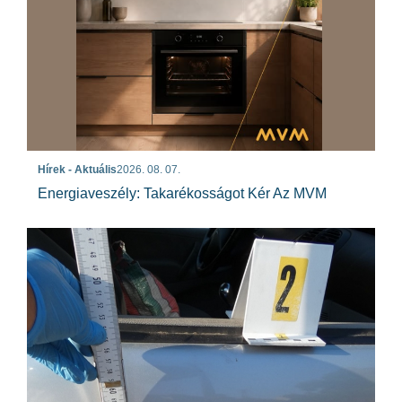
Hírek - Aktuális
2026. 08. 07.
Energiaveszély: Takarékosságot Kér Az MVM