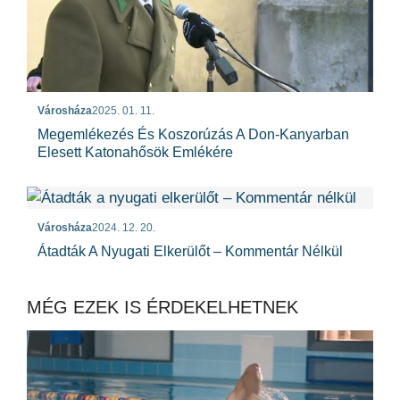
Városháza
2025. 01. 11.
Megemlékezés És Koszorúzás A Don-Kanyarban
Elesett Katonahősök Emlékére
Városháza
2024. 12. 20.
Átadták A Nyugati Elkerülőt – Kommentár Nélkül
MÉG EZEK IS ÉRDEKELHETNEK