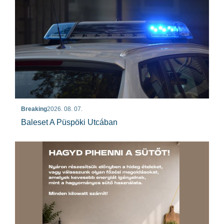
Breaking
2026. 08. 07.
Baleset A Püspöki Utcában