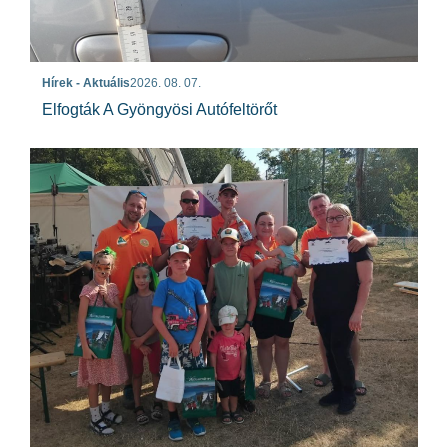
Hírek - Aktuális
2026. 08. 07.
Elfogták A Gyöngyösi Autófeltörőt