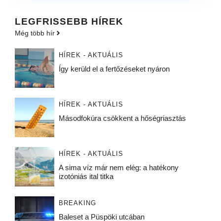
LEGFRISSEBB HÍREK
Még több hír
HÍREK - AKTUÁLIS
Így kerüld el a fertőzéseket nyáron
HÍREK - AKTUÁLIS
Másodfokúra csökkent a hőségriasztás
HÍREK - AKTUÁLIS
A sima víz már nem elég: a hatékony
izotóniás ital titka
BREAKING
Baleset a Püspöki utcában