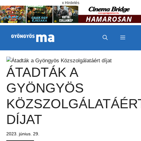
Megszakítás
Kilépés a tartalomba
x Hirdetés
MENÜ
ÁTADTÁK A
GYÖNGYÖS
KÖZSZOLGÁLATÁÉR
DÍJAT
2023. június. 29.