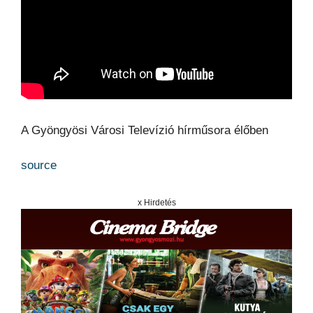
A Gyöngyösi Városi Televízió hírműsora élőben
source
x Hirdetés