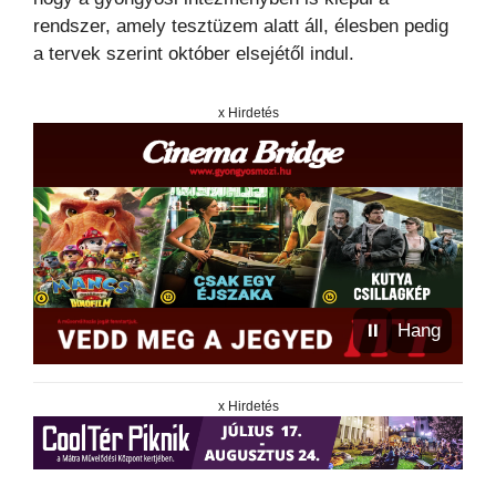
rendszer, amely tesztüzem alatt áll, élesben pedig
a tervek szerint október elsejétől indul.
x Hirdetés
⏸
Hang
x Hirdetés