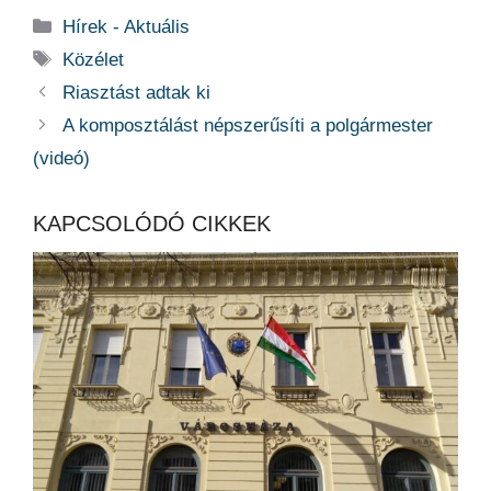
Kategória
Hírek - Aktuális
Címkék
Közélet
Riasztást adtak ki
A komposztálást népszerűsíti a polgármester
(videó)
KAPCSOLÓDÓ CIKKEK