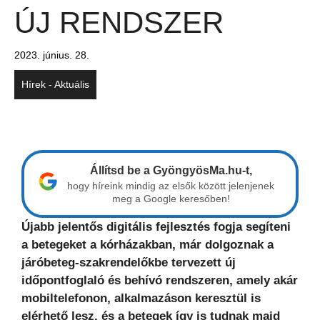
ÚJ RENDSZER
2023. június. 28.
Hírek - Aktuális
Állítsd be a GyöngyösMa.hu-t,
hogy híreink mindig az elsők között jelenjenek
meg a Google keresőben!
Újabb jelentős digitális fejlesztés fogja segíteni
a betegeket a kórházakban, már dolgoznak a
járóbeteg-szakrendelőkbe tervezett új
időpontfoglaló és behívó rendszeren, amely akár
mobiltelefonon, alkalmazáson keresztül is
elérhető lesz, és a betegek így is tudnak majd