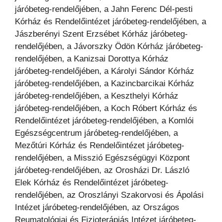
járóbeteg-rendelőjében, a Jahn Ferenc Dél-pesti
Kórház és Rendelőintézet járóbeteg-rendelőjében, a
Jászberényi Szent Erzsébet Kórház járóbeteg-
rendelőjében, a Jávorszky Ödön Kórház járóbeteg-
rendelőjében, a Kanizsai Dorottya Kórház
járóbeteg-rendelőjében, a Károlyi Sándor Kórház
járóbeteg-rendelőjében, a Kazincbarcikai Kórház
járóbeteg-rendelőjében, a Keszthelyi Kórház
járóbeteg-rendelőjében, a Koch Róbert Kórház és
Rendelőintézet járóbeteg-rendelőjében, a Komlói
Egészségcentrum járóbeteg-rendelőjében, a
Mezőtúri Kórház és Rendelőintézet járóbeteg-
rendelőjében, a Misszió Egészségügyi Központ
járóbeteg-rendelőjében, az Orosházi Dr. László
Elek Kórház és Rendelőintézet járóbeteg-
rendelőjében, az Oroszlányi Szakorvosi és Ápolási
Intézet járóbeteg-rendelőjében, az Országos
Reumatológiai és Fizioterápiás Intézet járóbeteg-