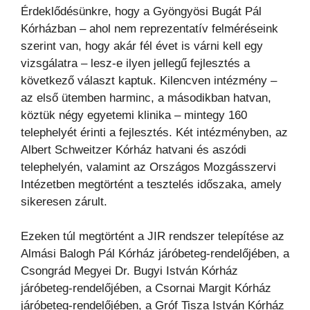
Érdeklődésünkre, hogy a Gyöngyösi Bugát Pál
Kórházban – ahol nem reprezentatív felméréseink
szerint van, hogy akár fél évet is várni kell egy
vizsgálatra – lesz-e ilyen jellegű fejlesztés a
következő választ kaptuk. Kilencven intézmény –
az első ütemben harminc, a másodikban hatvan,
köztük négy egyetemi klinika – mintegy 160
telephelyét érinti a fejlesztés. Két intézményben, az
Albert Schweitzer Kórház hatvani és aszódi
telephelyén, valamint az Országos Mozgásszervi
Intézetben megtörtént a tesztelés időszaka, amely
sikeresen zárult.
Ezeken túl megtörtént a JIR rendszer telepítése az
Almási Balogh Pál Kórház járóbeteg-rendelőjében, a
Csongrád Megyei Dr. Bugyi István Kórház
járóbeteg-rendelőjében, a Csornai Margit Kórház
járóbeteg-rendelőjében, a Gróf Tisza István Kórház