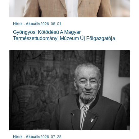
Hírek - Aktuális
2026. 08. 01.
Gyöngyösi Kötődésű A Magyar
Természettudományi Múzeum Új Főigazgatója
Hírek - Aktuális
2026. 07. 28.