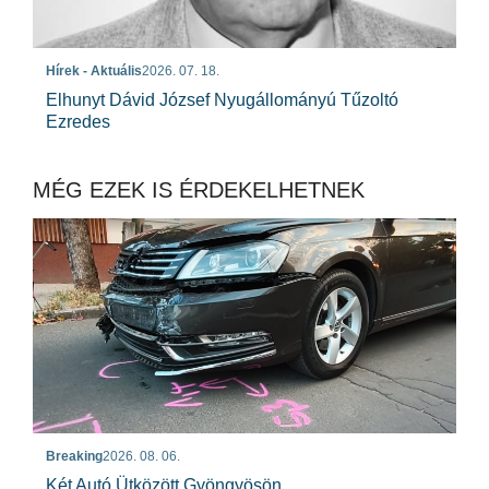
Hírek - Aktuális
2026. 07. 18.
Elhunyt Dávid József Nyugállományú Tűzoltó
Ezredes
MÉG EZEK IS ÉRDEKELHETNEK
Breaking
2026. 08. 06.
Két Autó Ütközött Gyöngyösön