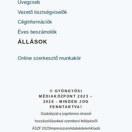
Üvegzseb
Vezető tisztségviselők
Céginformációk
Éves beszámolók
ÁLLÁSOK
Online szerkesztő munkakör
© GYÖNGYÖSI
MÉDIAKÖZPONT 2023 –
2026 - MINDEN JOG
FENNTARTVA!
Szabályzat a jogellenes olvasói
hozzászólásokkal szembeni fellépésről
ÁSZF 2025
Impresszum
Adatvédelem
Kiadó