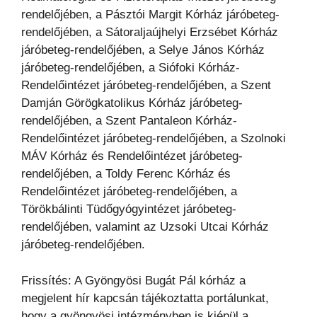
rendelőjében, a Pásztói Margit Kórház járóbeteg-
rendelőjében, a Sátoraljaújhelyi Erzsébet Kórház
járóbeteg-rendelőjében, a Selye János Kórház
járóbeteg-rendelőjében, a Siófoki Kórház-
Rendelőintézet járóbeteg-rendelőjében, a Szent
Damján Görögkatolikus Kórház járóbeteg-
rendelőjében, a Szent Pantaleon Kórház-
Rendelőintézet járóbeteg-rendelőjében, a Szolnoki
MÁV Kórház és Rendelőintézet járóbeteg-
rendelőjében, a Toldy Ferenc Kórház és
Rendelőintézet járóbeteg-rendelőjében, a
Törökbálinti Tüdőgyógyintézet járóbeteg-
rendelőjében, valamint az Uzsoki Utcai Kórház
járóbeteg-rendelőjében.
Frissítés: A Gyöngyösi Bugát Pál kórház a
megjelent hír kapcsán tájékoztatta portálunkat,
hogy a gyöngyösi intézményben is kiépül a