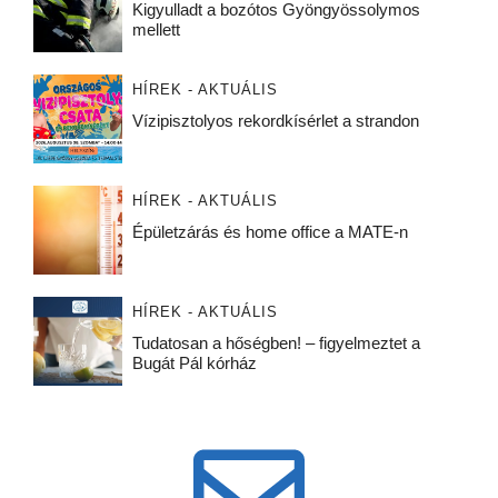
Kigyulladt a bozótos Gyöngyössolymos
mellett
HÍREK - AKTUÁLIS
Vízipisztolyos rekordkísérlet a strandon
HÍREK - AKTUÁLIS
Épületzárás és home office a MATE-n
HÍREK - AKTUÁLIS
Tudatosan a hőségben! – figyelmeztet a
Bugát Pál kórház