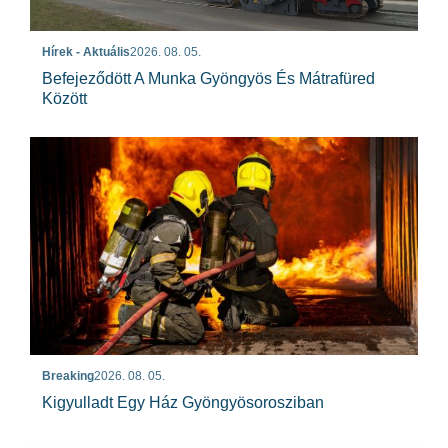
Hírek - Aktuális
2026. 08. 05.
Befejeződött A Munka Gyöngyös És Mátrafüred
Között
Breaking
2026. 08. 05.
Kigyulladt Egy Ház Gyöngyösorosziban