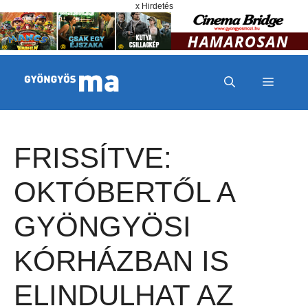
Megszakítás
Kilépés a tartalomba
x Hirdetés
MENÜ
FRISSÍTVE:
OKTÓBERTŐL A
GYÖNGYÖSI
KÓRHÁZBAN IS
ELINDULHAT AZ