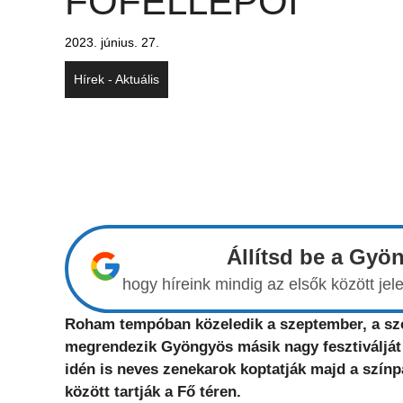
FŐFELLÉPŐI
2023. június. 27.
Hírek - Aktuális
Állítsd be a Gyö
hogy híreink mindig az elsők között j
Roham tempóban közeledik a szeptember, a szo
megrendezik Gyöngyös másik nagy fesztiválját 
idén is neves zenekarok koptatják majd a szí
között tartják a Fő téren.