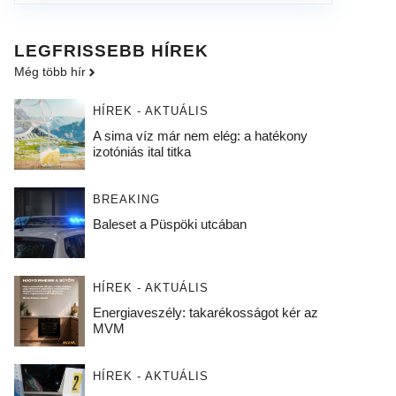
LEGFRISSEBB HÍREK
Még több hír
HÍREK - AKTUÁLIS
A sima víz már nem elég: a hatékony
izotóniás ital titka
BREAKING
Baleset a Püspöki utcában
HÍREK - AKTUÁLIS
Energiaveszély: takarékosságot kér az
MVM
HÍREK - AKTUÁLIS