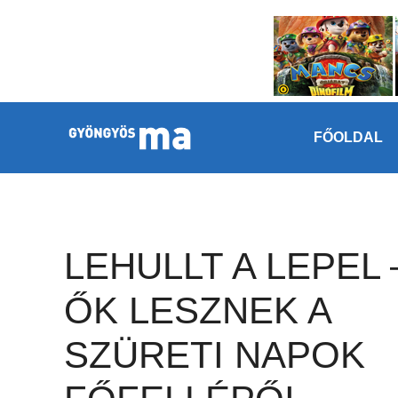
Megszakítás
Kilépés a tartalomba
FŐOLDAL
LEHULLT A LEPEL 
ŐK LESZNEK A
SZÜRETI NAPOK