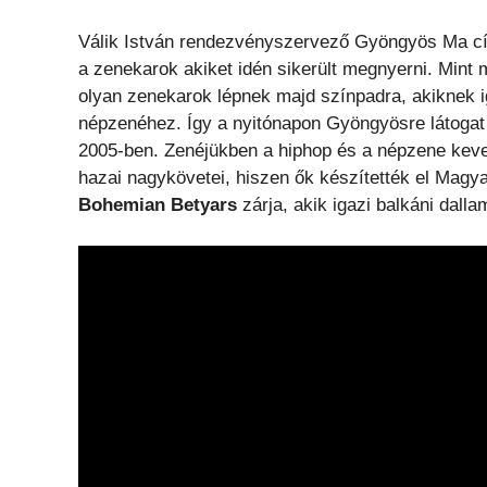
Válik István rendezvényszervező Gyöngyös Ma cím
a zenekarok akiket idén sikerült megnyerni. Mint m
olyan zenekarok lépnek majd színpadra, akiknek
népzenéhez. Így a nyitónapon Gyöngyösre látogat 
2005-ben. Zenéjükben a hiphop és a népzene keve
hazai nagykövetei, hiszen ők készítették el Magy
Bohemian Betyars
zárja, akik igazi balkáni dal