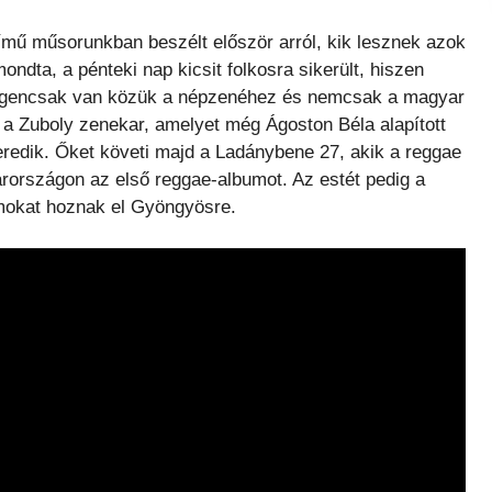
ű műsorunkban beszélt először arról, kik lesznek azok
ondta, a pénteki nap kicsit folkosra sikerült, hiszen
 igencsak van közük a népzenéhez és nemcsak a magyar
a Zuboly zenekar, amelyet még Ágoston Béla alapított
redik. Őket követi majd a Ladánybene 27, akik a reggae
arországon az első reggae-albumot. Az estét pedig a
lamokat hoznak el Gyöngyösre.