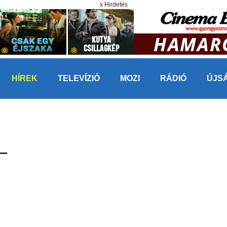
x Hirdetés
HÍREK
TELEVÍZIÓ
MOZI
RÁDIÓ
ÚJS
–