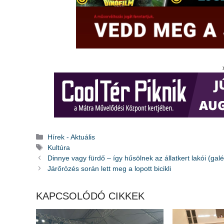
Kategória
Hírek - Aktuális
Címkék
Kultúra
Dinnye vagy fürdő – így hűsölnek az állatkert lakói (galé
Járőrözés során lett meg a lopott bicikli
KAPCSOLÓDÓ CIKKEK