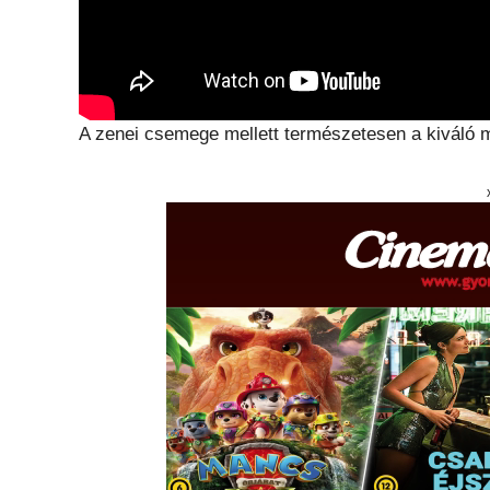
A zenei csemege mellett természetesen a kiváló má