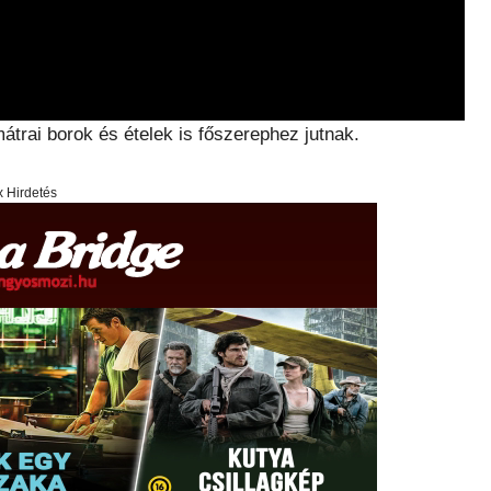
trai borok és ételek is főszerephez jutnak.
x Hirdetés