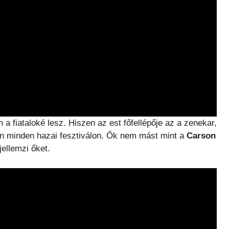
a fiataloké lesz. Hiszen az est főfellépője az a zenekar,
van minden hazai fesztiválon. Ők nem mást mint a
Carson
jellemzi őket.