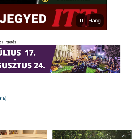
⏸
Hang
x Hirdetés
ria)