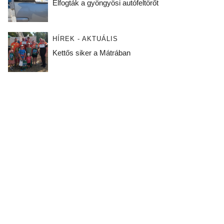
Elfogták a gyöngyösi autófeltörőt
HÍREK - AKTUÁLIS
Kettős siker a Mátrában