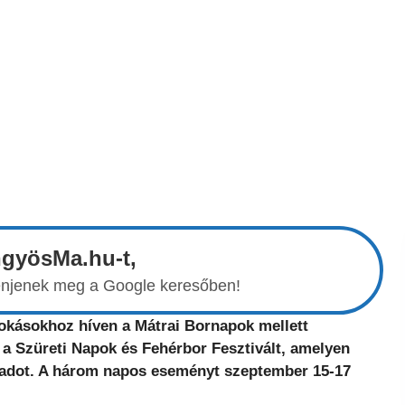
ngyösMa.hu-t,
elenjenek meg a Google keresőben!
kásokhoz híven a Mátrai Bornapok mellett
a Szüreti Napok és Fehérbor Fesztivált, amelyen
npadot. A három napos eseményt szeptember 15-17